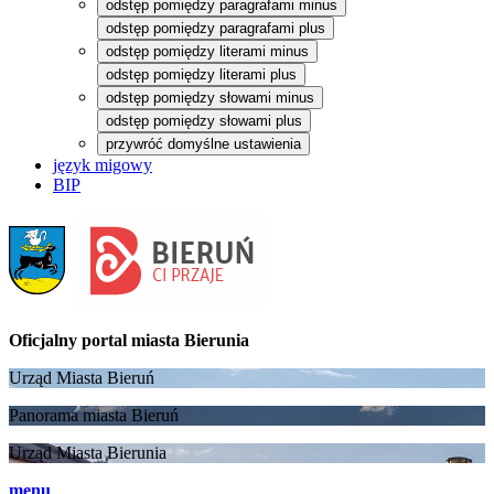
odstęp pomiędzy paragrafami minus
odstęp pomiędzy paragrafami plus
odstęp pomiędzy literami minus
odstęp pomiędzy literami plus
odstęp pomiędzy słowami minus
odstęp pomiędzy słowami plus
przywróć domyślne ustawienia
język migowy
BIP
Oficjalny portal
miasta Bierunia
Urząd Miasta Bieruń
Panorama miasta Bieruń
Urząd Miasta Bierunia
menu