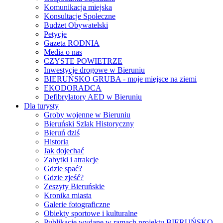
Komunikacja miejska
Konsultacje Społeczne
Budżet Obywatelski
Petycje
Gazeta RODNIA
Media o nas
CZYSTE POWIETRZE
Inwestycje drogowe w Bieruniu
BIERUŃSKO GRUBA - moje miejsce na ziemi
EKODORADCA
Defibrylatory AED w Bieruniu
Dla turysty
Groby wojenne w Bieruniu
Bieruński Szlak Historyczny
Bieruń dziś
Historia
Jak dojechać
Zabytki i atrakcje
Gdzie spać?
Gdzie zjeść?
Zeszyty Bieruńskie
Kronika miasta
Galerie fotograficzne
Obiekty sportowe i kulturalne
Publikacje wydane w ramach projektu BIERUŃSKO