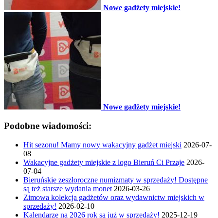
Nowe gadżety miejskie!
Nowe gadżety miejskie!
Podobne wiadomości:
Hit sezonu! Mamy nowy wakacyjny gadżet miejski
2026-07-
08
Wakacyjne gadżety miejskie z logo Bieruń Ci Przaje
2026-
07-04
Bieruńskie zeszłoroczne numizmaty w sprzedaży! Dostępne
są też starsze wydania monet
2026-03-26
Zimowa kolekcja gadżetów oraz wydawnictw miejskich w
sprzedaży!
2026-02-10
Kalendarze na 2026 rok są już w sprzedaży!
2025-12-19