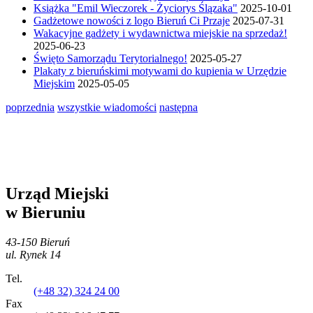
Książka "Emil Wieczorek - Życiorys Ślązaka"
2025-10-01
Gadżetowe nowości z logo Bieruń Ci Przaje
2025-07-31
Wakacyjne gadżety i wydawnictwa miejskie na sprzedaż!
2025-06-23
Święto Samorządu Terytorialnego!
2025-05-27
Plakaty z bieruńskimi motywami do kupienia w Urzędzie
Miejskim
2025-05-05
poprzednia
wszystkie wiadomości
następna
Urząd Miejski
w Bieruniu
43-150 Bieruń
ul. Rynek 14
Tel.
(+48 32) 324 24 00
Fax