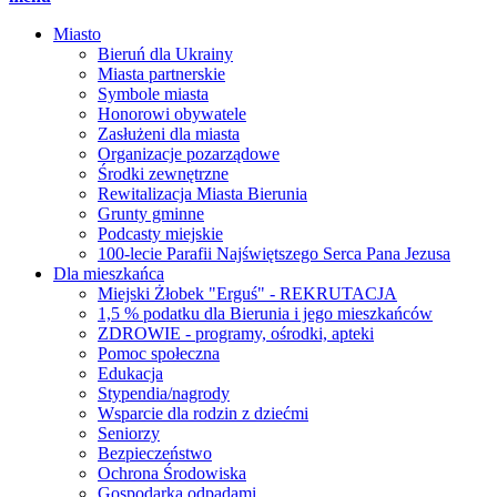
Miasto
Bieruń dla Ukrainy
Miasta partnerskie
Symbole miasta
Honorowi obywatele
Zasłużeni dla miasta
Organizacje pozarządowe
Środki zewnętrzne
Rewitalizacja Miasta Bierunia
Grunty gminne
Podcasty miejskie
100-lecie Parafii Najświętszego Serca Pana Jezusa
Dla mieszkańca
Miejski Żłobek "Erguś" - REKRUTACJA
1,5 % podatku dla Bierunia i jego mieszkańców
ZDROWIE - programy, ośrodki, apteki
Pomoc społeczna
Edukacja
Stypendia/nagrody
Wsparcie dla rodzin z dziećmi
Seniorzy
Bezpieczeństwo
Ochrona Środowiska
Gospodarka odpadami