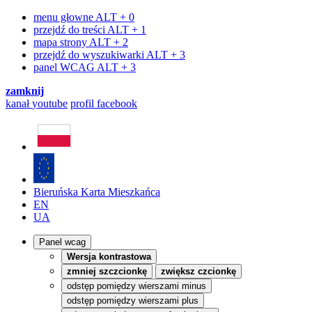
menu głowne
ALT + 0
przejdź do treści
ALT + 1
mapa strony
ALT + 2
przejdź do wyszukiwarki
ALT + 3
panel WCAG
ALT + 3
zamknij
kanał
youtube
profil
facebook
Bieruńska Karta Mieszkańca
EN
UA
Panel wcag
Wersja kontrastowa
zmniej szczcionkę
zwiększ czcionkę
odstęp pomiędzy wierszami minus
odstęp pomiędzy wierszami plus