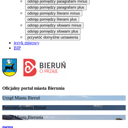
odstęp pomiędzy paragrafami minus
odstęp pomiędzy paragrafami plus
odstęp pomiędzy literami minus
odstęp pomiędzy literami plus
odstęp pomiędzy słowami minus
odstęp pomiędzy słowami plus
przywróć domyślne ustawienia
język migowy
BIP
Oficjalny portal
miasta Bierunia
Urząd Miasta Bieruń
Panorama miasta Bieruń
Urząd Miasta Bierunia
menu