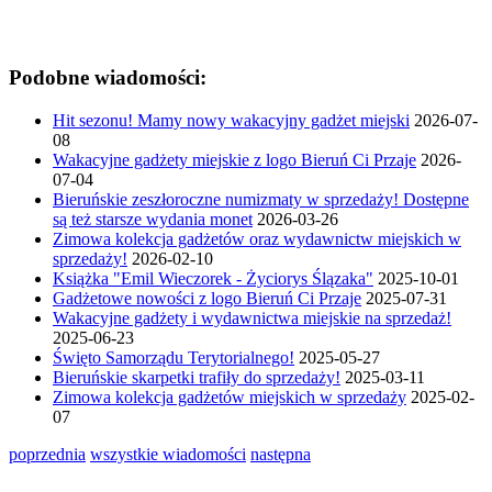
Podobne wiadomości:
Hit sezonu! Mamy nowy wakacyjny gadżet miejski
2026-07-
08
Wakacyjne gadżety miejskie z logo Bieruń Ci Przaje
2026-
07-04
Bieruńskie zeszłoroczne numizmaty w sprzedaży! Dostępne
są też starsze wydania monet
2026-03-26
Zimowa kolekcja gadżetów oraz wydawnictw miejskich w
sprzedaży!
2026-02-10
Książka "Emil Wieczorek - Życiorys Ślązaka"
2025-10-01
Gadżetowe nowości z logo Bieruń Ci Przaje
2025-07-31
Wakacyjne gadżety i wydawnictwa miejskie na sprzedaż!
2025-06-23
Święto Samorządu Terytorialnego!
2025-05-27
Bieruńskie skarpetki trafiły do sprzedaży!
2025-03-11
Zimowa kolekcja gadżetów miejskich w sprzedaży
2025-02-
07
poprzednia
wszystkie wiadomości
następna