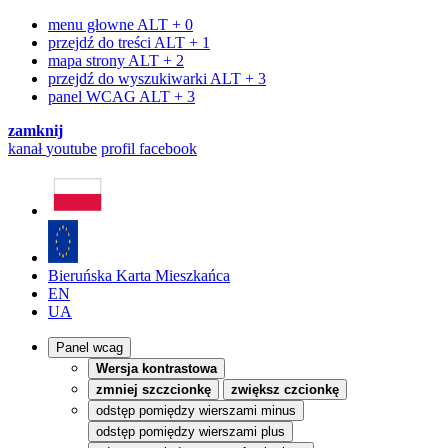
menu głowne
ALT + 0
przejdź do treści
ALT + 1
mapa strony
ALT + 2
przejdź do wyszukiwarki
ALT + 3
panel WCAG
ALT + 3
zamknij
kanał
youtube
profil
facebook
Bieruńska Karta Mieszkańca
EN
UA
Panel wcag
Wersja kontrastowa
zmniej szczcionkę
zwiększ czcionkę
odstęp pomiędzy wierszami minus
odstęp pomiędzy wierszami plus