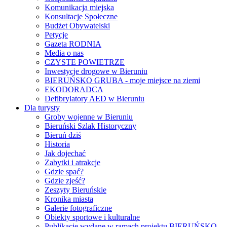
Komunikacja miejska
Konsultacje Społeczne
Budżet Obywatelski
Petycje
Gazeta RODNIA
Media o nas
CZYSTE POWIETRZE
Inwestycje drogowe w Bieruniu
BIERUŃSKO GRUBA - moje miejsce na ziemi
EKODORADCA
Defibrylatory AED w Bieruniu
Dla turysty
Groby wojenne w Bieruniu
Bieruński Szlak Historyczny
Bieruń dziś
Historia
Jak dojechać
Zabytki i atrakcje
Gdzie spać?
Gdzie zjeść?
Zeszyty Bieruńskie
Kronika miasta
Galerie fotograficzne
Obiekty sportowe i kulturalne
Publikacje wydane w ramach projektu BIERUŃSKO