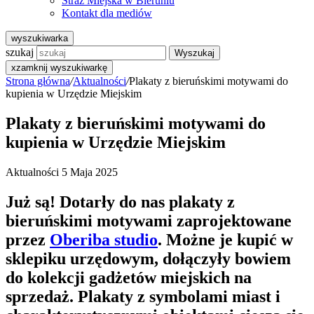
Straż Miejska w Bieruniu
Kontakt dla mediów
wyszukiwarka
szukaj
Wyszukaj
x
zamknij wyszukiwarkę
Strona główna
/
Aktualności
/
Plakaty z bieruńskimi motywami do
kupienia w Urzędzie Miejskim
Plakaty z bieruńskimi motywami do
kupienia w Urzędzie Miejskim
Aktualności
5 Maja 2025
Już są! Dotarły do nas plakaty z
bieruńskimi motywami zaprojektowane
przez
Oberiba studio
. Możne je kupić w
sklepiku urzędowym, dołączyły bowiem
do kolekcji gadżetów miejskich na
sprzedaż. Plakaty z symbolami miast i