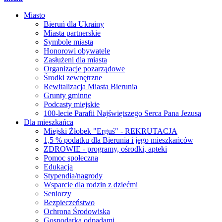
Miasto
Bieruń dla Ukrainy
Miasta partnerskie
Symbole miasta
Honorowi obywatele
Zasłużeni dla miasta
Organizacje pozarządowe
Środki zewnętrzne
Rewitalizacja Miasta Bierunia
Grunty gminne
Podcasty miejskie
100-lecie Parafii Najświętszego Serca Pana Jezusa
Dla mieszkańca
Miejski Żłobek "Erguś" - REKRUTACJA
1,5 % podatku dla Bierunia i jego mieszkańców
ZDROWIE - programy, ośrodki, apteki
Pomoc społeczna
Edukacja
Stypendia/nagrody
Wsparcie dla rodzin z dziećmi
Seniorzy
Bezpieczeństwo
Ochrona Środowiska
Gospodarka odpadami