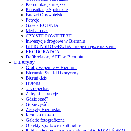
Komunikacja miejska
Konsultacje Społeczne
Budżet Obywatelski
Petycje
Gazeta RODNIA
Media o nas
CZYSTE POWIETRZE
Inwestycje drogowe w Bieruniu
BIERUŃSKO GRUBA - moje miejsce na ziemi
EKODORADCA
Defibrylatory AED w Bieruniu
Dla turysty
Groby wojenne w Bieruniu
Bieruński Szlak Historyczny
Bieruń dziś
Historia
Jak dojechać
Zabytki i atrakcje
Gdzie spać?
Gdzie zjeść?
Zeszyty Bieruńskie
Kronika miasta
Galerie fotograficzne
Obiekty sportowe i kulturalne
Publikacje wydane w ramach projektu BIERUŃSKO