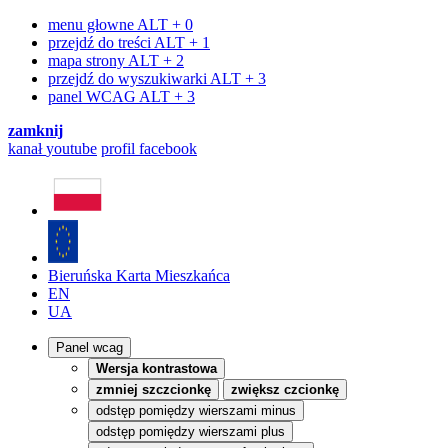
menu głowne
ALT + 0
przejdź do treści
ALT + 1
mapa strony
ALT + 2
przejdź do wyszukiwarki
ALT + 3
panel WCAG
ALT + 3
zamknij
kanał
youtube
profil
facebook
Bieruńska Karta Mieszkańca
EN
UA
Panel wcag
Wersja kontrastowa
zmniej szczcionkę
zwiększ czcionkę
odstęp pomiędzy wierszami minus
odstęp pomiędzy wierszami plus