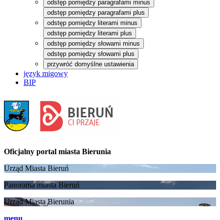
odstęp pomiędzy paragrafami minus
odstęp pomiędzy paragrafami plus
odstęp pomiędzy literami minus
odstęp pomiędzy literami plus
odstęp pomiędzy słowami minus
odstęp pomiędzy słowami plus
przywróć domyślne ustawienia
język migowy
BIP
Oficjalny portal
miasta Bierunia
Urząd Miasta Bieruń
Panorama miasta Bieruń
Urząd Miasta Bierunia
menu