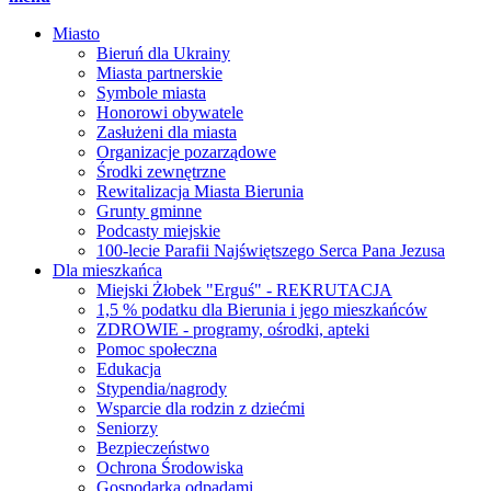
Miasto
Bieruń dla Ukrainy
Miasta partnerskie
Symbole miasta
Honorowi obywatele
Zasłużeni dla miasta
Organizacje pozarządowe
Środki zewnętrzne
Rewitalizacja Miasta Bierunia
Grunty gminne
Podcasty miejskie
100-lecie Parafii Najświętszego Serca Pana Jezusa
Dla mieszkańca
Miejski Żłobek "Erguś" - REKRUTACJA
1,5 % podatku dla Bierunia i jego mieszkańców
ZDROWIE - programy, ośrodki, apteki
Pomoc społeczna
Edukacja
Stypendia/nagrody
Wsparcie dla rodzin z dziećmi
Seniorzy
Bezpieczeństwo
Ochrona Środowiska
Gospodarka odpadami