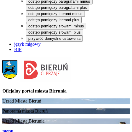
odstęp pomiędzy paragrafami minus
odstęp pomiędzy paragrafami plus
odstęp pomiędzy literami minus
odstęp pomiędzy literami plus
odstęp pomiędzy słowami minus
odstęp pomiędzy słowami plus
przywróć domyślne ustawienia
język migowy
BIP
Oficjalny portal
miasta Bierunia
Urząd Miasta Bieruń
Panorama miasta Bieruń
Urząd Miasta Bierunia
menu