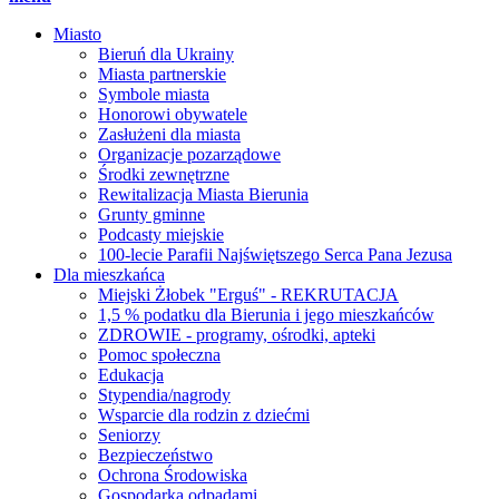
Miasto
Bieruń dla Ukrainy
Miasta partnerskie
Symbole miasta
Honorowi obywatele
Zasłużeni dla miasta
Organizacje pozarządowe
Środki zewnętrzne
Rewitalizacja Miasta Bierunia
Grunty gminne
Podcasty miejskie
100-lecie Parafii Najświętszego Serca Pana Jezusa
Dla mieszkańca
Miejski Żłobek "Erguś" - REKRUTACJA
1,5 % podatku dla Bierunia i jego mieszkańców
ZDROWIE - programy, ośrodki, apteki
Pomoc społeczna
Edukacja
Stypendia/nagrody
Wsparcie dla rodzin z dziećmi
Seniorzy
Bezpieczeństwo
Ochrona Środowiska
Gospodarka odpadami