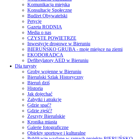
Komunikacja miejska
Konsultacje Społeczne
Budżet Obywatelski
Petycje
Gazeta RODNIA
Media o nas
CZYSTE POWIETRZE
Inwestycje drogowe w Bieruniu
BIERUŃSKO GRUBA - moje miejsce na ziemi
EKODORADCA
Defibrylatory AED w Bieruniu
Dla turysty
Groby wojenne w Bieruniu
Bieruński Szlak Historyczny
Bieruń dziś
Historia
Jak dojechać
Zabytki i atrakcje
Gdzie spać?
Gdzie zjeść?
Zeszyty Bieruńskie
Kronika miasta
Galerie fotograficzne
Obiekty sportowe i kulturalne
Publikacje wydane w ramach projektu BIERUŃSKO