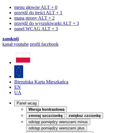
menu głowne
ALT + 0
przejdź do treści
ALT + 1
mapa strony
ALT + 2
przejdź do wyszukiwarki
ALT + 3
panel WCAG
ALT + 3
zamknij
kanał
youtube
profil
facebook
Bieruńska Karta Mieszkańca
EN
UA
Panel wcag
Wersja kontrastowa
zmniej szczcionkę
zwiększ czcionkę
odstęp pomiędzy wierszami minus
odstęp pomiędzy wierszami plus