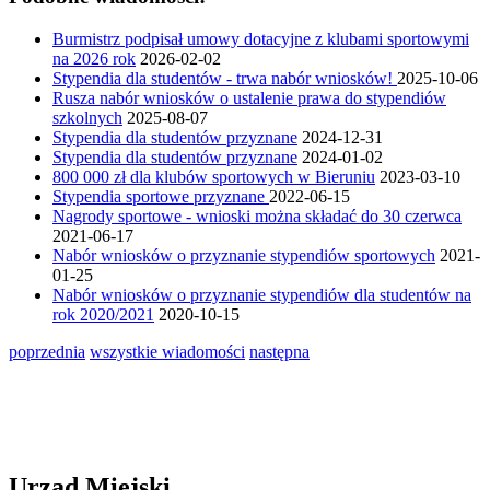
Burmistrz podpisał umowy dotacyjne z klubami sportowymi
na 2026 rok
2026-02-02
Stypendia dla studentów - trwa nabór wniosków!
2025-10-06
Rusza nabór wniosków o ustalenie prawa do stypendiów
szkolnych
2025-08-07
Stypendia dla studentów przyznane
2024-12-31
Stypendia dla studentów przyznane
2024-01-02
800 000 zł dla klubów sportowych w Bieruniu
2023-03-10
Stypendia sportowe przyznane
2022-06-15
Nagrody sportowe - wnioski można składać do 30 czerwca
2021-06-17
Nabór wniosków o przyznanie stypendiów sportowych
2021-
01-25
Nabór wniosków o przyznanie stypendiów dla studentów na
rok 2020/2021
2020-10-15
poprzednia
wszystkie wiadomości
następna
Urząd Miejski