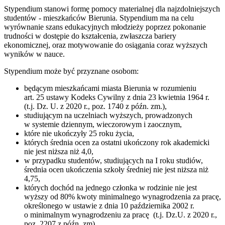
Stypendium stanowi formę pomocy materialnej dla najzdolniejszych
studentów - mieszkańców Bierunia. Stypendium ma na celu
wyrównanie szans edukacyjnych młodzieży poprzez pokonanie
trudności w dostępie do kształcenia, zwłaszcza bariery
ekonomicznej, oraz motywowanie do osiągania coraz wyższych
wyników w nauce.
Stypendium może być przyznane osobom:
będącym mieszkańcami miasta Bierunia w rozumieniu
art. 25 ustawy Kodeks Cywilny z dnia 23 kwietnia 1964 r.
(t.j. Dz. U. z 2020 r., poz. 1740 z późn. zm.),
studiującym na uczelniach wyższych, prowadzonych
w systemie dziennym, wieczorowym i zaocznym,
które nie ukończyły 25 roku życia,
których średnia ocen za ostatni ukończony rok akademicki
nie jest niższa niż 4,0,
w przypadku studentów, studiujących na I roku studiów,
średnia ocen ukończenia szkoły średniej nie jest niższa niż
4,75,
których dochód na jednego członka w rodzinie nie jest
wyższy od 80% kwoty minimalnego wynagrodzenia za pracę,
określonego w ustawie z dnia 10 października 2002 r.
o minimalnym wynagrodzeniu za pracę (t.j. Dz.U. z 2020 r.,
poz. 2207 z późn. zm).