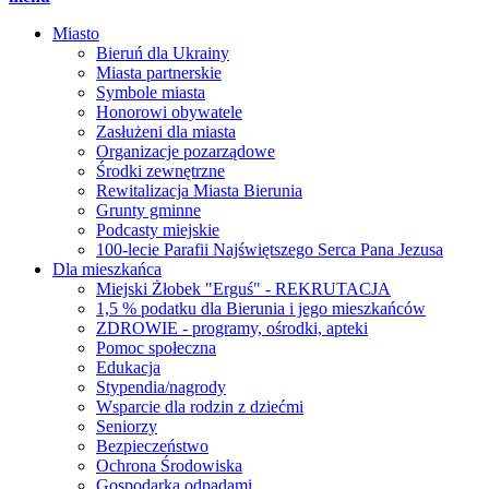
Miasto
Bieruń dla Ukrainy
Miasta partnerskie
Symbole miasta
Honorowi obywatele
Zasłużeni dla miasta
Organizacje pozarządowe
Środki zewnętrzne
Rewitalizacja Miasta Bierunia
Grunty gminne
Podcasty miejskie
100-lecie Parafii Najświętszego Serca Pana Jezusa
Dla mieszkańca
Miejski Żłobek "Erguś" - REKRUTACJA
1,5 % podatku dla Bierunia i jego mieszkańców
ZDROWIE - programy, ośrodki, apteki
Pomoc społeczna
Edukacja
Stypendia/nagrody
Wsparcie dla rodzin z dziećmi
Seniorzy
Bezpieczeństwo
Ochrona Środowiska
Gospodarka odpadami