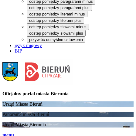
odstęp pomiędzy paragrafami minus
odstęp pomiędzy paragrafami plus
odstęp pomiędzy literami minus
odstęp pomiędzy literami plus
odstęp pomiędzy słowami minus
odstęp pomiędzy słowami plus
przywróć domyślne ustawienia
język migowy
BIP
Oficjalny portal
miasta Bierunia
Urząd Miasta Bieruń
Panorama miasta Bieruń
Urząd Miasta Bierunia
menu