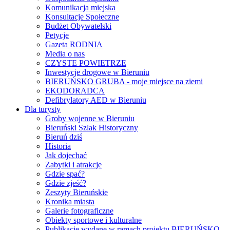
Komunikacja miejska
Konsultacje Społeczne
Budżet Obywatelski
Petycje
Gazeta RODNIA
Media o nas
CZYSTE POWIETRZE
Inwestycje drogowe w Bieruniu
BIERUŃSKO GRUBA - moje miejsce na ziemi
EKODORADCA
Defibrylatory AED w Bieruniu
Dla turysty
Groby wojenne w Bieruniu
Bieruński Szlak Historyczny
Bieruń dziś
Historia
Jak dojechać
Zabytki i atrakcje
Gdzie spać?
Gdzie zjeść?
Zeszyty Bieruńskie
Kronika miasta
Galerie fotograficzne
Obiekty sportowe i kulturalne
Publikacje wydane w ramach projektu BIERUŃSKO