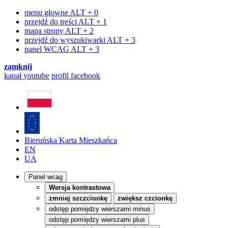
menu głowne
ALT + 0
przejdź do treści
ALT + 1
mapa strony
ALT + 2
przejdź do wyszukiwarki
ALT + 3
panel WCAG
ALT + 3
zamknij
kanał
youtube
profil
facebook
Bieruńska Karta Mieszkańca
EN
UA
Panel wcag
Wersja kontrastowa
zmniej szczcionkę
zwiększ czcionkę
odstęp pomiędzy wierszami minus
odstęp pomiędzy wierszami plus