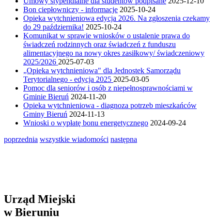
Umowy stypendialne dla studentów podpisane
2025-12-10
Bon ciepłowniczy - informacje
2025-10-24
Opieka wytchnieniowa edycja 2026. Na zgłoszenia czekamy
do 29 października!
2025-10-24
Komunikat w sprawie wniosków o ustalenie prawa do
świadczeń rodzinnych oraz świadczeń z funduszu
alimentacyjnego na nowy okres zasiłkowy/ świadczeniowy
2025/2026
2025-07-03
„Opieka wytchnieniowa" dla Jednostek Samorządu
Terytorialnego - edycja 2025
2025-03-05
Pomoc dla seniorów i osób z niepełnosprawnościami w
Gminie Bieruń
2024-11-20
Opieka wytchnieniowa - diagnoza potrzeb mieszkańców
Gminy Bieruń
2024-11-13
Wnioski o wypłatę bonu energetycznego
2024-09-24
poprzednia
wszystkie wiadomości
następna
Urząd Miejski
w Bieruniu