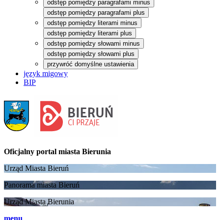
odstęp pomiędzy paragrafami minus
odstęp pomiędzy paragrafami plus
odstęp pomiędzy literami minus
odstęp pomiędzy literami plus
odstęp pomiędzy słowami minus
odstęp pomiędzy słowami plus
przywróć domyślne ustawienia
język migowy
BIP
Oficjalny portal
miasta Bierunia
Urząd Miasta Bieruń
Panorama miasta Bieruń
Urząd Miasta Bierunia
menu