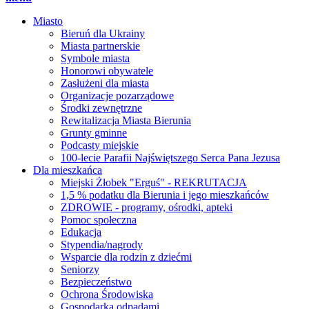
Miasto
Bieruń dla Ukrainy
Miasta partnerskie
Symbole miasta
Honorowi obywatele
Zasłużeni dla miasta
Organizacje pozarządowe
Środki zewnętrzne
Rewitalizacja Miasta Bierunia
Grunty gminne
Podcasty miejskie
100-lecie Parafii Najświętszego Serca Pana Jezusa
Dla mieszkańca
Miejski Żłobek "Erguś" - REKRUTACJA
1,5 % podatku dla Bierunia i jego mieszkańców
ZDROWIE - programy, ośrodki, apteki
Pomoc społeczna
Edukacja
Stypendia/nagrody
Wsparcie dla rodzin z dziećmi
Seniorzy
Bezpieczeństwo
Ochrona Środowiska
Gospodarka odpadami