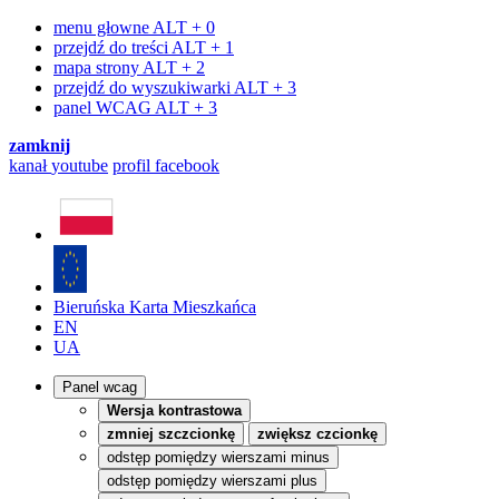
menu głowne
ALT + 0
przejdź do treści
ALT + 1
mapa strony
ALT + 2
przejdź do wyszukiwarki
ALT + 3
panel WCAG
ALT + 3
zamknij
kanał
youtube
profil
facebook
Bieruńska Karta Mieszkańca
EN
UA
Panel wcag
Wersja kontrastowa
zmniej szczcionkę
zwiększ czcionkę
odstęp pomiędzy wierszami minus
odstęp pomiędzy wierszami plus