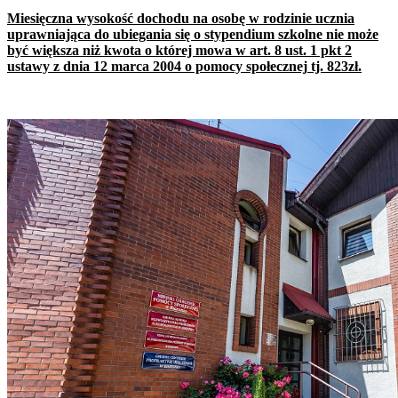
Miesięczna wysokość dochodu na osobę w rodzinie ucznia
uprawniająca do ubiegania się o stypendium szkolne nie może
być większa niż kwota o której mowa w art. 8 ust. 1 pkt 2
ustawy z dnia 12 marca 2004 o pomocy społecznej
tj. 823zł.