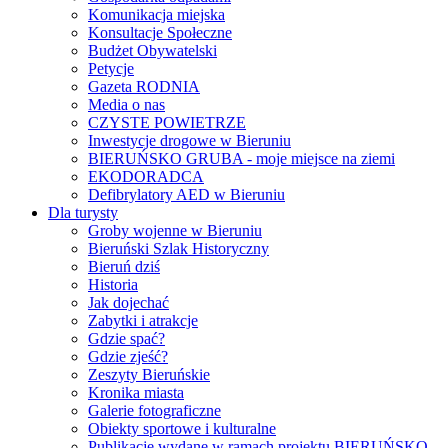
Komunikacja miejska
Konsultacje Społeczne
Budżet Obywatelski
Petycje
Gazeta RODNIA
Media o nas
CZYSTE POWIETRZE
Inwestycje drogowe w Bieruniu
BIERUŃSKO GRUBA - moje miejsce na ziemi
EKODORADCA
Defibrylatory AED w Bieruniu
Dla turysty
Groby wojenne w Bieruniu
Bieruński Szlak Historyczny
Bieruń dziś
Historia
Jak dojechać
Zabytki i atrakcje
Gdzie spać?
Gdzie zjeść?
Zeszyty Bieruńskie
Kronika miasta
Galerie fotograficzne
Obiekty sportowe i kulturalne
Publikacje wydane w ramach projektu BIERUŃSKO