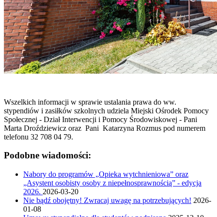
Wszelkich informacji w sprawie ustalania prawa do ww.
stypendiów i zasiłków szkolnych udziela Miejski Ośrodek Pomocy
Społecznej - Dział Interwencji i Pomocy Środowiskowej - Pani
Marta Droździewicz oraz Pani Katarzyna Rozmus pod numerem
telefonu 32 708 04 79.
Podobne wiadomości:
Nabory do programów „Opieka wytchnieniowa” oraz
„Asystent osobisty osoby z niepełnosprawnością” - edycja
2026.
2026-03-20
Nie bądź obojętny! Zwracaj uwagę na potrzebujących!
2026-
01-08