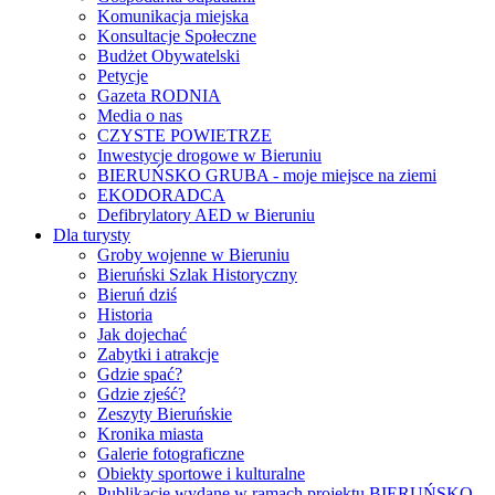
Komunikacja miejska
Konsultacje Społeczne
Budżet Obywatelski
Petycje
Gazeta RODNIA
Media o nas
CZYSTE POWIETRZE
Inwestycje drogowe w Bieruniu
BIERUŃSKO GRUBA - moje miejsce na ziemi
EKODORADCA
Defibrylatory AED w Bieruniu
Dla turysty
Groby wojenne w Bieruniu
Bieruński Szlak Historyczny
Bieruń dziś
Historia
Jak dojechać
Zabytki i atrakcje
Gdzie spać?
Gdzie zjeść?
Zeszyty Bieruńskie
Kronika miasta
Galerie fotograficzne
Obiekty sportowe i kulturalne
Publikacje wydane w ramach projektu BIERUŃSKO