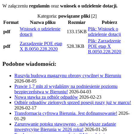
W załączeniu
regulamin
oraz
wniosek o udzielenie dotacji.
Kategoria:
powiązane pliki
[2]
Format
Nazwa pliku
Rozmiar
Pobierz
Wniosek o udzielenie
Plik: Wniosek o
pdf
133.15KB
dotacji
udzielenie dotacji
Plik: Zarządzenie
Zarządzenie POE etap
pdf
528.3KB
POE etap X
X B.0050.228.2020
B.0050.228.2020
Podobne wiadomości:
Ruszyła budowa magazynu obrony cywilnej w Bieruniu
2026-08-05
Prawie 1,7 mln zł wydaliśmy na podniesienie poziomu
bezpieczeństwa w Bieruniu!
2026-04-03
Nowa stawka za odbiór odpadów
2026-02-23
Odbiór odpadów zielonych sprzed posesji ruszy już w marcu!
2026-02-17
Transformacja cyfrowa Bierunia. Jest dofinansowanie!
2026-
01-29
Zarurowanie potoku stawowego - największe zadanie
inwestycyjne Bierunia w 2026 roku!
2026-01-26