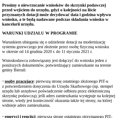
Prosimy o niewrzucanie wniosków do skrzynki podawczej
przed wejściem do urzędu, gdyż o kolejności na liście
przyznanych dotacji może decydować data i godzina wpływu
wniosku, a te będą nadawane podczas składania wniosku w
kancelarii urzędu.
WARUNKI UDZIAŁU W PROGRAMIE
Warunkiem ubiegania się o udzielenie dotacji na modernizację
systemu grzewczego jest złożenie przez osobę fizyczną wniosku
w okresie od 14 grudnia 2020 r. do 11 stycznia 2021 r.
Wnioskodawca zobowiązany jest dołączyć do wniosku jeden z
poniższych dokumentów, potwierdzający zamieszkanie na terenie
gminy Bieruń:
᠆
osoby pracujące
: pierwszą stronę ostatniego złożonego PIT-u
z potwierdzeniem doręczenia do Urzędu Skarbowego (np. stempel
urzędu lub urzędowe poświadczenie odbioru przez elektroniczną
skrzynkę podawczą); jeśli adres zamieszkania występuje na kolejnej
stronie, wtedy jest konieczność okazania także tej strony, na której
widnieje adres zamieszkania,
᠆
emeryci i renciści
: pierwszą stronę ostatniego otrzymanego PIT-