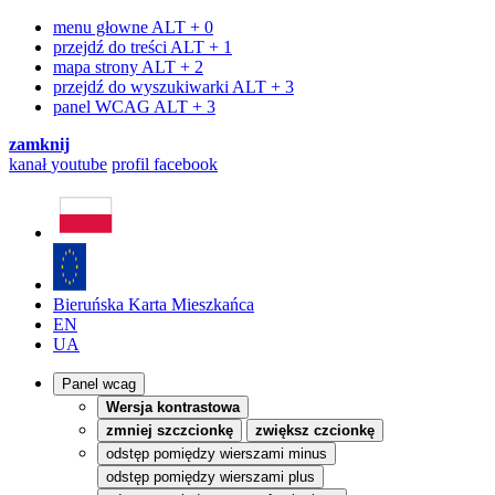
menu głowne
ALT + 0
przejdź do treści
ALT + 1
mapa strony
ALT + 2
przejdź do wyszukiwarki
ALT + 3
panel WCAG
ALT + 3
zamknij
kanał
youtube
profil
facebook
Bieruńska Karta Mieszkańca
EN
UA
Panel wcag
Wersja kontrastowa
zmniej szczcionkę
zwiększ czcionkę
odstęp pomiędzy wierszami minus
odstęp pomiędzy wierszami plus