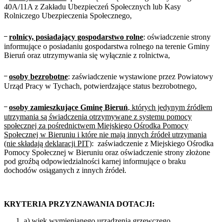
40A/11A z Zakładu Ubezpieczeń Społecznych lub Kasy
Rolniczego Ubezpieczenia Społecznego,
᠆
rolnicy, posiadający gospodarstwo rolne
: oświadczenie strony
informujące o posiadaniu gospodarstwa rolnego na terenie Gminy
Bieruń oraz utrzymywania się wyłącznie z rolnictwa,
᠆
osoby bezrobotne
: zaświadczenie wystawione przez Powiatowy
Urząd Pracy w Tychach, potwierdzające status bezrobotnego,
᠆
osoby zamieszkujące Gminę Bieruń
, których jedynym źródłem
utrzymania są świadczenia otrzymywane z systemu pomocy
społecznej za pośrednictwem Miejskiego Ośrodka Pomocy
Społecznej w Bieruniu i które nie mają innych źródeł utrzymania
(nie składają deklaracji PIT)
: zaświadczenie z Miejskiego Ośrodka
Pomocy Społecznej w Bieruniu oraz oświadczenie strony złożone
pod groźbą odpowiedzialności karnej informujące o braku
dochodów osiąganych z innych źródeł.
KRYTERIA PRZYZNAWANIA DOTACJI:
a) wiek wymienianego urządzenia grzewczego,