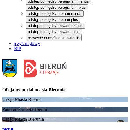
odstęp pomiędzy paragrafami minus
odstęp pomiędzy paragrafami plus
odstęp pomiędzy literami minus
odstęp pomiędzy literami plus
odstęp pomiędzy słowami minus
odstęp pomiędzy słowami plus
przywróć domyślne ustawienia
język migowy
BIP
Oficjalny portal
miasta Bierunia
Urząd Miasta Bieruń
Panorama miasta Bieruń
Urząd Miasta Bierunia
menu