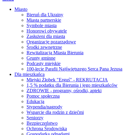
Miasto
Bieruń dla Ukrainy
Miasta partnerskie
Symbole miasta
Honorowi obywatele
Zasłużeni dla miasta
Organizacje pozarządowe
Środki zewnętrzne
Rewitalizacja Miasta Bierunia
Grunty gminne
Podcasty miejskie
100-lecie Parafii Najświętszego Serca Pana Jezusa
Dla mieszkańca
Miejski Żłobek "Erguś" - REKRUTACJA
1,5 % podatku dla Bierunia i jego mieszkańców
ZDROWIE - programy, ośrodki, apteki
Pomoc społeczna
Edukacja
Stypendia/nagrody
Wsparcie dla rodzin z dziećmi
Seniorzy
Bezpieczeństwo
Ochrona Środowiska
Gospodarka odpadami