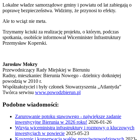
Lokalne władze samorządowe gminy i powiatu od lat zabiegają o
poprawę bezpieczeństwa. Widzimy, że przynosi to efekty.
Ale to wciąż nie meta.
Trzymamy kciuki za realizację projektu, o którym, podczas
spotkania, osobiście informował Wiceminister Infrastruktury
Przemysław Koperski.
Jarosław Mokry
Przewodniczący Rady Miejskiej w Bieruniu
Radny, mieszkaniec Bierunia Nowego - dzielnicy dotkniętej
powodzią w 2010 r.
Współzałożyciel i były członek Stowarzyszenia „Atlantyda”
Twórca serwisu
www.powodzbierun.pl
Podobne wiadomości:
Zarurowanie potoku stawowego - największe zadanie
inwestycyjne Bierunia w 2026 roku!
2026-01-26
Wizyta wiceministra infrastruktury i rozmowy o kluczowych
inwestycjach w powiecie
2025-05-23
Koszenie i konserwacja wałów przeciwpowodziowych
2023-