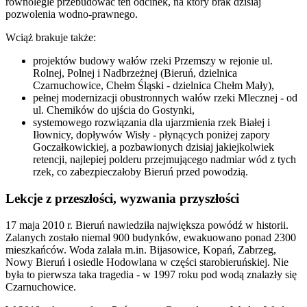
równolegle przebudować ten odcinek, na który brak dzisiaj
pozwolenia wodno-prawnego.
Wciąż brakuje także:
projektów budowy wałów rzeki Przemszy w rejonie ul.
Rolnej, Polnej i Nadbrzeżnej (Bieruń, dzielnica
Czarnuchowice, Chełm Śląski - dzielnica Chełm Mały),
pełnej modernizacji obustronnych wałów rzeki Mlecznej - od
ul. Chemików do ujścia do Gostynki,
systemowego rozwiązania dla ujarzmienia rzek Białej i
Iłownicy, dopływów Wisły - płynących poniżej zapory
Goczałkowickiej, a pozbawionych dzisiaj jakiejkolwiek
retencji, najlepiej polderu przejmującego nadmiar wód z tych
rzek, co zabezpieczałoby Bieruń przed powodzią.
Lekcje z przeszłości, wyzwania przyszłości
17 maja 2010 r. Bieruń nawiedziła największa powódź w historii.
Zalanych zostało niemal 900 budynków, ewakuowano ponad 2300
mieszkańców. Woda zalała m.in. Bijasowice, Kopań, Zabrzeg,
Nowy Bieruń i osiedle Hodowlana w części starobieruńskiej. Nie
była to pierwsza taka tragedia - w 1997 roku pod wodą znalazły się
Czarnuchowice.