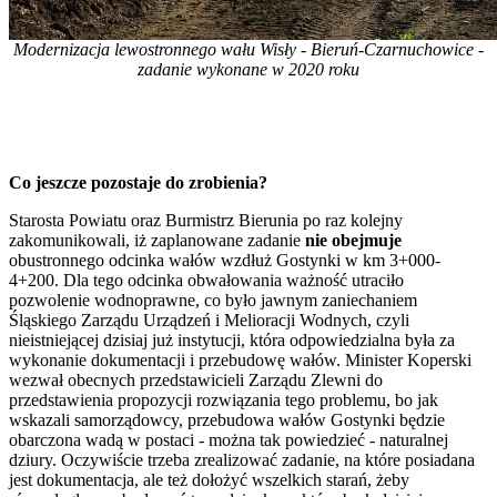
Modernizacja lewostronnego wału Wisły - Bieruń-Czarnuchowice -
zadanie wykonane w 2020 roku
Co jeszcze pozostaje do zrobienia?
Starosta Powiatu oraz Burmistrz Bierunia po raz kolejny
zakomunikowali, iż zaplanowane zadanie
nie obejmuje
obustronnego odcinka wałów wzdłuż Gostynki w km 3+000-
4+200. Dla tego odcinka obwałowania ważność utraciło
pozwolenie wodnoprawne, co było jawnym zaniechaniem
Śląskiego Zarządu Urządzeń i Melioracji Wodnych, czyli
nieistniejącej dzisiaj już instytucji, która odpowiedzialna była za
wykonanie dokumentacji i przebudowę wałów. Minister Koperski
wezwał obecnych przedstawicieli Zarządu Zlewni do
przedstawienia propozycji rozwiązania tego problemu, bo jak
wskazali samorządowcy, przebudowa wałów Gostynki będzie
obarczona wadą w postaci - można tak powiedzieć - naturalnej
dziury. Oczywiście trzeba zrealizować zadanie, na które posiadana
jest dokumentacja, ale też dołożyć wszelkich starań, żeby