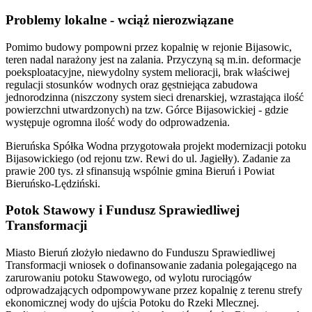
Problemy lokalne - wciąż nierozwiązane
Pomimo budowy pompowni przez kopalnię w rejonie Bijasowic,
teren nadal narażony jest na zalania. Przyczyną są m.in. deformacje
poeksploatacyjne, niewydolny system melioracji, brak właściwej
regulacji stosunków wodnych oraz gęstniejąca zabudowa
jednorodzinna (niszczony system sieci drenarskiej, wzrastająca ilość
powierzchni utwardzonych) na tzw. Górce Bijasowickiej - gdzie
występuje ogromna ilość wody do odprowadzenia.
Bieruńska Spółka Wodna przygotowała projekt modernizacji potoku
Bijasowickiego (od rejonu tzw. Rewi do ul. Jagiełły). Zadanie za
prawie 200 tys. zł sfinansują wspólnie gmina Bieruń i Powiat
Bieruńsko-Lędziński.
Potok Stawowy i Fundusz Sprawiedliwej
Transformacji
Miasto Bieruń złożyło niedawno do Funduszu Sprawiedliwej
Transformacji wniosek o dofinansowanie zadania polegającego na
zarurowaniu potoku Stawowego, od wylotu rurociągów
odprowadzających odpompowywane przez kopalnię z terenu strefy
ekonomicznej wody do ujścia Potoku do Rzeki Mlecznej.