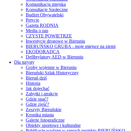
Komunikacja miejska
Konsultacje Społeczne
Budżet Obywatelski
Petycje
Gazeta RODNIA
Media o nas
CZYSTE POWIETRZE
Inwestycje drogowe w Bieruniu
BIERUŃSKO GRUBA - moje miejsce na ziemi
EKODORADCA
Defibrylatory AED w Bieruniu
Dla turysty
Groby wojenne w Bieruniu
Bieruński Szlak Historyczny
Bieruń dziś
Historia
Jak dojechać
Zabytki i atrakcje
Gdzie spać?
Gdzie zjeść?
Zeszyty Bieruńskie
Kronika miasta
Galerie fotograficzne
Obiekty sportowe i kulturalne
Publikacje wydane w ramach projektu BIERUŃSKO