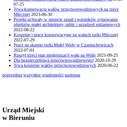
07-25
Trwa konserwacja wałów przeciwpowodziowych na rzece
Mlecznej
2023-06-30
Projekt uchwały w sprawie zasad i warunków sytuowania
obiektów małej architektury, tablic i urządzeń reklamowych
2022-08-22
Koszenie i prace konserwacyjne na wałach rzeki Mlecznej
2022-07-29
Prace na skarpie rzeki Małej Wisły w Czarnuchowicach
2022-07-01
Ruszył trzeci etap modernizacji wału na Wiśle
2021-09-25
Dla bezpieczeństwa przeciwpowodziowego!
2020-10-29
Trwa koszenie wałów przeciwpowodziowych
2020-06-22
poprzednia
wszystkie wiadomości
następna
Urząd Miejski
w Bieruniu