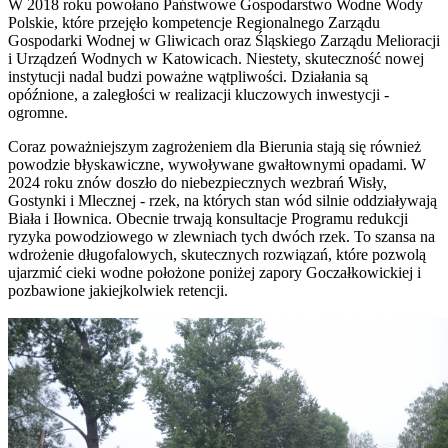
W 2018 roku powołano Państwowe Gospodarstwo Wodne Wody
Polskie, które przejęło kompetencje Regionalnego Zarządu
Gospodarki Wodnej w Gliwicach oraz Śląskiego Zarządu Melioracji
i Urządzeń Wodnych w Katowicach. Niestety, skuteczność nowej
instytucji nadal budzi poważne wątpliwości. Działania są
opóźnione, a zaległości w realizacji kluczowych inwestycji -
ogromne.
Coraz poważniejszym zagrożeniem dla Bierunia stają się również
powodzie błyskawiczne, wywoływane gwałtownymi opadami. W
2024 roku znów doszło do niebezpiecznych wezbrań Wisły,
Gostynki i Mlecznej - rzek, na których stan wód silnie oddziaływają
Biała i Iłownica. Obecnie trwają konsultacje Programu redukcji
ryzyka powodziowego w zlewniach tych dwóch rzek. To szansa na
wdrożenie długofalowych, skutecznych rozwiązań, które pozwolą
ujarzmić cieki wodne położone poniżej zapory Goczałkowickiej i
pozbawione jakiejkolwiek retencji.