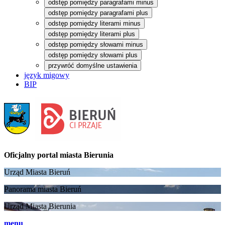
odstęp pomiędzy paragrafami minus
odstęp pomiędzy paragrafami plus
odstęp pomiędzy literami minus
odstęp pomiędzy literami plus
odstęp pomiędzy słowami minus
odstęp pomiędzy słowami plus
przywróć domyślne ustawienia
język migowy
BIP
Oficjalny portal
miasta Bierunia
Urząd Miasta Bieruń
Panorama miasta Bieruń
Urząd Miasta Bierunia
menu