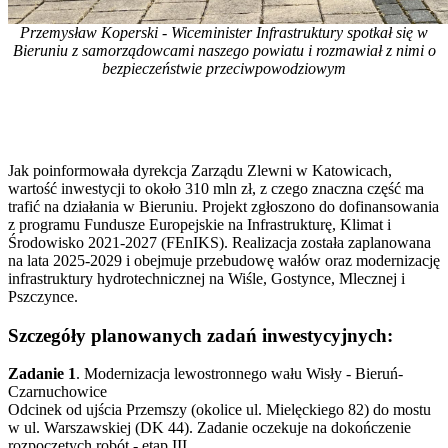
Przemysław Koperski - Wiceminister Infrastruktury spotkał się w
Bieruniu z samorządowcami naszego powiatu i rozmawiał z nimi o
bezpieczeństwie przeciwpowodziowym
Jak poinformowała dyrekcja Zarządu Zlewni w Katowicach,
wartość inwestycji to około 310 mln zł, z czego znaczna część ma
trafić na działania w Bieruniu. Projekt zgłoszono do dofinansowania
z programu Fundusze Europejskie na Infrastrukturę, Klimat i
Środowisko 2021-2027 (FEnIKS). Realizacja została zaplanowana
na lata 2025-2029 i obejmuje przebudowę wałów oraz modernizację
infrastruktury hydrotechnicznej na Wiśle, Gostynce, Mlecznej i
Pszczynce.
Szczegóły planowanych zadań inwestycyjnych:
Zadanie 1
. Modernizacja lewostronnego wału Wisły - Bieruń-
Czarnuchowice
Odcinek od ujścia Przemszy (okolice ul. Mielęckiego 82) do mostu
w ul. Warszawskiej (DK 44). Zadanie oczekuje na dokończenie
rozpoczętych robót - etap III.