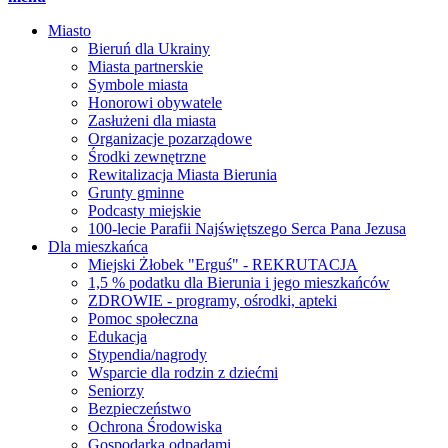
Miasto
Bieruń dla Ukrainy
Miasta partnerskie
Symbole miasta
Honorowi obywatele
Zasłużeni dla miasta
Organizacje pozarządowe
Środki zewnętrzne
Rewitalizacja Miasta Bierunia
Grunty gminne
Podcasty miejskie
100-lecie Parafii Najświętszego Serca Pana Jezusa
Dla mieszkańca
Miejski Żłobek "Erguś" - REKRUTACJA
1,5 % podatku dla Bierunia i jego mieszkańców
ZDROWIE - programy, ośrodki, apteki
Pomoc społeczna
Edukacja
Stypendia/nagrody
Wsparcie dla rodzin z dziećmi
Seniorzy
Bezpieczeństwo
Ochrona Środowiska
Gospodarka odpadami