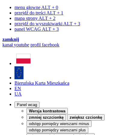
menu głowne
ALT + 0
przejdź do treści
ALT + 1
mapa strony
ALT + 2
przejdź do wyszukiwarki
ALT + 3
panel WCAG
ALT + 3
zamknij
kanał
youtube
profil
facebook
Bieruńska Karta Mieszkańca
EN
UA
Panel wcag
Wersja kontrastowa
zmniej szczcionkę
zwiększ czcionkę
odstęp pomiędzy wierszami minus
odstęp pomiędzy wierszami plus