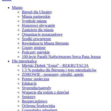
Miasto
Bieruń dla Ukrainy
Miasta partnerskie
Symbole miasta
Honorowi obywatele
Zasłużeni dla miasta
Organizacje pozarządowe
Środki zewnętrzne
Rewitalizacja Miasta Bierunia
Grunty gminne
Podcasty miejskie
100-lecie Parafii Najświętszego Serca Pana Jezusa
Dla mieszkańca
Miejski Żłobek "Erguś" - REKRUTACJA
1,5 % podatku dla Bierunia i jego mieszkańców
ZDROWIE - programy, ośrodki, apteki
Pomoc społeczna
Edukacja
Stypendia/nagrody
Wsparcie dla rodzin z dziećmi
Seniorzy
Bezpieczeństwo
Ochrona Środowiska
Gospodarka odpadami