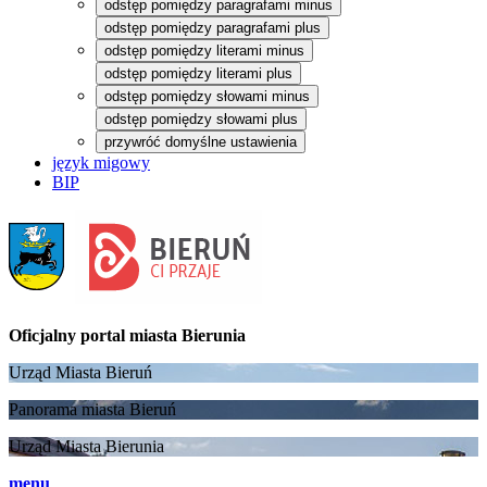
odstęp pomiędzy paragrafami minus
odstęp pomiędzy paragrafami plus
odstęp pomiędzy literami minus
odstęp pomiędzy literami plus
odstęp pomiędzy słowami minus
odstęp pomiędzy słowami plus
przywróć domyślne ustawienia
język migowy
BIP
Oficjalny portal
miasta Bierunia
Urząd Miasta Bieruń
Panorama miasta Bieruń
Urząd Miasta Bierunia
menu