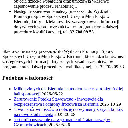
objęcia dziecka wsparciem oraz umożliwia właściwe
zaplanowanie procesu rehabilitacji.
Następnie skierowanie należy przekazać do Wydziału
Promocji i Spraw Społecznych Urzędu Miejskiego w
Bieruniu, który udziela również szczegółowych informacji
dotyczących zasad uczestnictwa w programie oraz dalszej
procedury kwalifikacyjnej, tel.
32 708 09 53.
Skierowanie należy przekazać do Wydziału Promocji i Spraw
Społecznych Urzędu Miejskiego w Bieruniu, który udziela również
szczegółowych informacji dotyczących zasad uczestnictwa w
programie oraz dalszej procedury kwalifikacyjnej, tel. 32 708 09 53.
Podobne wiadomości:
Milion złotych dla Bierunia na modernizację starobieruńskiej
hali sportowej!
2026-06-22
Zarurowanie Potoku Stawowego - inwestycja dla
bezpieczeństwa i ochrony środowiska Bierunia
2025-10-29
Trwa nabór wniosków o dotację do wymiany starych kotłów
na nowe źródła ciepła
2025-09-08
Jest dofinansowanie na wykonanie ul. Tatarakowej w
Czarnuchowicach!
2025-05-26