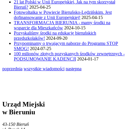
21 lat Polski w Unii Europejskiej. Jak na tym skorzystał
Bieruń?
2025-04-25
Fotowoltaika w Powiecie Bieruńsko-Lędzińskim. Jest
dofinansowanie z Unii Europejskiej!
2025-04-15
TRANSFORMACJA BIERUNIA - mamy środki na
wsparcie dla Mieszkańców
2024-10-15
Pozyskaliśmy środki na edukację bieruńskich
przedszkolaków!
2024-09-20
Przypominamy o trwającym naborze do Programu STOP
SMOG!
2024-07-25
100 milionów złotych pozyskanych środków zewnętrznych -
PODSUMOWANIE KADENCJI
2024-01-17
poprzednia
wszystkie wiadomości
następna
Urząd Miejski
w Bieruniu
43-150 Bieruń