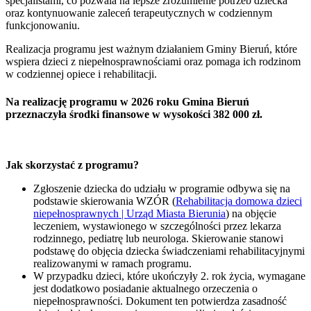
specjalistami, co pozwala na lepsze zrozumienie potrzeb dziecka
oraz kontynuowanie zaleceń terapeutycznych w codziennym
funkcjonowaniu.
Realizacja programu jest ważnym działaniem Gminy Bieruń, które
wspiera dzieci z niepełnosprawnościami oraz pomaga ich rodzinom
w codziennej opiece i rehabilitacji.
Na realizację programu w 2026 roku Gmina Bieruń
przeznaczyła środki finansowe w wysokości 382 000 zł.
Jak skorzystać z programu?
Zgłoszenie dziecka do udziału w programie odbywa się na
podstawie skierowania WZÓR (
Rehabilitacja domowa dzieci
niepełnosprawnych | Urząd Miasta Bierunia
) na objęcie
leczeniem, wystawionego w szczególności przez lekarza
rodzinnego, pediatrę lub neurologa. Skierowanie stanowi
podstawę do objęcia dziecka świadczeniami rehabilitacyjnymi
realizowanymi w ramach programu.
W przypadku dzieci, które ukończyły 2. rok życia, wymagane
jest dodatkowo posiadanie aktualnego orzeczenia o
niepełnosprawności. Dokument ten potwierdza zasadność