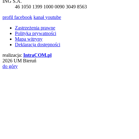
ING S.A.
46 1050 1399 1000 0090 3049 8563
profil
facebook
kanał
youtube
Zastrzeżenia prawne
Polityka prywatności
Mapa witryny
Deklaracja dostępności
realizacja:
Intra
COM
.pl
2026 UM Bieruń
do góry