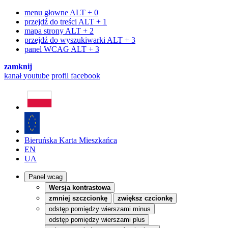
menu głowne
ALT + 0
przejdź do treści
ALT + 1
mapa strony
ALT + 2
przejdź do wyszukiwarki
ALT + 3
panel WCAG
ALT + 3
zamknij
kanał
youtube
profil
facebook
Bieruńska Karta Mieszkańca
EN
UA
Panel wcag
Wersja kontrastowa
zmniej szczcionkę
zwiększ czcionkę
odstęp pomiędzy wierszami minus
odstęp pomiędzy wierszami plus