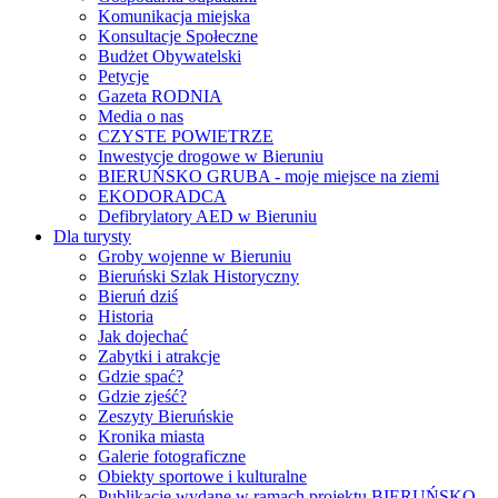
Komunikacja miejska
Konsultacje Społeczne
Budżet Obywatelski
Petycje
Gazeta RODNIA
Media o nas
CZYSTE POWIETRZE
Inwestycje drogowe w Bieruniu
BIERUŃSKO GRUBA - moje miejsce na ziemi
EKODORADCA
Defibrylatory AED w Bieruniu
Dla turysty
Groby wojenne w Bieruniu
Bieruński Szlak Historyczny
Bieruń dziś
Historia
Jak dojechać
Zabytki i atrakcje
Gdzie spać?
Gdzie zjeść?
Zeszyty Bieruńskie
Kronika miasta
Galerie fotograficzne
Obiekty sportowe i kulturalne
Publikacje wydane w ramach projektu BIERUŃSKO