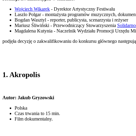
Wojciech Wikarek
- Dyrektor Artystyczny Festiwalu
Laszlo Polgar - montażysta programów muzycznych, dokument
Bogdan Wasztyl - reporter, publicysta, scenarzysta i reżyser
Mariusz Śliwiński - Przewodniczący Stowarzyszenia
Solidarno
Magdalena Kutynia - Naczelnik Wydziału Promocji Urzędu Miej
podjęła decyzję o zakwalifikowaniu do konkursu głównego następuj
1. Akropolis
Autor:
Jakub Gryzowski
Polska
Czas trwania to 15 min.
Film dokumentalny.