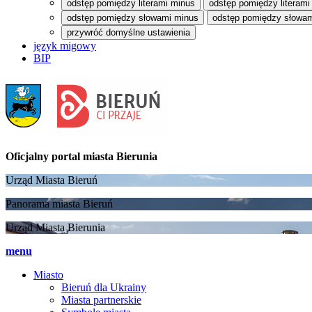
odstęp pomiędzy literami minus
odstęp pomiędzy literami
odstęp pomiędzy słowami minus
odstęp pomiędzy słowam
przywróć domyślne ustawienia
język migowy
BIP
Oficjalny portal
miasta Bierunia
Urząd Miasta Bieruń
Panorama miasta Bieruń
Urząd Miasta Bierunia
menu
Miasto
Bieruń dla Ukrainy
Miasta partnerskie