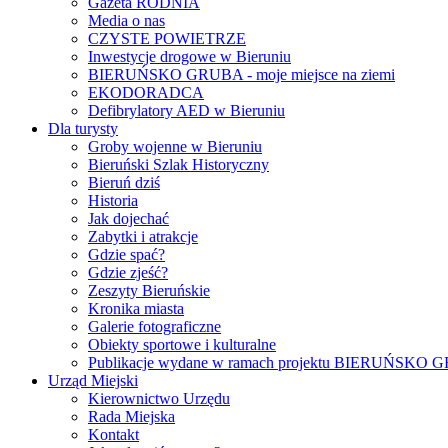
Gazeta RODNIA
Media o nas
CZYSTE POWIETRZE
Inwestycje drogowe w Bieruniu
BIERUŃSKO GRUBA - moje miejsce na ziemi
EKODORADCA
Defibrylatory AED w Bieruniu
Dla turysty
Groby wojenne w Bieruniu
Bieruński Szlak Historyczny
Bieruń dziś
Historia
Jak dojechać
Zabytki i atrakcje
Gdzie spać?
Gdzie zjeść?
Zeszyty Bieruńskie
Kronika miasta
Galerie fotograficzne
Obiekty sportowe i kulturalne
Publikacje wydane w ramach projektu BIERUŃSKO
Urząd Miejski
Kierownictwo Urzędu
Rada Miejska
Kontakt