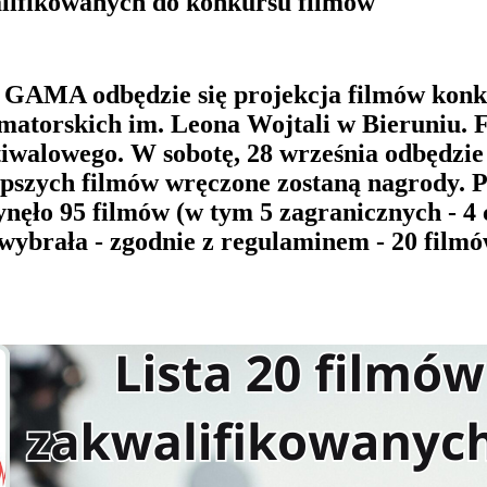
alifikowanych do konkursu filmów
 GAMA odbędzie się projekcja filmów kon
torskich im. Leona Wojtali w Bieruniu. Fi
tiwalowego. W sobotę, 28 września odbędzie
lepszych filmów wręczone zostaną nagrody.
ęło 95 filmów (w tym 5 zagranicznych - 4 c
i wybrała - zgodnie z regulaminem - 20 film