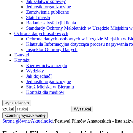
Jak załatwić sprawę?
Jednostki organizacyjne
Zamówienia publiczne
Statut miasta
Badanie satysfakcji klienta
Standardy Ochrony Małoletnich w Urzędzie Miejskim w
Ochrona danych osobowych
Ochrona danych osobowych w Urzędzie Miejskim w Bi
Klauzula Informacyjna dotycząca procesu nagrywania r
Inspektor Ochrony Danych
E-urząd
Kontakt
Kierownictwo urzędu
Wydziały
Jak dojechać?
Jednostki organizacyjne
Straż Miejska w Bieruniu
Kontakt dla mediów
wyszukiwarka
szukaj
Wyszukaj
x
zamknij wyszukiwarkę
Strona główna
/
Aktualności
/
Festiwal Filmów Amatorskich - lista za