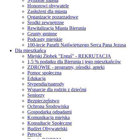
Symbole miasta
Honorowi obywatele
Zasłużeni dla miasta
Organizacje pozarządowe
Środki zewnętrzne
Rewitalizacja Miasta Bierunia
Grunty gminne
Podcasty miejskie
100-lecie Parafii Najświętszego Serca Pana Jezusa
Dla mieszkańca
Miejski Żłobek "Erguś" - REKRUTACJA
1,5 % podatku dla Bierunia i jego mieszkańców
ZDROWIE - programy, ośrodki, apteki
Pomoc społeczna
Edukacja
Stypendia/nagrody
Wsparcie dla rodzin z dziećmi
Seniorzy
Bezpieczeństwo
Ochrona Środowiska
Gospodarka odpadami
Komunikacja miejska
Konsultacje Społeczne
Budżet Obywatelski
Petycje