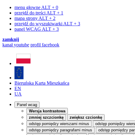
menu głowne
ALT + 0
przejdź do treści
ALT + 1
mapa strony
ALT + 2
przejdź do wyszukiwarki
ALT + 3
panel WCAG
ALT + 3
zamknij
kanał
youtube
profil
facebook
Bieruńska Karta Mieszkańca
EN
UA
Panel wcag
Wersja kontrastowa
zmniej szczcionkę
zwiększ czcionkę
odstęp pomiędzy wierszami minus
odstęp pomiędzy wier
odstęp pomiędzy paragrafami minus
odstęp pomiędzy par