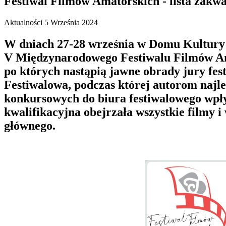
Festiwal Filmów Amatorskich - lista zakw
Aktualności
5 Września 2024
W dniach 27-28 września w Domu Kultury
V Międzynarodowego Festiwalu Filmów Ama
po których nastąpią jawne obrady jury fes
Festiwalowa, podczas której autorom naj
konkursowych do biura festiwalowego wpłyn
kwalifikacyjna obejrzała wszystkie filmy 
głównego.