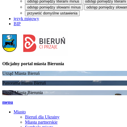
odstęp pomiędzy literami minus
odstęp pomiędzy literami
odstęp pomiędzy słowami minus
odstęp pomiędzy słowam
przywróć domyślne ustawienia
język migowy
BIP
Oficjalny portal
miasta Bierunia
Urząd Miasta Bieruń
Panorama miasta Bieruń
Urząd Miasta Bierunia
menu
Miasto
Bieruń dla Ukrainy
Miasta partnerskie