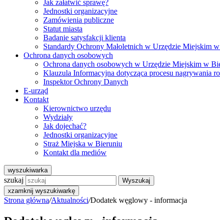
Jak załatwić sprawę?
Jednostki organizacyjne
Zamówienia publiczne
Statut miasta
Badanie satysfakcji klienta
Standardy Ochrony Małoletnich w Urzędzie Miejskim w
Ochrona danych osobowych
Ochrona danych osobowych w Urzędzie Miejskim w Bi
Klauzula Informacyjna dotycząca procesu nagrywania r
Inspektor Ochrony Danych
E-urząd
Kontakt
Kierownictwo urzędu
Wydziały
Jak dojechać?
Jednostki organizacyjne
Straż Miejska w Bieruniu
Kontakt dla mediów
wyszukiwarka
szukaj
Wyszukaj
x
zamknij wyszukiwarkę
Strona główna
/
Aktualności
/
Dodatek węglowy - informacja