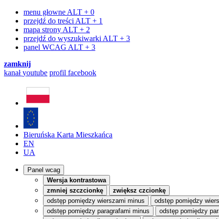
menu głowne
ALT + 0
przejdź do treści
ALT + 1
mapa strony
ALT + 2
przejdź do wyszukiwarki
ALT + 3
panel WCAG
ALT + 3
zamknij
kanał
youtube
profil
facebook
Bieruńska Karta Mieszkańca
EN
UA
Panel wcag
Wersja kontrastowa
zmniej szczcionkę
zwiększ czcionkę
odstęp pomiędzy wierszami minus
odstęp pomiędzy wier
odstęp pomiędzy paragrafami minus
odstęp pomiędzy par