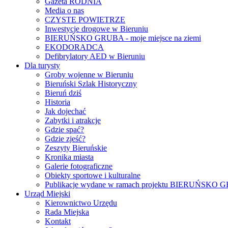
Gazeta RODNIA
Media o nas
CZYSTE POWIETRZE
Inwestycje drogowe w Bieruniu
BIERUŃSKO GRUBA - moje miejsce na ziemi
EKODORADCA
Defibrylatory AED w Bieruniu
Dla turysty
Groby wojenne w Bieruniu
Bieruński Szlak Historyczny
Bieruń dziś
Historia
Jak dojechać
Zabytki i atrakcje
Gdzie spać?
Gdzie zjeść?
Zeszyty Bieruńskie
Kronika miasta
Galerie fotograficzne
Obiekty sportowe i kulturalne
Publikacje wydane w ramach projektu BIERUŃSKO
Urząd Miejski
Kierownictwo Urzędu
Rada Miejska
Kontakt