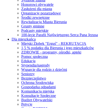
Symbole miasta
Honorowi obywatele
Zasłużeni dla miasta
Organizacje pozarządowe
Środki zewnętrzne
Rewitalizacja Miasta Bierunia
Grunty gminne
Podcasty miejskie
100-lecie Parafii Najświętszego Serca Pana Jezusa
Dla mieszkańca
Miejski Żłobek "Erguś" - REKRUTACJA
1,5 % podatku dla Bierunia i jego mieszkańców
ZDROWIE - programy, ośrodki, apteki
Pomoc społeczna
Edukacja
Stypendia/nagrody
Wsparcie dla rodzin z dziećmi
Seniorzy
Bezpieczeństwo
Ochrona Środowiska
Gospodarka odpadami
Komunikacja miejska
Konsultacje Społeczne
Budżet Obywatelski
Petycje