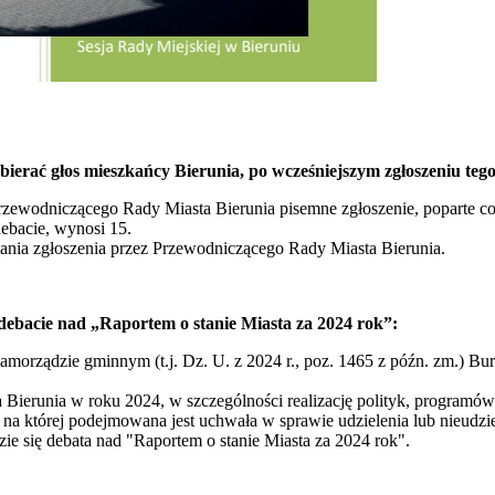
bierać głos mieszkańcy Bierunia, po wcześniejszym zgłoszeniu t
Przewodniczącego Rady Miasta Bierunia pisemne zgłoszenie, poparte co
ebacie, wynosi 15.
ania zgłoszenia przez Przewodniczącego Rady Miasta Bierunia.
debacie nad „Raportem o stanie Miasta za 2024 rok”:
 samorządzie gminnym (t.j. Dz. U. z 2024 r., poz. 1465 z późn. zm.) Bu
ierunia w roku 2024, w szczególności realizację polityk, programów i
, na której podejmowana jest uchwała w sprawie udzielenia lub nieudzi
zie się debata nad "Raportem o stanie Miasta za 2024 rok".