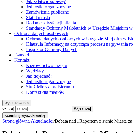
Jak załatwić sprawę?
Jednostki organizacyjne
Zamówienia publiczne
Statut miasta
Badanie satysfakcji klienta
Standardy Ochrony Małoletnich w Urzędzie Miejskim w
Ochrona danych osobowych
Ochrona danych osobowych w Urzędzie Miejskim w Bi
Klauzula Informacyjna dotycząca procesu nagrywania r
Inspektor Ochrony Danych
E-urząd
Kontakt
Kierownictwo urzędu
Wydziały
Jak dojechać?
Jednostki organizacyjne
Straż Miejska w Bieruniu
Kontakt dla mediów
wyszukiwarka
szukaj
Wyszukaj
x
zamknij wyszukiwarkę
Strona główna
/
Aktualności
/
Debata nad „Raportem o stanie Miasta za