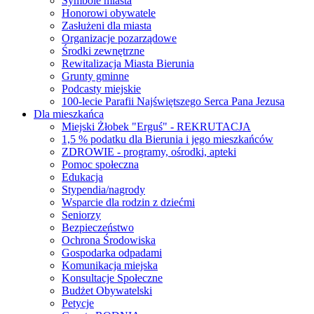
Symbole miasta
Honorowi obywatele
Zasłużeni dla miasta
Organizacje pozarządowe
Środki zewnętrzne
Rewitalizacja Miasta Bierunia
Grunty gminne
Podcasty miejskie
100-lecie Parafii Najświętszego Serca Pana Jezusa
Dla mieszkańca
Miejski Żłobek "Erguś" - REKRUTACJA
1,5 % podatku dla Bierunia i jego mieszkańców
ZDROWIE - programy, ośrodki, apteki
Pomoc społeczna
Edukacja
Stypendia/nagrody
Wsparcie dla rodzin z dziećmi
Seniorzy
Bezpieczeństwo
Ochrona Środowiska
Gospodarka odpadami
Komunikacja miejska
Konsultacje Społeczne
Budżet Obywatelski
Petycje