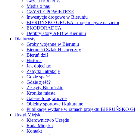
Gazeta RODNIA
Media o nas
CZYSTE POWIETRZE
Inwestycje drogowe w Bieruniu
BIERUŃSKO GRUBA - moje miejsce na ziemi
EKODORADCA
Defibrylatory AED w Bieruniu
Dla turysty
Groby wojenne w Bieruniu
Bieruński Szlak Historyczny
Bieruń dziś
Historia
Jak dojechać
Zabytki i atrakcje
Gdzie spać?
Gdzie zjeść?
Zeszyty Bieruńskie
Kronika miasta
Galerie fotograficzne
Obiekty sportowe i kulturalne
Publikacje wydane w ramach projektu BIERUŃSKO
Urząd Miejski
Kierownictwo Urzędu
Rada Miejska
Kontakt