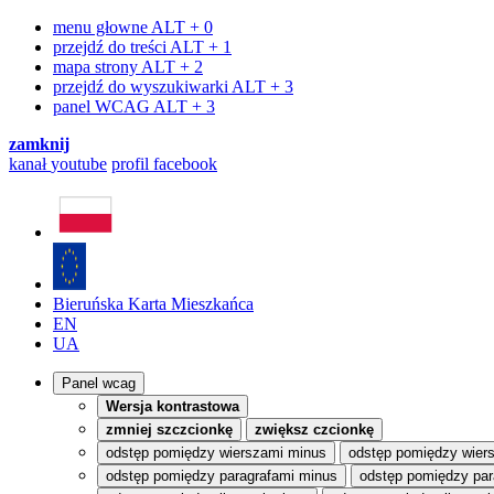
menu głowne
ALT + 0
przejdź do treści
ALT + 1
mapa strony
ALT + 2
przejdź do wyszukiwarki
ALT + 3
panel WCAG
ALT + 3
zamknij
kanał
youtube
profil
facebook
Bieruńska Karta Mieszkańca
EN
UA
Panel wcag
Wersja kontrastowa
zmniej szczcionkę
zwiększ czcionkę
odstęp pomiędzy wierszami minus
odstęp pomiędzy wier
odstęp pomiędzy paragrafami minus
odstęp pomiędzy par