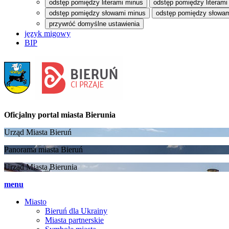
odstęp pomiędzy literami minus
odstęp pomiędzy literami
odstęp pomiędzy słowami minus
odstęp pomiędzy słowam
przywróć domyślne ustawienia
język migowy
BIP
Oficjalny portal
miasta Bierunia
Urząd Miasta Bieruń
Panorama miasta Bieruń
Urząd Miasta Bierunia
menu
Miasto
Bieruń dla Ukrainy
Miasta partnerskie