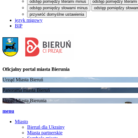
odstęp pomiędzy literami minus
odstęp pomiędzy literami
odstęp pomiędzy słowami minus
odstęp pomiędzy słowam
przywróć domyślne ustawienia
język migowy
BIP
Oficjalny portal
miasta Bierunia
Urząd Miasta Bieruń
Panorama miasta Bieruń
Urząd Miasta Bierunia
menu
Miasto
Bieruń dla Ukrainy
Miasta partnerskie