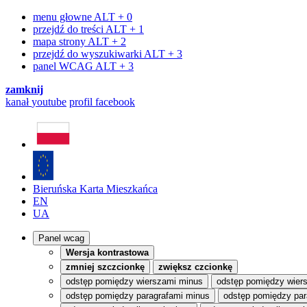
menu głowne
ALT + 0
przejdź do treści
ALT + 1
mapa strony
ALT + 2
przejdź do wyszukiwarki
ALT + 3
panel WCAG
ALT + 3
zamknij
kanał
youtube
profil
facebook
Bieruńska Karta Mieszkańca
EN
UA
Panel wcag
Wersja kontrastowa
zmniej szczcionkę
zwiększ czcionkę
odstęp pomiędzy wierszami minus
odstęp pomiędzy wier
odstęp pomiędzy paragrafami minus
odstęp pomiędzy par