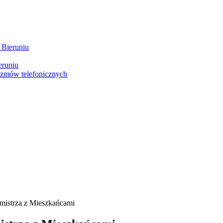
 Bieruniu
eruniu
ozmów telefonicznych
rmistrza z Mieszkańcami