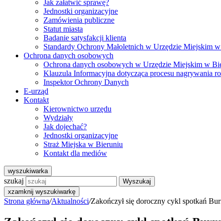
Jak załatwić sprawę?
Jednostki organizacyjne
Zamówienia publiczne
Statut miasta
Badanie satysfakcji klienta
Standardy Ochrony Małoletnich w Urzędzie Miejskim w
Ochrona danych osobowych
Ochrona danych osobowych w Urzędzie Miejskim w Bi
Klauzula Informacyjna dotycząca procesu nagrywania r
Inspektor Ochrony Danych
E-urząd
Kontakt
Kierownictwo urzędu
Wydziały
Jak dojechać?
Jednostki organizacyjne
Straż Miejska w Bieruniu
Kontakt dla mediów
wyszukiwarka
szukaj
Wyszukaj
x
zamknij wyszukiwarkę
Strona główna
/
Aktualności
/
Zakończył się doroczny cykl spotkań Bu