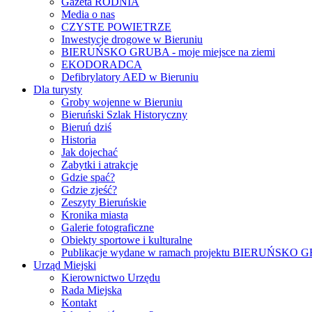
Gazeta RODNIA
Media o nas
CZYSTE POWIETRZE
Inwestycje drogowe w Bieruniu
BIERUŃSKO GRUBA - moje miejsce na ziemi
EKODORADCA
Defibrylatory AED w Bieruniu
Dla turysty
Groby wojenne w Bieruniu
Bieruński Szlak Historyczny
Bieruń dziś
Historia
Jak dojechać
Zabytki i atrakcje
Gdzie spać?
Gdzie zjeść?
Zeszyty Bieruńskie
Kronika miasta
Galerie fotograficzne
Obiekty sportowe i kulturalne
Publikacje wydane w ramach projektu BIERUŃSKO
Urząd Miejski
Kierownictwo Urzędu
Rada Miejska
Kontakt