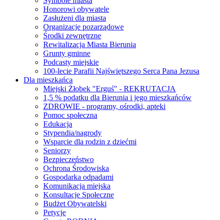
Symbole miasta
Honorowi obywatele
Zasłużeni dla miasta
Organizacje pozarządowe
Środki zewnętrzne
Rewitalizacja Miasta Bierunia
Grunty gminne
Podcasty miejskie
100-lecie Parafii Najświętszego Serca Pana Jezusa
Dla mieszkańca
Miejski Żłobek "Erguś" - REKRUTACJA
1,5 % podatku dla Bierunia i jego mieszkańców
ZDROWIE - programy, ośrodki, apteki
Pomoc społeczna
Edukacja
Stypendia/nagrody
Wsparcie dla rodzin z dziećmi
Seniorzy
Bezpieczeństwo
Ochrona Środowiska
Gospodarka odpadami
Komunikacja miejska
Konsultacje Społeczne
Budżet Obywatelski
Petycje