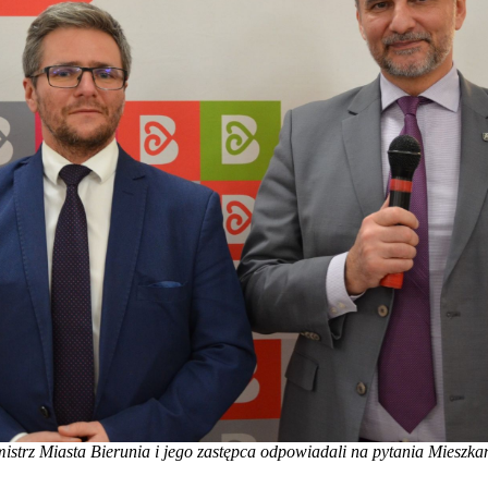
istrz Miasta Bierunia i jego zastępca odpowiadali na pytania Mieszk