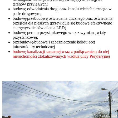
terenów
przyległych;
budowę
odwodnienia
drogi
oraz
kanału
teletechnicznego
w
pasie
drogowym;
budowę/przebudowę
oświetlenia
ulicznego
oraz
oświetlenia
przejścia
dla
pieszych
(przewiduje
się
budowę
efektywnego
energetycznie
oświetlenia
LED)
budowę
peronu
przystankowego
wraz
z
wymianą
wiaty
przystankowej;
przebudowę/budowę
i
zabezpieczenie
kolidującej
infrastruktury
technicznej
budowę kanalizacji saniarnej wraz z podłączeniem do niej
nieruchomości zlokalizowanych wzdłuż ulicy Peryferyjnej