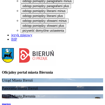
odstęp pomiędzy paragrafami minus
odstęp pomiędzy paragrafami plus
odstęp pomiędzy literami minus
odstęp pomiędzy literami plus
odstęp pomiędzy słowami minus
odstęp pomiędzy słowami plus
przywróć domyślne ustawienia
język migowy
BIP
Oficjalny portal
miasta Bierunia
Urząd Miasta Bieruń
Panorama miasta Bieruń
Urząd Miasta Bierunia
menu