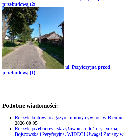
przebudową (2)
ul. Peryferyjna przed
przebudową (1)
Podobne wiadomości:
Ruszyła budowa magazynu obrony cywilnej w Bieruniu
2026-08-05
Ruszyła przebudowa skrzyżowania ulic Turystyczna,
Bojszowska i Peryferyjna. WIDEO! Uwaga! Zmiany w