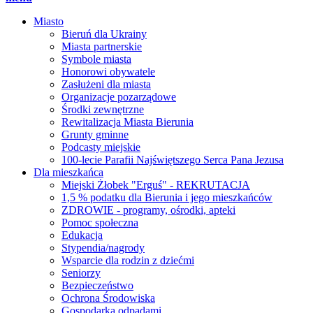
Miasto
Bieruń dla Ukrainy
Miasta partnerskie
Symbole miasta
Honorowi obywatele
Zasłużeni dla miasta
Organizacje pozarządowe
Środki zewnętrzne
Rewitalizacja Miasta Bierunia
Grunty gminne
Podcasty miejskie
100-lecie Parafii Najświętszego Serca Pana Jezusa
Dla mieszkańca
Miejski Żłobek "Erguś" - REKRUTACJA
1,5 % podatku dla Bierunia i jego mieszkańców
ZDROWIE - programy, ośrodki, apteki
Pomoc społeczna
Edukacja
Stypendia/nagrody
Wsparcie dla rodzin z dziećmi
Seniorzy
Bezpieczeństwo
Ochrona Środowiska
Gospodarka odpadami