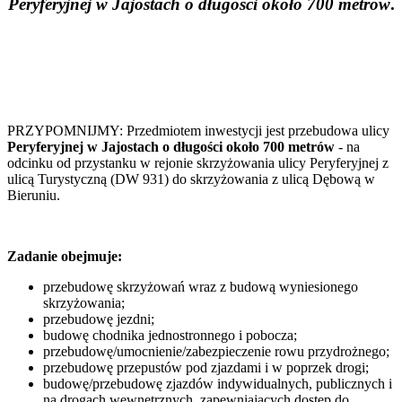
Peryferyjnej
w Jajostach
o
długości
około
700
metrów
.
PRZYPOMNIJMY: Przedmiotem
inwestycji
jest
przebudowa
ulicy
Peryferyjnej
w Jajostach
o
długości
około
700
metrów
-
na
odcinku
od
przystanku
w
rejonie
skrzyżowania
ulicy
Peryferyjnej
z
ulicą
Turystyczną
(DW
931)
do
skrzyżowania
z
ulicą
Dębową
w
Bieruniu.
Zadanie
obejmuje:
przebudowę
skrzyżowań
wraz
z
budową
wyniesionego
skrzyżowania;
przebudowę
jezdni;
budowę
chodnika
jednostronnego
i
pobocza;
przebudowę/umocnienie/zabezpieczenie
rowu
przydrożnego;
przebudowę
przepustów
pod
zjazdami
i
w
poprzek
drogi;
budowę/przebudowę
zjazdów
indywidualnych,
publicznych
i
na
drogach
wewnętrznych,
zapewniających
dostęp
do