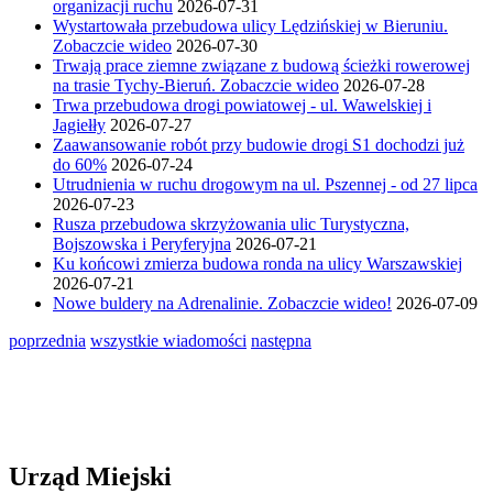
organizacji ruchu
2026-07-31
Wystartowała przebudowa ulicy Lędzińskiej w Bieruniu.
Zobaczcie wideo
2026-07-30
Trwają prace ziemne związane z budową ścieżki rowerowej
na trasie Tychy-Bieruń. Zobaczcie wideo
2026-07-28
Trwa przebudowa drogi powiatowej - ul. Wawelskiej i
Jagiełły
2026-07-27
Zaawansowanie robót przy budowie drogi S1 dochodzi już
do 60%
2026-07-24
Utrudnienia w ruchu drogowym na ul. Pszennej - od 27 lipca
2026-07-23
Rusza przebudowa skrzyżowania ulic Turystyczna,
Bojszowska i Peryferyjna
2026-07-21
Ku końcowi zmierza budowa ronda na ulicy Warszawskiej
2026-07-21
Nowe buldery na Adrenalinie. Zobaczcie wideo!
2026-07-09
poprzednia
wszystkie wiadomości
następna
Urząd Miejski