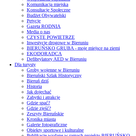
Komunikacja miejska
Konsultacje Społeczne
Budżet Obywatelski
Petycje
Gazeta RODNIA
Media o nas
CZYSTE POWIETRZE
Inwestycje drogowe w Bieruniu
BIERUŃSKO GRUBA - moje miejsce na ziemi
EKODORADCA
Defibrylatory AED w Bieruniu
Dla turysty
Groby wojenne w Bieruniu
Bieruński Szlak Historyczny
Bieruń dziś
Historia
Jak dojechać
Zabytki i atrakcje
Gdzie spać?
Gdzie zjeść?
Zeszyty Bieruńskie
Kronika miasta
Galerie fotograficzne
Obiekty sportowe i kulturalne
Publikacje wydane w ramach projektu BIERUŃSKO