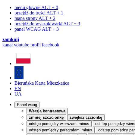
menu głowne
ALT + 0
przejdź do treści
ALT + 1
mapa strony
ALT + 2
przejdź do wyszukiwarki
ALT + 3
panel WCAG
ALT + 3
zamknij
kanał
youtube
profil
facebook
Bieruńska Karta Mieszkańca
EN
UA
Panel wcag
Wersja kontrastowa
zmniej szczcionkę
zwiększ czcionkę
odstęp pomiędzy wierszami minus
odstęp pomiędzy wier
odstęp pomiędzy paragrafami minus
odstęp pomiędzy par