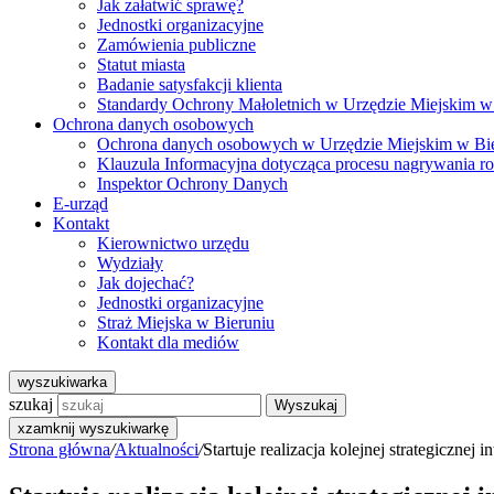
Jak załatwić sprawę?
Jednostki organizacyjne
Zamówienia publiczne
Statut miasta
Badanie satysfakcji klienta
Standardy Ochrony Małoletnich w Urzędzie Miejskim w
Ochrona danych osobowych
Ochrona danych osobowych w Urzędzie Miejskim w Bi
Klauzula Informacyjna dotycząca procesu nagrywania r
Inspektor Ochrony Danych
E-urząd
Kontakt
Kierownictwo urzędu
Wydziały
Jak dojechać?
Jednostki organizacyjne
Straż Miejska w Bieruniu
Kontakt dla mediów
wyszukiwarka
szukaj
Wyszukaj
x
zamknij wyszukiwarkę
Strona główna
/
Aktualności
/
Startuje realizacja kolejnej strategiczne