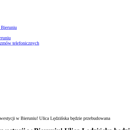
 Bieruniu
eruniu
ozmów telefonicznych
j inwestycji w Bieruniu! Ulica Lędzińska będzie przebudowana