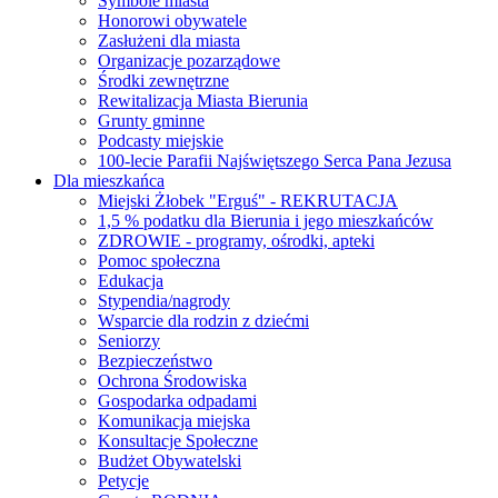
Symbole miasta
Honorowi obywatele
Zasłużeni dla miasta
Organizacje pozarządowe
Środki zewnętrzne
Rewitalizacja Miasta Bierunia
Grunty gminne
Podcasty miejskie
100-lecie Parafii Najświętszego Serca Pana Jezusa
Dla mieszkańca
Miejski Żłobek "Erguś" - REKRUTACJA
1,5 % podatku dla Bierunia i jego mieszkańców
ZDROWIE - programy, ośrodki, apteki
Pomoc społeczna
Edukacja
Stypendia/nagrody
Wsparcie dla rodzin z dziećmi
Seniorzy
Bezpieczeństwo
Ochrona Środowiska
Gospodarka odpadami
Komunikacja miejska
Konsultacje Społeczne
Budżet Obywatelski
Petycje