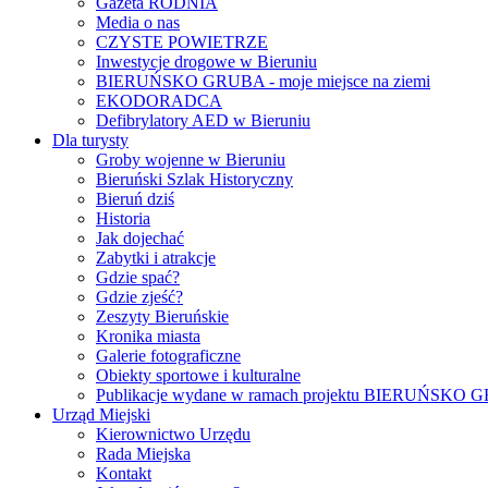
Gazeta RODNIA
Media o nas
CZYSTE POWIETRZE
Inwestycje drogowe w Bieruniu
BIERUŃSKO GRUBA - moje miejsce na ziemi
EKODORADCA
Defibrylatory AED w Bieruniu
Dla turysty
Groby wojenne w Bieruniu
Bieruński Szlak Historyczny
Bieruń dziś
Historia
Jak dojechać
Zabytki i atrakcje
Gdzie spać?
Gdzie zjeść?
Zeszyty Bieruńskie
Kronika miasta
Galerie fotograficzne
Obiekty sportowe i kulturalne
Publikacje wydane w ramach projektu BIERUŃSKO
Urząd Miejski
Kierownictwo Urzędu
Rada Miejska
Kontakt