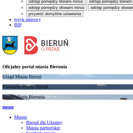
odstęp pomiędzy literami minus
odstęp pomiędzy literami
odstęp pomiędzy słowami minus
odstęp pomiędzy słowam
przywróć domyślne ustawienia
język migowy
BIP
Oficjalny portal
miasta Bierunia
Urząd Miasta Bieruń
Panorama miasta Bieruń
Urząd Miasta Bierunia
menu
Miasto
Bieruń dla Ukrainy
Miasta partnerskie