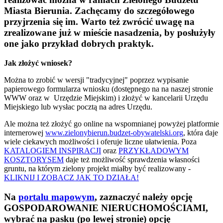
Miasta Bierunia. Zachęcamy do szczegółowego
przyjrzenia się im. Warto też zwrócić uwagę na
zrealizowane już w mieście nasadzenia, by posłużyły
one jako przykład dobrych praktyk.
Jak złożyć wniosek?
Można to zrobić w wersji "tradycyjnej" poprzez wypisanie
papierowego formularza wniosku (dostępnego na na naszej stronie
WWW oraz w Urzędzie Miejskim) i złożyć w kancelarii Urzędu
Miejskiego lub wysłac pocztą na adres Urzędu.
Ale można też złożyć go online na wspomnianej powyżej platformie
internerowej
www.zielonybierun.budzet-obywatelski.org
, która daje
wiele ciekawych możliwości i oferuje liczne ułatwienia. Poza
KATALOGIEM INSPIRACJI
oraz
PRZYKŁADOWYM
KOSZTORYSEM
daje też możliwość sprawdzenia własności
gruntu, na którym zielony projekt miałby być realizowany -
KLIKNIJ I ZOBACZ JAK TO DZIAŁA!
Na
portalu mapowym
, zaznaczyć należy opcję
GOSPODAROWANIE NIERUCHOMOŚCIAMI,
wybrać na pasku (po lewej stronie) opcję