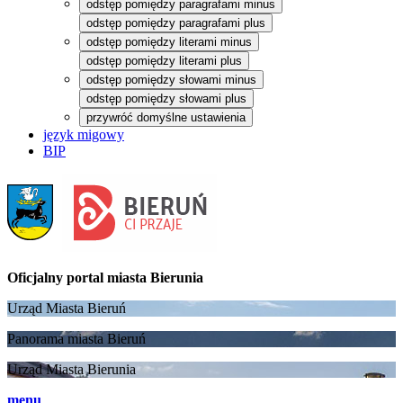
odstęp pomiędzy paragrafami minus
odstęp pomiędzy paragrafami plus
odstęp pomiędzy literami minus
odstęp pomiędzy literami plus
odstęp pomiędzy słowami minus
odstęp pomiędzy słowami plus
przywróć domyślne ustawienia
język migowy
BIP
Oficjalny portal
miasta Bierunia
Urząd Miasta Bieruń
Panorama miasta Bieruń
Urząd Miasta Bierunia
menu