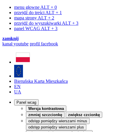
menu głowne
ALT + 0
przejdź do treści
ALT + 1
mapa strony
ALT + 2
przejdź do wyszukiwarki
ALT + 3
panel WCAG
ALT + 3
zamknij
kanał
youtube
profil
facebook
Bieruńska Karta Mieszkańca
EN
UA
Panel wcag
Wersja kontrastowa
zmniej szczcionkę
zwiększ czcionkę
odstęp pomiędzy wierszami minus
odstęp pomiędzy wierszami plus