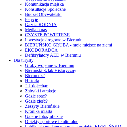
Komunikacja miejska
Konsultacje Społeczne
Budżet Obywatelski
Petycje
Gazeta RODNIA
Media o nas
CZYSTE POWIETRZE
Inwestycje drogowe w Bieruniu
BIERUŃSKO GRUBA - moje miejsce na ziemi
EKODORADCA
Defibrylatory AED w Bieruniu
Dla turysty
Groby wojenne w Bieruniu
Bieruński Szlak Historyczny
Bieruń dziś
Historia
Jak dojechać
Zabytki i atrakcje
Gdzie spać?
Gdzie zjeść?
Zeszyty Bieruńskie
Kronika miasta
Galerie fotograficzne
Obiekty sportowe i kulturalne
Publikacje wydane w ramach projektu BIERUŃSKO