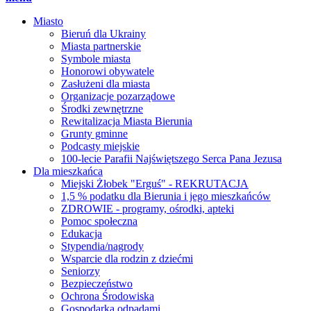
Miasto
Bieruń dla Ukrainy
Miasta partnerskie
Symbole miasta
Honorowi obywatele
Zasłużeni dla miasta
Organizacje pozarządowe
Środki zewnętrzne
Rewitalizacja Miasta Bierunia
Grunty gminne
Podcasty miejskie
100-lecie Parafii Najświętszego Serca Pana Jezusa
Dla mieszkańca
Miejski Żłobek "Erguś" - REKRUTACJA
1,5 % podatku dla Bierunia i jego mieszkańców
ZDROWIE - programy, ośrodki, apteki
Pomoc społeczna
Edukacja
Stypendia/nagrody
Wsparcie dla rodzin z dziećmi
Seniorzy
Bezpieczeństwo
Ochrona Środowiska
Gospodarka odpadami