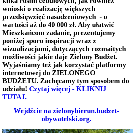
kilka roślin cebulowych, jak również
wnioski o realizację większych
przedsięwzięć nasadzeniowych - o
wartości aż do 40 000 zł. Aby ułatwić
Mieszkańcom zadanie, prezentujemy
poniżej sporo inspiracji wraz z
wizualizacjami, dotyczących rozmaitych
możliwości jakie daje Zielony Budżet.
Wyjaśniamy też jak korzystać platformy
internetowej do ZIELONEGO
BUDŻETU. Zachęcamy tym sposobem do
udziału!
Czytaj więcej - KLIKNIJ
TUTAJ.
Wejdźcie na zielonybierun.budzet-
obywatelski.org.