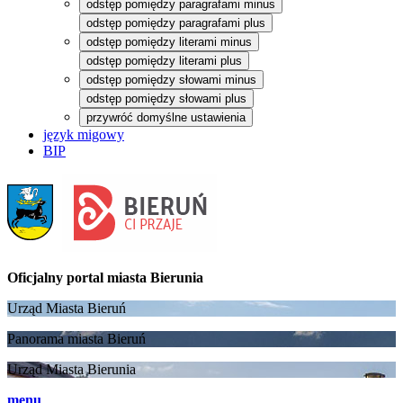
odstęp pomiędzy paragrafami minus
odstęp pomiędzy paragrafami plus
odstęp pomiędzy literami minus
odstęp pomiędzy literami plus
odstęp pomiędzy słowami minus
odstęp pomiędzy słowami plus
przywróć domyślne ustawienia
język migowy
BIP
Oficjalny portal
miasta Bierunia
Urząd Miasta Bieruń
Panorama miasta Bieruń
Urząd Miasta Bierunia
menu