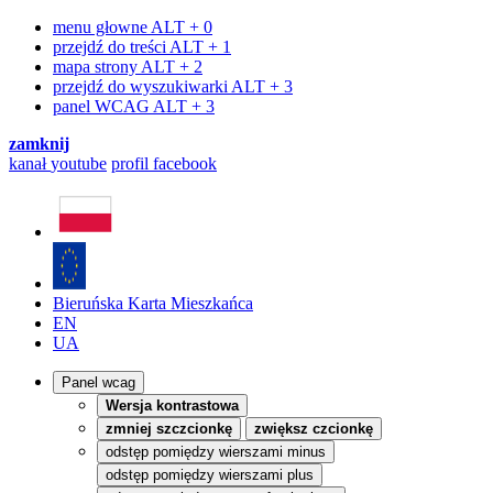
menu głowne
ALT + 0
przejdź do treści
ALT + 1
mapa strony
ALT + 2
przejdź do wyszukiwarki
ALT + 3
panel WCAG
ALT + 3
zamknij
kanał
youtube
profil
facebook
Bieruńska Karta Mieszkańca
EN
UA
Panel wcag
Wersja kontrastowa
zmniej szczcionkę
zwiększ czcionkę
odstęp pomiędzy wierszami minus
odstęp pomiędzy wierszami plus