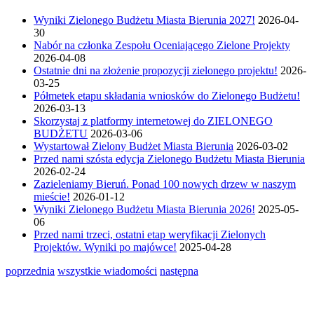
Wyniki Zielonego Budżetu Miasta Bierunia 2027!
2026-04-
30
Nabór na członka Zespołu Oceniającego Zielone Projekty
2026-04-08
Ostatnie dni na złożenie propozycji zielonego projektu!
2026-
03-25
Półmetek etapu składania wniosków do Zielonego Budżetu!
2026-03-13
Skorzystaj z platformy internetowej do ZIELONEGO
BUDŻETU
2026-03-06
Wystartował Zielony Budżet Miasta Bierunia
2026-03-02
Przed nami szósta edycja Zielonego Budżetu Miasta Bierunia
2026-02-24
Zazieleniamy Bieruń. Ponad 100 nowych drzew w naszym
mieście!
2026-01-12
Wyniki Zielonego Budżetu Miasta Bierunia 2026!
2025-05-
06
Przed nami trzeci, ostatni etap weryfikacji Zielonych
Projektów. Wyniki po majówce!
2025-04-28
poprzednia
wszystkie wiadomości
następna