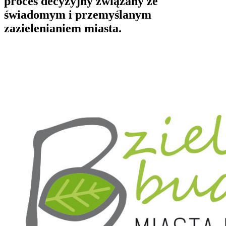
proces decyzyjny związany ze
świadomym i przemyślanym
zazielenianiem miasta.