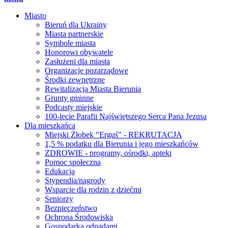
Miasto
Bieruń dla Ukrainy
Miasta partnerskie
Symbole miasta
Honorowi obywatele
Zasłużeni dla miasta
Organizacje pozarządowe
Środki zewnętrzne
Rewitalizacja Miasta Bierunia
Grunty gminne
Podcasty miejskie
100-lecie Parafii Najświętszego Serca Pana Jezusa
Dla mieszkańca
Miejski Żłobek "Erguś" - REKRUTACJA
1,5 % podatku dla Bierunia i jego mieszkańców
ZDROWIE - programy, ośrodki, apteki
Pomoc społeczna
Edukacja
Stypendia/nagrody
Wsparcie dla rodzin z dziećmi
Seniorzy
Bezpieczeństwo
Ochrona Środowiska
Gospodarka odpadami