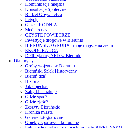
Komunikacja miejska
Konsultacje Społeczne
Budżet Obywatelski
Petycje
Gazeta RODNIA
Media o nas
CZYSTE POWIETRZE
Inwestycje drogowe w Bieruniu
BIERUŃSKO GRUBA - moje miejsce na ziemi
EKODORADCA
Defibrylatory AED w Bieruniu
Dla turysty
Groby wojenne w Bieruniu
Bieruński Szlak Historyczny
Bieruń dziś
Historia
Jak dojechać
Zabytki i atrakcje
Gdzie spać?
Gdzie zjeść?
Zeszyty Bieruńskie
Kronika miasta
Galerie fotograficzne
Obiekty sportowe i kulturalne
Publikacje wydane w ramach projektu BIERUŃSKO