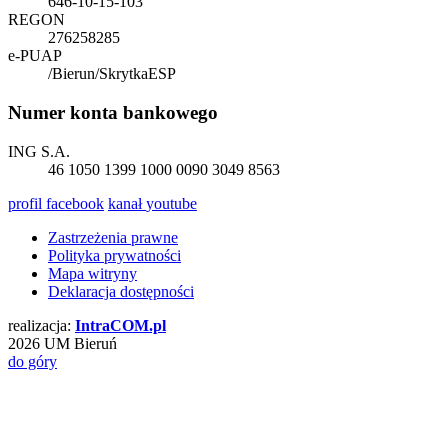
646-10-15-103
REGON
276258285
e-PUAP
/Bierun/SkrytkaESP
Numer konta bankowego
ING S.A.
46 1050 1399 1000 0090 3049 8563
profil
facebook
kanał
youtube
Zastrzeżenia prawne
Polityka prywatności
Mapa witryny
Deklaracja dostępności
realizacja:
Intra
COM
.pl
2026 UM Bieruń
do góry