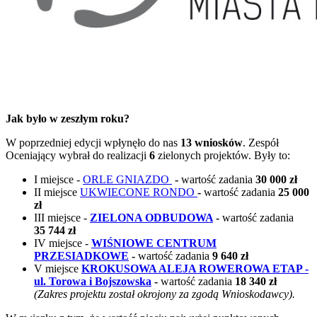
Jak było w zeszłym roku?
W poprzedniej edycji wpłynęło do nas
13 wniosków
. Zespół
Oceniający wybrał do realizacji
6
zielonych projektów. Były to:
I miejsce -
ORLE GNIAZDO
-
wartość zadania
30 000 zł
II miejsce
UKWIECONE RONDO
-
wartość zadania
25 000
zł
III miejsce -
ZIELONA ODBUDOWA
-
wartość zadania
35 744 zł
IV miejsce -
WIŚNIOWE CENTRUM
PRZESIADKOWE
-
wartość zadania
9 640 zł
V miejsce
KROKUSOWA ALEJA ROWEROWA ETAP -
ul. Torowa i Bojszowska
-
wartość zadania
18 340 zł
(Zakres projektu został okrojony za zgodą Wnioskodawcy).