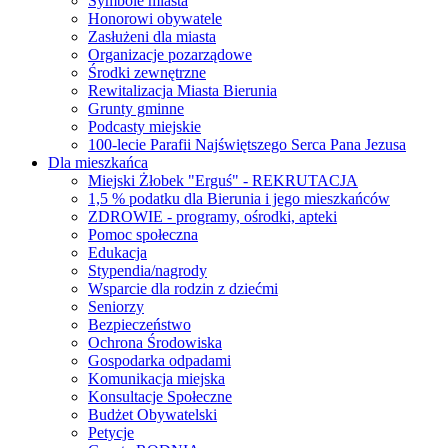
Symbole miasta
Honorowi obywatele
Zasłużeni dla miasta
Organizacje pozarządowe
Środki zewnętrzne
Rewitalizacja Miasta Bierunia
Grunty gminne
Podcasty miejskie
100-lecie Parafii Najświętszego Serca Pana Jezusa
Dla mieszkańca
Miejski Żłobek "Erguś" - REKRUTACJA
1,5 % podatku dla Bierunia i jego mieszkańców
ZDROWIE - programy, ośrodki, apteki
Pomoc społeczna
Edukacja
Stypendia/nagrody
Wsparcie dla rodzin z dziećmi
Seniorzy
Bezpieczeństwo
Ochrona Środowiska
Gospodarka odpadami
Komunikacja miejska
Konsultacje Społeczne
Budżet Obywatelski
Petycje