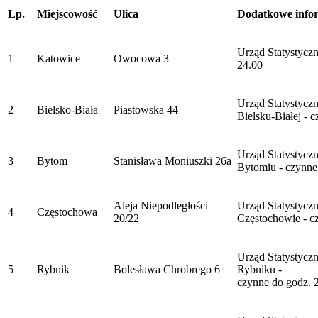
Lp.
Miejscowość
Ulica
Dodatkowe info
Urząd Statystycz
1
Katowice
Owocowa 3
24.00
Urząd Statystycz
2
Bielsko-Biała
Piastowska 44
Bielsku-Białej - 
Urząd Statystycz
3
Bytom
Stanisława Moniuszki 26a
Bytomiu - czynne
Aleja Niepodległości
Urząd Statystycz
4
Częstochowa
20/22
Częstochowie - c
Urząd Statystycz
5
Rybnik
Bolesława Chrobrego 6
Rybniku -
czynne do godz. 