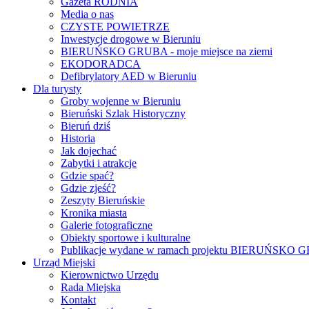
Gazeta RODNIA
Media o nas
CZYSTE POWIETRZE
Inwestycje drogowe w Bieruniu
BIERUŃSKO GRUBA - moje miejsce na ziemi
EKODORADCA
Defibrylatory AED w Bieruniu
Dla turysty
Groby wojenne w Bieruniu
Bieruński Szlak Historyczny
Bieruń dziś
Historia
Jak dojechać
Zabytki i atrakcje
Gdzie spać?
Gdzie zjeść?
Zeszyty Bieruńskie
Kronika miasta
Galerie fotograficzne
Obiekty sportowe i kulturalne
Publikacje wydane w ramach projektu BIERUŃSKO
Urząd Miejski
Kierownictwo Urzędu
Rada Miejska
Kontakt