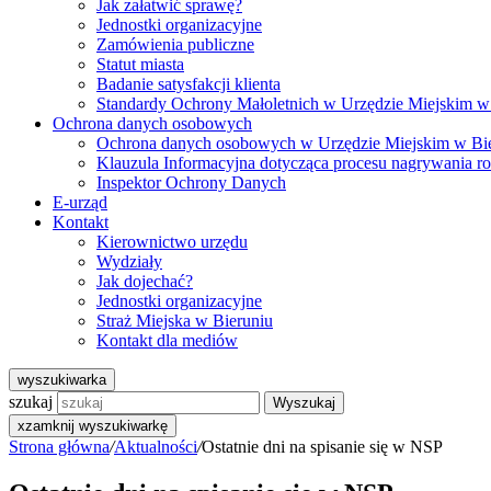
Jak załatwić sprawę?
Jednostki organizacyjne
Zamówienia publiczne
Statut miasta
Badanie satysfakcji klienta
Standardy Ochrony Małoletnich w Urzędzie Miejskim w
Ochrona danych osobowych
Ochrona danych osobowych w Urzędzie Miejskim w Bi
Klauzula Informacyjna dotycząca procesu nagrywania r
Inspektor Ochrony Danych
E-urząd
Kontakt
Kierownictwo urzędu
Wydziały
Jak dojechać?
Jednostki organizacyjne
Straż Miejska w Bieruniu
Kontakt dla mediów
wyszukiwarka
szukaj
Wyszukaj
x
zamknij wyszukiwarkę
Strona główna
/
Aktualności
/
Ostatnie dni na spisanie się w NSP