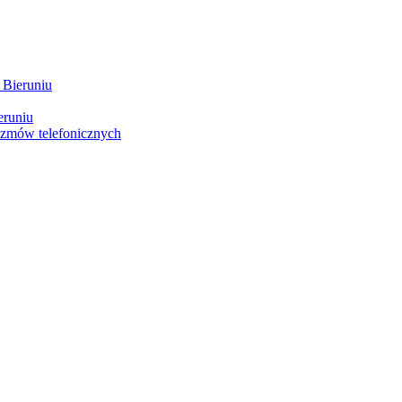
 Bieruniu
eruniu
ozmów telefonicznych