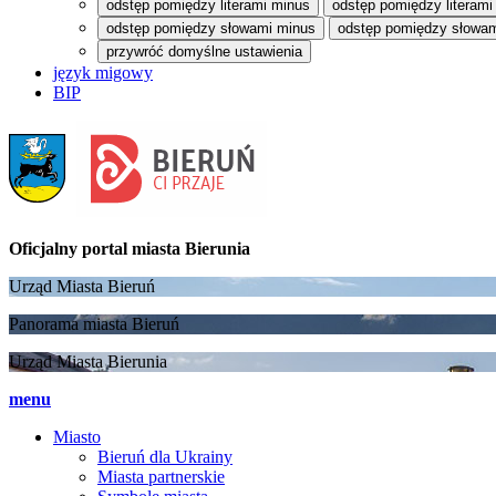
odstęp pomiędzy literami minus
odstęp pomiędzy literami
odstęp pomiędzy słowami minus
odstęp pomiędzy słowam
przywróć domyślne ustawienia
język migowy
BIP
Oficjalny portal
miasta Bierunia
Urząd Miasta Bieruń
Panorama miasta Bieruń
Urząd Miasta Bierunia
menu
Miasto
Bieruń dla Ukrainy
Miasta partnerskie