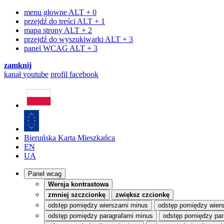
menu głowne
ALT + 0
przejdź do treści
ALT + 1
mapa strony
ALT + 2
przejdź do wyszukiwarki
ALT + 3
panel WCAG
ALT + 3
zamknij
kanał
youtube
profil
facebook
Bieruńska Karta Mieszkańca
EN
UA
Panel wcag
Wersja kontrastowa
zmniej szczcionkę
zwiększ czcionkę
odstęp pomiędzy wierszami minus
odstęp pomiędzy wier
odstęp pomiędzy paragrafami minus
odstęp pomiędzy par