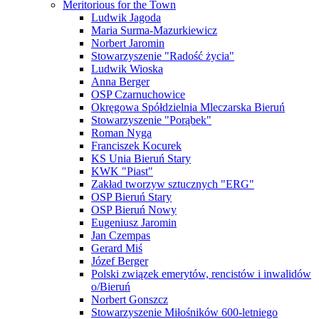
Meritorious for the Town
Ludwik Jagoda
Maria Surma-Mazurkiewicz
Norbert Jaromin
Stowarzyszenie "Radość życia"
Ludwik Wioska
Anna Berger
OSP Czarnuchowice
Okręgowa Spółdzielnia Mleczarska Bieruń
Stowarzyszenie "Porąbek"
Roman Nyga
Franciszek Kocurek
KS Unia Bieruń Stary
KWK "Piast"
Zakład tworzyw sztucznych "ERG"
OSP Bieruń Stary
OSP Bieruń Nowy
Eugeniusz Jaromin
Jan Czempas
Gerard Miś
Józef Berger
Polski związek emerytów, rencistów i inwalidów
o/Bieruń
Norbert Gonszcz
Stowarzyszenie Miłośników 600-letniego