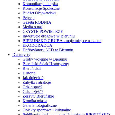
Komunikacja miejska
Konsultacje Społeczne
Budżet Obywatelski
Petycje
Gazeta RODNIA
Media o nas
CZYSTE POWIETRZE
Inwestycje drogowe w Bieruniu
BIERUŃSKO GRUBA - moje miejsce na ziemi
EKODORADCA
Defibrylatory AED w Bieruniu
Dla turysty
Groby wojenne w Bieruniu
Bieruński Szlak Historyczny
Bieruń dziś
Historia
Jak dojechać
Zabytki i atrakcje
Gdzie spać?
Gdzie zjeść?
Zeszyty Bieruńskie
Kronika miasta
Galerie fotograficzne
Obiekty sportowe i kulturalne
Publikacje wydane w ramach projektu BIERUŃSKO