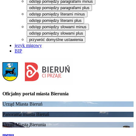
odstęp pomiędzy paragrafami minus
odstęp pomiędzy paragrafami plus
odstęp pomiędzy literami minus
odstęp pomiędzy literami plus
odstęp pomiędzy słowami minus
odstęp pomiędzy słowami plus
przywróć domyślne ustawienia
język migowy
BIP
Oficjalny portal
miasta Bierunia
Urząd Miasta Bieruń
Panorama miasta Bieruń
Urząd Miasta Bierunia
menu