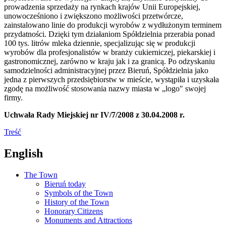
prowadzenia sprzedaży na rynkach krajów Unii Europejskiej,
unowocześniono i zwiększono możliwości przetwórcze,
zainstalowano linie do produkcji wyrobów z wydłużonym terminem
przydatności. Dzięki tym działaniom Spółdzielnia przerabia ponad
100 tys. litrów mleka dziennie, specjalizując się w produkcji
wyrobów dla profesjonalistów w branży cukierniczej, piekarskiej i
gastronomicznej, zarówno w kraju jak i za granicą. Po odzyskaniu
samodzielności administracyjnej przez Bieruń, Spółdzielnia jako
jedna z pierwszych przedsiębiorstw w mieście, wystąpiła i uzyskała
zgodę na możliwość stosowania nazwy miasta w „logo" swojej
firmy.
Uchwała Rady Miejskiej nr IV/7/2008 z 30.04.2008 r.
Treść
English
The Town
Bieruń today
Symbols of the Town
History of the Town
Honorary Citizens
Monuments and Attractions