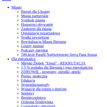
Miasto
Bieruń dla Ukrainy
Miasta partnerskie
Symbole miasta
Honorowi obywatele
Zasłużeni dla miasta
Organizacje pozarządowe
Środki zewnętrzne
Rewitalizacja Miasta Bierunia
Grunty gminne
Podcasty miejskie
100-lecie Parafii Najświętszego Serca Pana Jezusa
Dla mieszkańca
Miejski Żłobek "Erguś" - REKRUTACJA
1,5 % podatku dla Bierunia i jego mieszkańców
ZDROWIE - programy, ośrodki, apteki
Pomoc społeczna
Edukacja
Stypendia/nagrody
Wsparcie dla rodzin z dziećmi
Seniorzy
Bezpieczeństwo
Ochrona Środowiska
Gospodarka odpadami