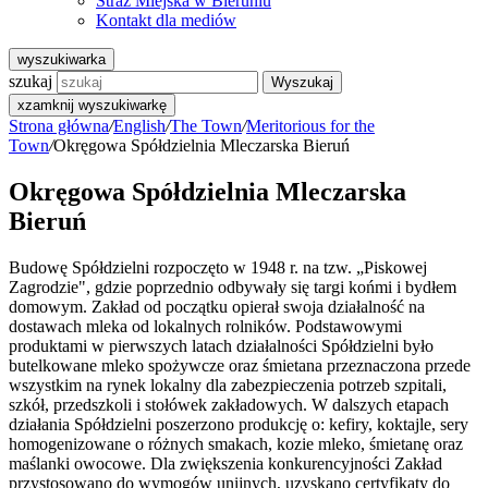
Straż Miejska w Bieruniu
Kontakt dla mediów
wyszukiwarka
szukaj
Wyszukaj
x
zamknij wyszukiwarkę
Strona główna
/
English
/
The Town
/
Meritorious for the
Town
/
Okręgowa Spółdzielnia Mleczarska Bieruń
Okręgowa Spółdzielnia Mleczarska
Bieruń
Budowę Spółdzielni rozpoczęto w 1948 r. na tzw. „Piskowej
Zagrodzie", gdzie poprzednio odbywały się targi końmi i bydłem
domowym. Zakład od początku opierał swoja działalność na
dostawach mleka od lokalnych rolników. Podstawowymi
produktami w pierwszych latach działalności Spółdzielni było
butelkowane mleko spożywcze oraz śmietana przeznaczona przede
wszystkim na rynek lokalny dla zabezpieczenia potrzeb szpitali,
szkół, przedszkoli i stołówek zakładowych. W dalszych etapach
działania Spółdzielni poszerzono produkcję o: kefiry, koktajle, sery
homogenizowane o różnych smakach, kozie mleko, śmietanę oraz
maślanki owocowe. Dla zwiększenia konkurencyjności Zakład
przystosowano do wymogów unijnych, uzyskano certyfikaty do