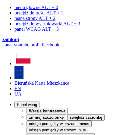
menu głowne
ALT + 0
przejdź do treści
ALT + 1
mapa strony
ALT + 2
przejdź do wyszukiwarki
ALT + 3
panel WCAG
ALT + 3
zamknij
kanał
youtube
profil
facebook
Bieruńska Karta Mieszkańca
EN
UA
Panel wcag
Wersja kontrastowa
zmniej szczcionkę
zwiększ czcionkę
odstęp pomiędzy wierszami minus
odstęp pomiędzy wierszami plus