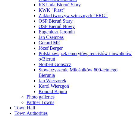
KS Unia Bieruń Stary
KWK "Piast"
Zakład tworzyw sztucznych "ERG"
OSP Bieruń Stary
OSP Bieruń Nowy
Eugeniusz Jaromin
Jan Czempas
Gerard Miś
Józef Berger
Polski związek emerytów, rencistów i inwalidów
o/Bieruń
Norbert Gonszcz
Stowarzyszenie Miłośników 600-letniego
Bierunia
Jan Wieczorek
Karol Wierzgoń
Konrad Bajura
Photo galleries
Partner Towns
Town Hall
Town Authorities