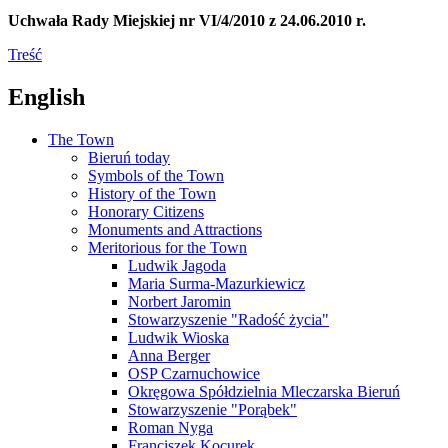
Uchwała Rady Miejskiej nr VI/4/2010 z 24.06.2010 r.
Treść
English
The Town
Bieruń today
Symbols of the Town
History of the Town
Honorary Citizens
Monuments and Attractions
Meritorious for the Town
Ludwik Jagoda
Maria Surma-Mazurkiewicz
Norbert Jaromin
Stowarzyszenie "Radość życia"
Ludwik Wioska
Anna Berger
OSP Czarnuchowice
Okręgowa Spółdzielnia Mleczarska Bieruń
Stowarzyszenie "Porąbek"
Roman Nyga
Franciszek Kocurek