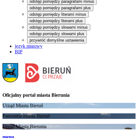
odstęp pomiędzy paragrafami minus
odstęp pomiędzy paragrafami plus
odstęp pomiędzy literami minus
odstęp pomiędzy literami plus
odstęp pomiędzy słowami minus
odstęp pomiędzy słowami plus
przywróć domyślne ustawienia
język migowy
BIP
Oficjalny portal
miasta Bierunia
Urząd Miasta Bieruń
Panorama miasta Bieruń
Urząd Miasta Bierunia
menu