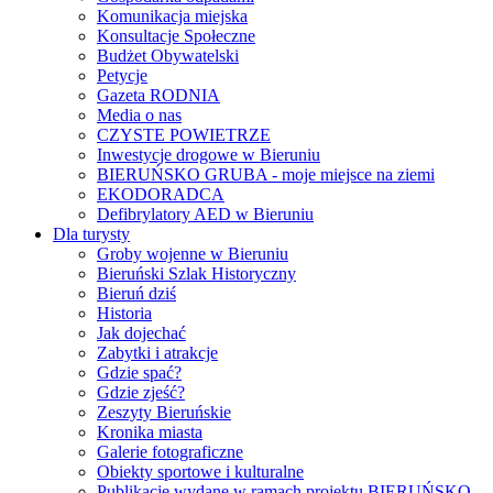
Komunikacja miejska
Konsultacje Społeczne
Budżet Obywatelski
Petycje
Gazeta RODNIA
Media o nas
CZYSTE POWIETRZE
Inwestycje drogowe w Bieruniu
BIERUŃSKO GRUBA - moje miejsce na ziemi
EKODORADCA
Defibrylatory AED w Bieruniu
Dla turysty
Groby wojenne w Bieruniu
Bieruński Szlak Historyczny
Bieruń dziś
Historia
Jak dojechać
Zabytki i atrakcje
Gdzie spać?
Gdzie zjeść?
Zeszyty Bieruńskie
Kronika miasta
Galerie fotograficzne
Obiekty sportowe i kulturalne
Publikacje wydane w ramach projektu BIERUŃSKO