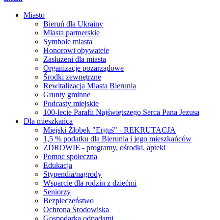
Miasto
Bieruń dla Ukrainy
Miasta partnerskie
Symbole miasta
Honorowi obywatele
Zasłużeni dla miasta
Organizacje pozarządowe
Środki zewnętrzne
Rewitalizacja Miasta Bierunia
Grunty gminne
Podcasty miejskie
100-lecie Parafii Najświętszego Serca Pana Jezusa
Dla mieszkańca
Miejski Żłobek "Erguś" - REKRUTACJA
1,5 % podatku dla Bierunia i jego mieszkańców
ZDROWIE - programy, ośrodki, apteki
Pomoc społeczna
Edukacja
Stypendia/nagrody
Wsparcie dla rodzin z dziećmi
Seniorzy
Bezpieczeństwo
Ochrona Środowiska
Gospodarka odpadami