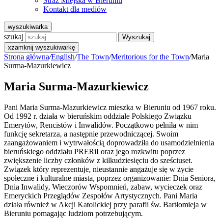
Straż Miejska w Bieruniu
Kontakt dla mediów
wyszukiwarka
szukaj
Wyszukaj
x
zamknij wyszukiwarkę
Strona główna
/
English
/
The Town
/
Meritorious for the Town
/
Maria
Surma-Mazurkiewicz
Maria Surma-Mazurkiewicz
Pani Maria Surma-Mazurkiewicz mieszka w Bieruniu od 1967 roku.
Od 1992 r. działa w bieruńskim oddziale Polskiego Związku
Emerytów, Rencistów i Inwalidów. Początkowo pełniła w nim
funkcję sekretarza, a następnie przewodniczącej. Swoim
zaangażowaniem i wytrwałością doprowadziła do usamodzielnienia
bieruńskiego oddziału PRERiI oraz jego rozkwitu poprzez
zwiększenie liczby członków z kilkudziesięciu do sześciuset.
Związek który reprezentuje, nieustannie angażuje się w życie
społeczne i kulturalne miasta, poprzez organizowanie: Dnia Seniora,
Dnia Inwalidy, Wieczorów Wspomnień, zabaw, wycieczek oraz
Emeryckich Przeglądów Zespołów Artystycznych. Pani Maria
działa również w Akcji Katolickiej przy parafii św. Bartłomieja w
Bieruniu pomagając ludziom potrzebującym.