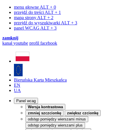
menu głowne
ALT + 0
przejdź do treści
ALT + 1
mapa strony
ALT + 2
przejdź do wyszukiwarki
ALT + 3
panel WCAG
ALT + 3
zamknij
kanał
youtube
profil
facebook
Bieruńska Karta Mieszkańca
EN
UA
Panel wcag
Wersja kontrastowa
zmniej szczcionkę
zwiększ czcionkę
odstęp pomiędzy wierszami minus
odstęp pomiędzy wierszami plus