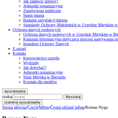
Jak załatwić sprawę?
Jednostki organizacyjne
Zamówienia publiczne
Statut miasta
Badanie satysfakcji klienta
Standardy Ochrony Małoletnich w Urzędzie Miejskim w
Ochrona danych osobowych
Ochrona danych osobowych w Urzędzie Miejskim w Bi
Klauzula Informacyjna dotycząca procesu nagrywania r
Inspektor Ochrony Danych
E-urząd
Kontakt
Kierownictwo urzędu
Wydziały
Jak dojechać?
Jednostki organizacyjne
Straż Miejska w Bieruniu
Kontakt dla mediów
wyszukiwarka
szukaj
Wyszukaj
x
zamknij wyszukiwarkę
Strona główna
/
Czech
/
Město
/
Čestní občané města
/
Roman Nyga