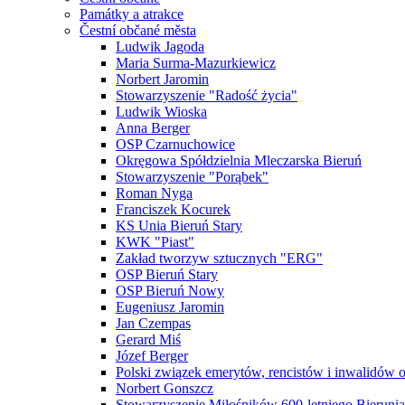
Památky a atrakce
Čestní občané města
Ludwik Jagoda
Maria Surma-Mazurkiewicz
Norbert Jaromin
Stowarzyszenie "Radość życia"
Ludwik Wioska
Anna Berger
OSP Czarnuchowice
Okręgowa Spółdzielnia Mleczarska Bieruń
Stowarzyszenie "Porąbek"
Roman Nyga
Franciszek Kocurek
KS Unia Bieruń Stary
KWK "Piast"
Zakład tworzyw sztucznych "ERG"
OSP Bieruń Stary
OSP Bieruń Nowy
Eugeniusz Jaromin
Jan Czempas
Gerard Miś
Józef Berger
Polski związek emerytów, rencistów i inwalidów 
Norbert Gonszcz
Stowarzyszenie Miłośników 600-letniego Bierunia