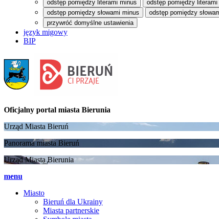
odstęp pomiędzy literami minus
odstęp pomiędzy literami
odstęp pomiędzy słowami minus
odstęp pomiędzy słowam
przywróć domyślne ustawienia
język migowy
BIP
Oficjalny portal
miasta Bierunia
Urząd Miasta Bieruń
Panorama miasta Bieruń
Urząd Miasta Bierunia
menu
Miasto
Bieruń dla Ukrainy
Miasta partnerskie