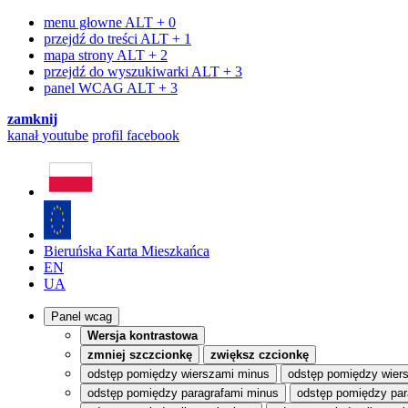
menu głowne
ALT + 0
przejdź do treści
ALT + 1
mapa strony
ALT + 2
przejdź do wyszukiwarki
ALT + 3
panel WCAG
ALT + 3
zamknij
kanał
youtube
profil
facebook
Bieruńska Karta Mieszkańca
EN
UA
Panel wcag
Wersja kontrastowa
zmniej szczcionkę
zwiększ czcionkę
odstęp pomiędzy wierszami minus
odstęp pomiędzy wier
odstęp pomiędzy paragrafami minus
odstęp pomiędzy par