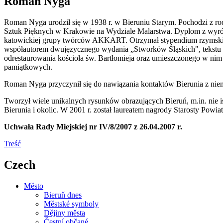
Roman Nyga
Roman Nyga urodził się w 1938 r. w Bieruniu Starym. Pochodzi z rod
Sztuk Pięknych w Krakowie na Wydziale Malarstwa. Dyplom z wyróżni
katowickiej grupy twórców AKKART. Otrzymał stypendium rzymskiej
współautorem dwujęzycznego wydania „Stworków Śląskich", tekstu „Z
odrestaurowania kościoła św. Bartłomieja oraz umieszczonego w nim 
pamiątkowych.
Roman Nyga przyczynił się do nawiązania kontaktów Bierunia z nie
Tworzył wiele unikalnych rysunków obrazujących Bieruń, m.in. nie i
Bierunia i okolic. W 2001 r. został laureatem nagrody Starosty Po
Uchwała Rady Miejskiej nr IV/8/2007 z 26.04.2007 r.
Treść
Czech
Město
Bieruň dnes
Městské symboly
Dějiny města
Čestní občané