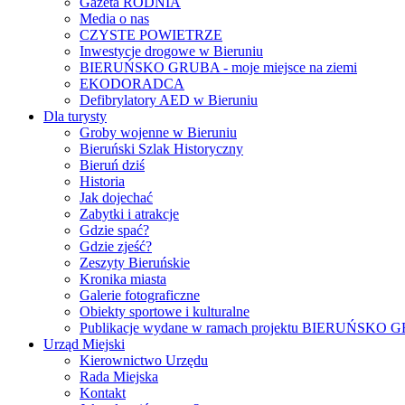
Gazeta RODNIA
Media o nas
CZYSTE POWIETRZE
Inwestycje drogowe w Bieruniu
BIERUŃSKO GRUBA - moje miejsce na ziemi
EKODORADCA
Defibrylatory AED w Bieruniu
Dla turysty
Groby wojenne w Bieruniu
Bieruński Szlak Historyczny
Bieruń dziś
Historia
Jak dojechać
Zabytki i atrakcje
Gdzie spać?
Gdzie zjeść?
Zeszyty Bieruńskie
Kronika miasta
Galerie fotograficzne
Obiekty sportowe i kulturalne
Publikacje wydane w ramach projektu BIERUŃSKO
Urząd Miejski
Kierownictwo Urzędu
Rada Miejska
Kontakt