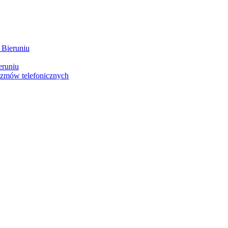
 Bieruniu
eruniu
ozmów telefonicznych