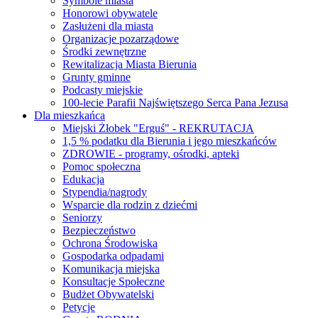
Symbole miasta
Honorowi obywatele
Zasłużeni dla miasta
Organizacje pozarządowe
Środki zewnętrzne
Rewitalizacja Miasta Bierunia
Grunty gminne
Podcasty miejskie
100-lecie Parafii Najświętszego Serca Pana Jezusa
Dla mieszkańca
Miejski Żłobek "Erguś" - REKRUTACJA
1,5 % podatku dla Bierunia i jego mieszkańców
ZDROWIE - programy, ośrodki, apteki
Pomoc społeczna
Edukacja
Stypendia/nagrody
Wsparcie dla rodzin z dziećmi
Seniorzy
Bezpieczeństwo
Ochrona Środowiska
Gospodarka odpadami
Komunikacja miejska
Konsultacje Społeczne
Budżet Obywatelski
Petycje