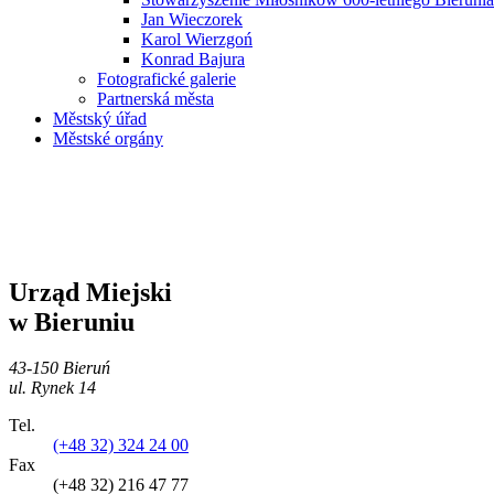
Jan Wieczorek
Karol Wierzgoń
Konrad Bajura
Fotografické galerie
Partnerská města
Městský úřad
Městské orgány
Urząd Miejski
w Bieruniu
43-150 Bieruń
ul. Rynek 14
Tel.
(+48 32) 324 24 00
Fax
(+48 32) 216 47 77