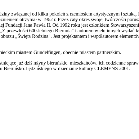
ziny związanej od kilku pokoleń z rzemiosłem artystycznym i sztuką.
eniem otrzymał w 1962 r. Przez cały okres swojej twórczości porusza
 Fundacji Jana Pawła II. Od 1992 roku jest członkiem Stowarzyszen
 przeszłości 600-letniego Bierunia" i autorem wielu innych wydań ks
obrazu „Święta Rodzina". Jest projektantem i współautorem elementów
mieckim miastem Gundelfingen, obecnie miastem partnerskim.
stniejące już dziś młyny bieruńskie, mieszkańców, ich codzienne spra
wiatu Bieruńsko-Lędzińskiego w dziedzinie kultury CLEMENS 2001.