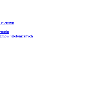
 Bieruniu
eruniu
ozmów telefonicznych