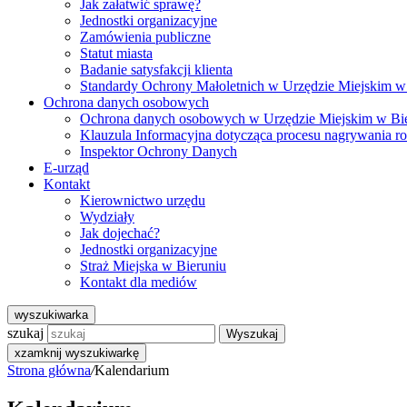
Jak załatwić sprawę?
Jednostki organizacyjne
Zamówienia publiczne
Statut miasta
Badanie satysfakcji klienta
Standardy Ochrony Małoletnich w Urzędzie Miejskim w
Ochrona danych osobowych
Ochrona danych osobowych w Urzędzie Miejskim w Bi
Klauzula Informacyjna dotycząca procesu nagrywania r
Inspektor Ochrony Danych
E-urząd
Kontakt
Kierownictwo urzędu
Wydziały
Jak dojechać?
Jednostki organizacyjne
Straż Miejska w Bieruniu
Kontakt dla mediów
wyszukiwarka
szukaj
Wyszukaj
x
zamknij wyszukiwarkę
Strona główna
/
Kalendarium