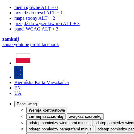
menu głowne
ALT + 0
przejdź do treści
ALT + 1
mapa strony
ALT + 2
przejdź do wyszukiwarki
ALT + 3
panel WCAG
ALT + 3
zamknij
kanał
youtube
profil
facebook
Bieruńska Karta Mieszkańca
EN
UA
Panel wcag
Wersja kontrastowa
zmniej szczcionkę
zwiększ czcionkę
odstęp pomiędzy wierszami minus
odstęp pomiędzy wier
odstęp pomiędzy paragrafami minus
odstęp pomiędzy par