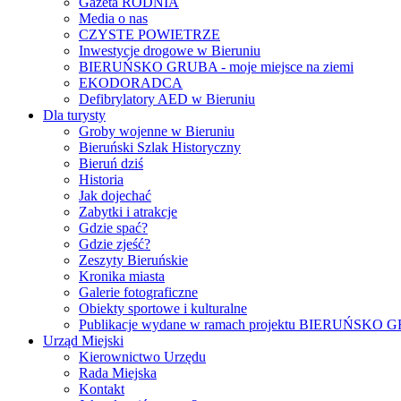
Gazeta RODNIA
Media o nas
CZYSTE POWIETRZE
Inwestycje drogowe w Bieruniu
BIERUŃSKO GRUBA - moje miejsce na ziemi
EKODORADCA
Defibrylatory AED w Bieruniu
Dla turysty
Groby wojenne w Bieruniu
Bieruński Szlak Historyczny
Bieruń dziś
Historia
Jak dojechać
Zabytki i atrakcje
Gdzie spać?
Gdzie zjeść?
Zeszyty Bieruńskie
Kronika miasta
Galerie fotograficzne
Obiekty sportowe i kulturalne
Publikacje wydane w ramach projektu BIERUŃSKO
Urząd Miejski
Kierownictwo Urzędu
Rada Miejska
Kontakt