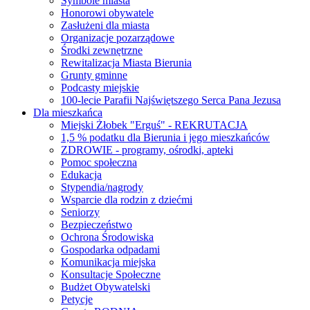
Symbole miasta
Honorowi obywatele
Zasłużeni dla miasta
Organizacje pozarządowe
Środki zewnętrzne
Rewitalizacja Miasta Bierunia
Grunty gminne
Podcasty miejskie
100-lecie Parafii Najświętszego Serca Pana Jezusa
Dla mieszkańca
Miejski Żłobek "Erguś" - REKRUTACJA
1,5 % podatku dla Bierunia i jego mieszkańców
ZDROWIE - programy, ośrodki, apteki
Pomoc społeczna
Edukacja
Stypendia/nagrody
Wsparcie dla rodzin z dziećmi
Seniorzy
Bezpieczeństwo
Ochrona Środowiska
Gospodarka odpadami
Komunikacja miejska
Konsultacje Społeczne
Budżet Obywatelski
Petycje