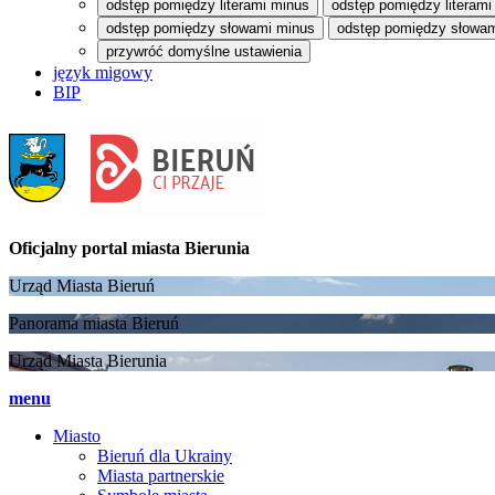
odstęp pomiędzy literami minus
odstęp pomiędzy literami
odstęp pomiędzy słowami minus
odstęp pomiędzy słowam
przywróć domyślne ustawienia
język migowy
BIP
Oficjalny portal
miasta Bierunia
Urząd Miasta Bieruń
Panorama miasta Bieruń
Urząd Miasta Bierunia
menu
Miasto
Bieruń dla Ukrainy
Miasta partnerskie