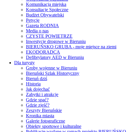
Komunikacja miejska
Konsultacje Społeczne
Budżet Obywatelski
Petycje
Gazeta RODNIA
Media o nas
CZYSTE POWIETRZE
Inwestycje drogowe w Bieruniu
BIERUŃSKO GRUBA - moje miejsce na ziemi
EKODORADCA
Defibrylatory AED w Bieruniu
Dla turysty
Groby wojenne w Bieruniu
Bieruński Szlak Historyczny
Bieruń dziś
Historia
Jak dojechać
Zabytki i atrakcje
Gdzie spać?
Gdzie zjeść?
Zeszyty Bieruńskie
Kronika miasta
Galerie fotograficzne
Obiekty sportowe i kulturalne
Publikacje wydane w ramach projektu BIERUŃSKO