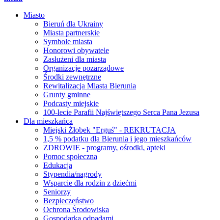
Miasto
Bieruń dla Ukrainy
Miasta partnerskie
Symbole miasta
Honorowi obywatele
Zasłużeni dla miasta
Organizacje pozarządowe
Środki zewnętrzne
Rewitalizacja Miasta Bierunia
Grunty gminne
Podcasty miejskie
100-lecie Parafii Najświętszego Serca Pana Jezusa
Dla mieszkańca
Miejski Żłobek "Erguś" - REKRUTACJA
1,5 % podatku dla Bierunia i jego mieszkańców
ZDROWIE - programy, ośrodki, apteki
Pomoc społeczna
Edukacja
Stypendia/nagrody
Wsparcie dla rodzin z dziećmi
Seniorzy
Bezpieczeństwo
Ochrona Środowiska
Gospodarka odpadami