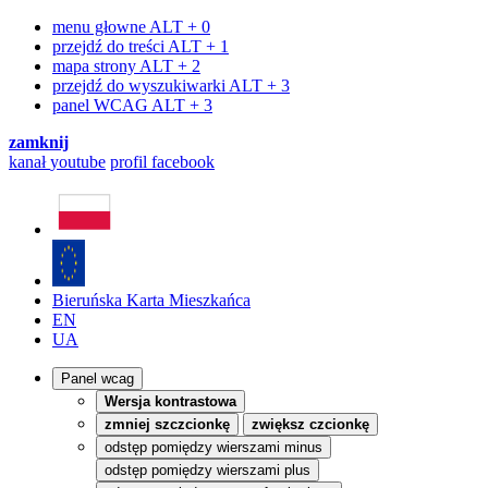
menu głowne
ALT + 0
przejdź do treści
ALT + 1
mapa strony
ALT + 2
przejdź do wyszukiwarki
ALT + 3
panel WCAG
ALT + 3
zamknij
kanał
youtube
profil
facebook
Bieruńska Karta Mieszkańca
EN
UA
Panel wcag
Wersja kontrastowa
zmniej szczcionkę
zwiększ czcionkę
odstęp pomiędzy wierszami minus
odstęp pomiędzy wierszami plus