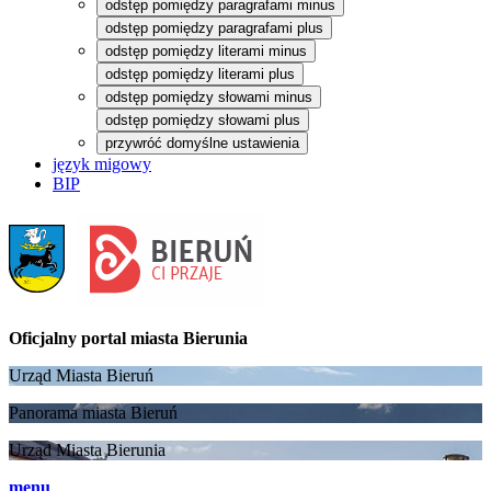
odstęp pomiędzy paragrafami minus
odstęp pomiędzy paragrafami plus
odstęp pomiędzy literami minus
odstęp pomiędzy literami plus
odstęp pomiędzy słowami minus
odstęp pomiędzy słowami plus
przywróć domyślne ustawienia
język migowy
BIP
Oficjalny portal
miasta Bierunia
Urząd Miasta Bieruń
Panorama miasta Bieruń
Urząd Miasta Bierunia
menu