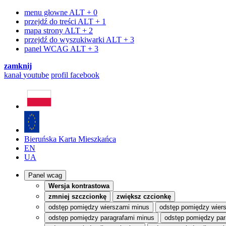
menu głowne
ALT + 0
przejdź do treści
ALT + 1
mapa strony
ALT + 2
przejdź do wyszukiwarki
ALT + 3
panel WCAG
ALT + 3
zamknij
kanał
youtube
profil
facebook
Bieruńska Karta Mieszkańca
EN
UA
Panel wcag
Wersja kontrastowa
zmniej szczcionkę
zwiększ czcionkę
odstęp pomiędzy wierszami minus
odstęp pomiędzy wier
odstęp pomiędzy paragrafami minus
odstęp pomiędzy par