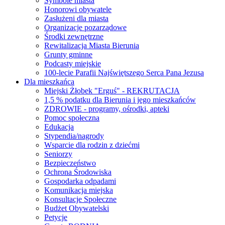
Symbole miasta
Honorowi obywatele
Zasłużeni dla miasta
Organizacje pozarządowe
Środki zewnętrzne
Rewitalizacja Miasta Bierunia
Grunty gminne
Podcasty miejskie
100-lecie Parafii Najświętszego Serca Pana Jezusa
Dla mieszkańca
Miejski Żłobek "Erguś" - REKRUTACJA
1,5 % podatku dla Bierunia i jego mieszkańców
ZDROWIE - programy, ośrodki, apteki
Pomoc społeczna
Edukacja
Stypendia/nagrody
Wsparcie dla rodzin z dziećmi
Seniorzy
Bezpieczeństwo
Ochrona Środowiska
Gospodarka odpadami
Komunikacja miejska
Konsultacje Społeczne
Budżet Obywatelski
Petycje