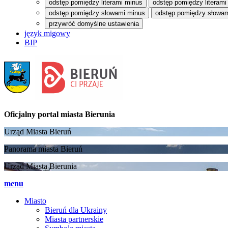
odstęp pomiędzy literami minus
odstęp pomiędzy literami
odstęp pomiędzy słowami minus
odstęp pomiędzy słowam
przywróć domyślne ustawienia
język migowy
BIP
Oficjalny portal
miasta Bierunia
Urząd Miasta Bieruń
Panorama miasta Bieruń
Urząd Miasta Bierunia
menu
Miasto
Bieruń dla Ukrainy
Miasta partnerskie