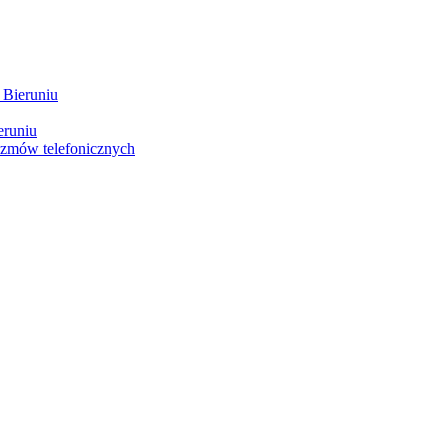
 Bieruniu
eruniu
ozmów telefonicznych