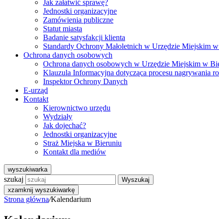
Jak załatwić sprawę?
Jednostki organizacyjne
Zamówienia publiczne
Statut miasta
Badanie satysfakcji klienta
Standardy Ochrony Małoletnich w Urzędzie Miejskim w
Ochrona danych osobowych
Ochrona danych osobowych w Urzędzie Miejskim w Bi
Klauzula Informacyjna dotycząca procesu nagrywania r
Inspektor Ochrony Danych
E-urząd
Kontakt
Kierownictwo urzędu
Wydziały
Jak dojechać?
Jednostki organizacyjne
Straż Miejska w Bieruniu
Kontakt dla mediów
wyszukiwarka
szukaj
Wyszukaj
x
zamknij wyszukiwarkę
Strona główna
/
Kalendarium