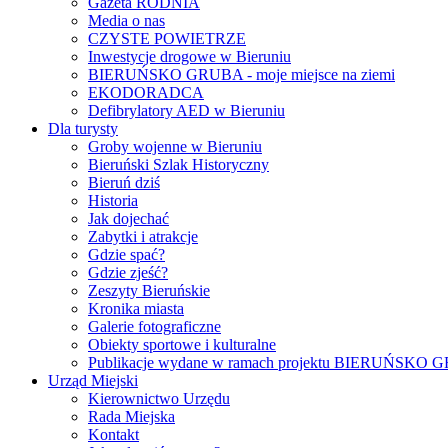
Gazeta RODNIA
Media o nas
CZYSTE POWIETRZE
Inwestycje drogowe w Bieruniu
BIERUŃSKO GRUBA - moje miejsce na ziemi
EKODORADCA
Defibrylatory AED w Bieruniu
Dla turysty
Groby wojenne w Bieruniu
Bieruński Szlak Historyczny
Bieruń dziś
Historia
Jak dojechać
Zabytki i atrakcje
Gdzie spać?
Gdzie zjeść?
Zeszyty Bieruńskie
Kronika miasta
Galerie fotograficzne
Obiekty sportowe i kulturalne
Publikacje wydane w ramach projektu BIERUŃSKO
Urząd Miejski
Kierownictwo Urzędu
Rada Miejska
Kontakt