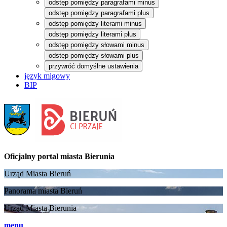
odstęp pomiędzy paragrafami minus
odstęp pomiędzy paragrafami plus
odstęp pomiędzy literami minus
odstęp pomiędzy literami plus
odstęp pomiędzy słowami minus
odstęp pomiędzy słowami plus
przywróć domyślne ustawienia
język migowy
BIP
Oficjalny portal
miasta Bierunia
Urząd Miasta Bieruń
Panorama miasta Bieruń
Urząd Miasta Bierunia
menu