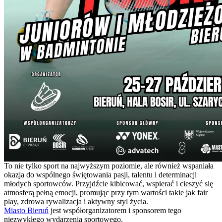
To nie tylko sport na najwyższym poziomie, ale również wspaniała
okazja do wspólnego świętowania pasji, talentu i determinacji
młodych sportowców. Przyjdźcie kibicować, wspierać i cieszyć się
atmosferą pełną emocji, promując przy tym wartości takie jak fair
play, zdrowa rywalizacja i aktywny styl życia.
Miasto Bieruń
jest współorganizatorem i sponsorem tego
niezwykłego wydarzenia sportowego.