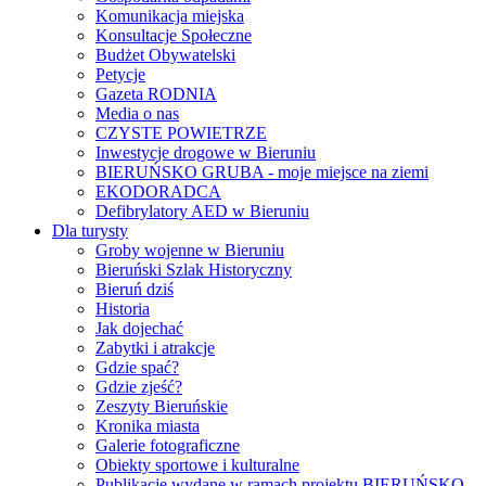
Komunikacja miejska
Konsultacje Społeczne
Budżet Obywatelski
Petycje
Gazeta RODNIA
Media o nas
CZYSTE POWIETRZE
Inwestycje drogowe w Bieruniu
BIERUŃSKO GRUBA - moje miejsce na ziemi
EKODORADCA
Defibrylatory AED w Bieruniu
Dla turysty
Groby wojenne w Bieruniu
Bieruński Szlak Historyczny
Bieruń dziś
Historia
Jak dojechać
Zabytki i atrakcje
Gdzie spać?
Gdzie zjeść?
Zeszyty Bieruńskie
Kronika miasta
Galerie fotograficzne
Obiekty sportowe i kulturalne
Publikacje wydane w ramach projektu BIERUŃSKO