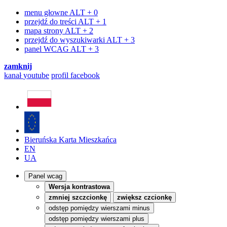
menu głowne
ALT + 0
przejdź do treści
ALT + 1
mapa strony
ALT + 2
przejdź do wyszukiwarki
ALT + 3
panel WCAG
ALT + 3
zamknij
kanał
youtube
profil
facebook
Bieruńska Karta Mieszkańca
EN
UA
Panel wcag
Wersja kontrastowa
zmniej szczcionkę
zwiększ czcionkę
odstęp pomiędzy wierszami minus
odstęp pomiędzy wierszami plus