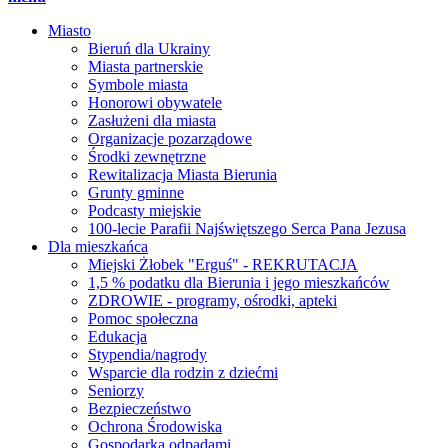
Miasto
Bieruń dla Ukrainy
Miasta partnerskie
Symbole miasta
Honorowi obywatele
Zasłużeni dla miasta
Organizacje pozarządowe
Środki zewnętrzne
Rewitalizacja Miasta Bierunia
Grunty gminne
Podcasty miejskie
100-lecie Parafii Najświętszego Serca Pana Jezusa
Dla mieszkańca
Miejski Żłobek "Erguś" - REKRUTACJA
1,5 % podatku dla Bierunia i jego mieszkańców
ZDROWIE - programy, ośrodki, apteki
Pomoc społeczna
Edukacja
Stypendia/nagrody
Wsparcie dla rodzin z dziećmi
Seniorzy
Bezpieczeństwo
Ochrona Środowiska
Gospodarka odpadami