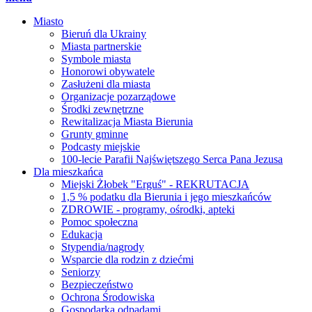
Miasto
Bieruń dla Ukrainy
Miasta partnerskie
Symbole miasta
Honorowi obywatele
Zasłużeni dla miasta
Organizacje pozarządowe
Środki zewnętrzne
Rewitalizacja Miasta Bierunia
Grunty gminne
Podcasty miejskie
100-lecie Parafii Najświętszego Serca Pana Jezusa
Dla mieszkańca
Miejski Żłobek "Erguś" - REKRUTACJA
1,5 % podatku dla Bierunia i jego mieszkańców
ZDROWIE - programy, ośrodki, apteki
Pomoc społeczna
Edukacja
Stypendia/nagrody
Wsparcie dla rodzin z dziećmi
Seniorzy
Bezpieczeństwo
Ochrona Środowiska
Gospodarka odpadami