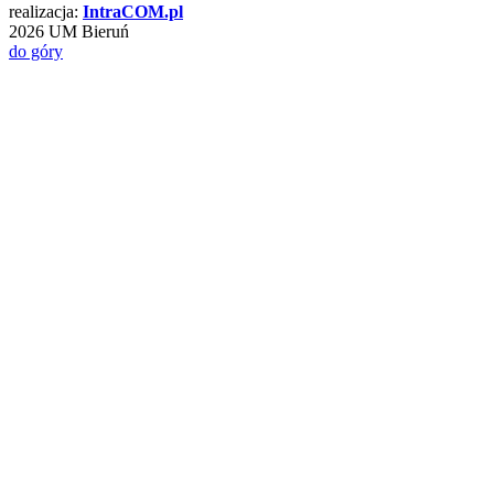
realizacja:
Intra
COM
.pl
2026 UM Bieruń
do góry