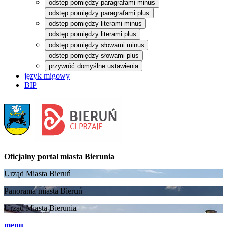
odstęp pomiędzy paragrafami minus
odstęp pomiędzy paragrafami plus
odstęp pomiędzy literami minus
odstęp pomiędzy literami plus
odstęp pomiędzy słowami minus
odstęp pomiędzy słowami plus
przywróć domyślne ustawienia
język migowy
BIP
Oficjalny portal
miasta Bierunia
Urząd Miasta Bieruń
Panorama miasta Bieruń
Urząd Miasta Bierunia
menu