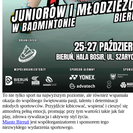
To nie tylko sport na najwyższym poziomie, ale również wspaniała
okazja do wspólnego świętowania pasji, talentu i determinacji
młodych sportowców. Przyjdźcie kibicować, wspierać i cieszyć się
atmosferą pełną emocji, promując przy tym wartości takie jak fair
play, zdrowa rywalizacja i aktywny styl życia.
Miasto Bieruń
jest współorganizatorem i sponsorem tego
niezwykłego wydarzenia sportowego.