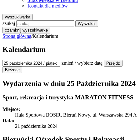
Straż Miejska w Bieruniu
Kontakt dla mediów
wyszukiwarka
szukaj
Wyszukaj
x
zamknij wyszukiwarkę
Strona główna
/
Kalendarium
Kalendarium
zmień / wybierz datę
Wydarzenia w dniu
25 Października 2024
Sport, rekreacja i turystyka
MARATON FITNESS
Miejsce:
Hala Sportowa BOSiR, Bieruń Nowy, ul. Warszawska 294 A
Data:
21 października 2024
Bieruński Ośrodek Sportu i Rekreacji