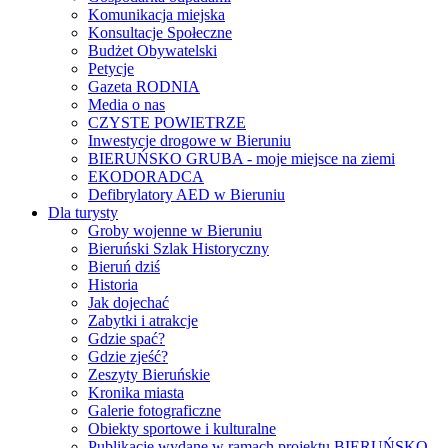
Komunikacja miejska
Konsultacje Społeczne
Budżet Obywatelski
Petycje
Gazeta RODNIA
Media o nas
CZYSTE POWIETRZE
Inwestycje drogowe w Bieruniu
BIERUŃSKO GRUBA - moje miejsce na ziemi
EKODORADCA
Defibrylatory AED w Bieruniu
Dla turysty
Groby wojenne w Bieruniu
Bieruński Szlak Historyczny
Bieruń dziś
Historia
Jak dojechać
Zabytki i atrakcje
Gdzie spać?
Gdzie zjeść?
Zeszyty Bieruńskie
Kronika miasta
Galerie fotograficzne
Obiekty sportowe i kulturalne
Publikacje wydane w ramach projektu BIERUŃSKO