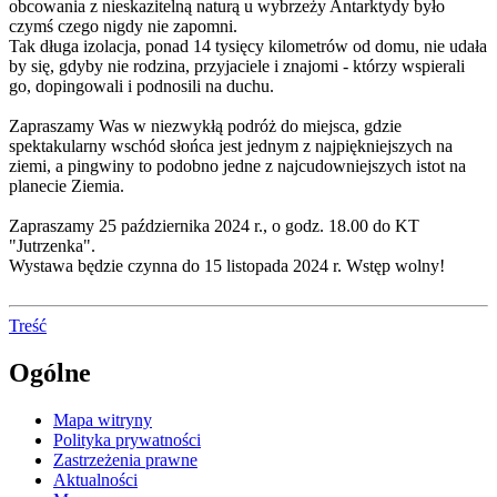
obcowania z nieskazitelną naturą u wybrzeży Antarktydy było
czymś czego nigdy nie zapomni.
Tak długa izolacja, ponad 14 tysięcy kilometrów od domu, nie udała
by się, gdyby nie rodzina, przyjaciele i znajomi - którzy wspierali
go, dopingowali i podnosili na duchu.
Zapraszamy Was w niezwykłą podróż do miejsca, gdzie
spektakularny wschód słońca jest jednym z najpiękniejszych na
ziemi, a pingwiny to podobno jedne z najcudowniejszych istot na
planecie Ziemia.
Zapraszamy 25 października 2024 r., o godz. 18.00 do KT
"Jutrzenka".
Wystawa będzie czynna do 15 listopada 2024 r. Wstęp wolny!
Treść
Ogólne
Mapa witryny
Polityka prywatności
Zastrzeżenia prawne
Aktualności