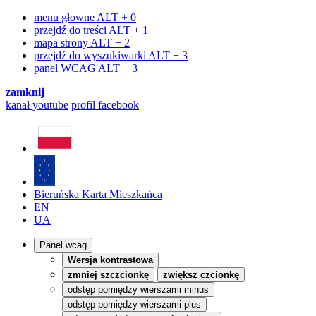
menu głowne
ALT + 0
przejdź do treści
ALT + 1
mapa strony
ALT + 2
przejdź do wyszukiwarki
ALT + 3
panel WCAG
ALT + 3
zamknij
kanał
youtube
profil
facebook
Bieruńska Karta Mieszkańca
EN
UA
Panel wcag
Wersja kontrastowa
zmniej szczcionkę
zwiększ czcionkę
odstęp pomiędzy wierszami minus
odstęp pomiędzy wierszami plus