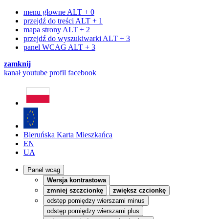
menu głowne
ALT + 0
przejdź do treści
ALT + 1
mapa strony
ALT + 2
przejdź do wyszukiwarki
ALT + 3
panel WCAG
ALT + 3
zamknij
kanał
youtube
profil
facebook
Bieruńska Karta Mieszkańca
EN
UA
Panel wcag
Wersja kontrastowa
zmniej szczcionkę
zwiększ czcionkę
odstęp pomiędzy wierszami minus
odstęp pomiędzy wierszami plus