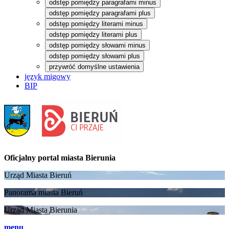
odstęp pomiędzy paragrafami minus
odstęp pomiędzy paragrafami plus
odstęp pomiędzy literami minus
odstęp pomiędzy literami plus
odstęp pomiędzy słowami minus
odstęp pomiędzy słowami plus
przywróć domyślne ustawienia
język migowy
BIP
Oficjalny portal
miasta Bierunia
Urząd Miasta Bieruń
Panorama miasta Bieruń
Urząd Miasta Bierunia
menu