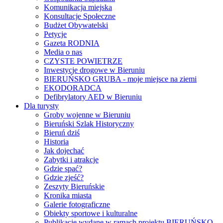
Komunikacja miejska
Konsultacje Społeczne
Budżet Obywatelski
Petycje
Gazeta RODNIA
Media o nas
CZYSTE POWIETRZE
Inwestycje drogowe w Bieruniu
BIERUŃSKO GRUBA - moje miejsce na ziemi
EKODORADCA
Defibrylatory AED w Bieruniu
Dla turysty
Groby wojenne w Bieruniu
Bieruński Szlak Historyczny
Bieruń dziś
Historia
Jak dojechać
Zabytki i atrakcje
Gdzie spać?
Gdzie zjeść?
Zeszyty Bieruńskie
Kronika miasta
Galerie fotograficzne
Obiekty sportowe i kulturalne
Publikacje wydane w ramach projektu BIERUŃSKO