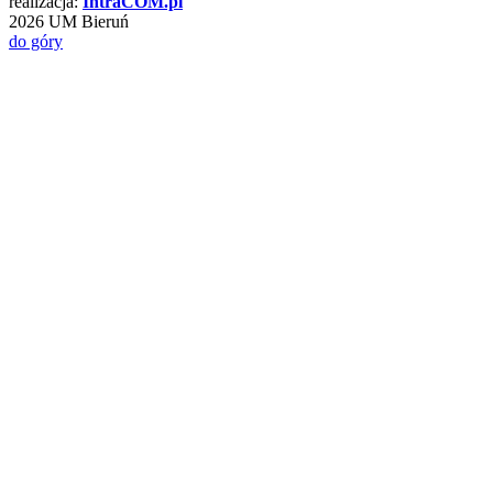
realizacja:
Intra
COM
.pl
2026 UM Bieruń
do góry