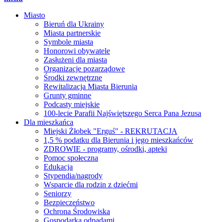
Miasto
Bieruń dla Ukrainy
Miasta partnerskie
Symbole miasta
Honorowi obywatele
Zasłużeni dla miasta
Organizacje pozarządowe
Środki zewnętrzne
Rewitalizacja Miasta Bierunia
Grunty gminne
Podcasty miejskie
100-lecie Parafii Najświętszego Serca Pana Jezusa
Dla mieszkańca
Miejski Żłobek "Erguś" - REKRUTACJA
1,5 % podatku dla Bierunia i jego mieszkańców
ZDROWIE - programy, ośrodki, apteki
Pomoc społeczna
Edukacja
Stypendia/nagrody
Wsparcie dla rodzin z dziećmi
Seniorzy
Bezpieczeństwo
Ochrona Środowiska
Gospodarka odpadami