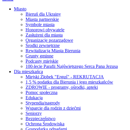
Miasto
Bieruń dla Ukrainy
Miasta partnerskie
Symbole miasta
Honorowi obywatele
Zasłużeni dla miasta
Organizacje pozarządowe
Środki zewnętrzne
Rewitalizacja Miasta Bierunia
Grunty gminne
Podcasty miejskie
100-lecie Parafii Najświętszego Serca Pana Jezusa
Dla mieszkańca
Miejski Żłobek "Erguś" - REKRUTACJA
1,5 % podatku dla Bierunia i jego mieszkańców
ZDROWIE - programy, ośrodki, apteki
Pomoc społeczna
Edukacja
Stypendia/nagrody
Wsparcie dla rodzin z dziećmi
Seniorzy
Bezpieczeństwo
Ochrona Środowiska
Gospodarka odpadami