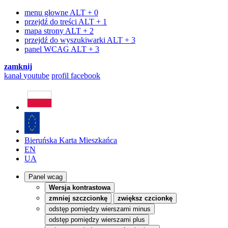
menu głowne
ALT + 0
przejdź do treści
ALT + 1
mapa strony
ALT + 2
przejdź do wyszukiwarki
ALT + 3
panel WCAG
ALT + 3
zamknij
kanał
youtube
profil
facebook
Bieruńska Karta Mieszkańca
EN
UA
Panel wcag
Wersja kontrastowa
zmniej szczcionkę
zwiększ czcionkę
odstęp pomiędzy wierszami minus
odstęp pomiędzy wierszami plus