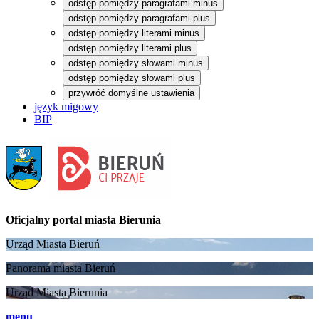
odstęp pomiędzy paragrafami minus
odstęp pomiędzy paragrafami plus
odstęp pomiędzy literami minus
odstęp pomiędzy literami plus
odstęp pomiędzy słowami minus
odstęp pomiędzy słowami plus
przywróć domyślne ustawienia
język migowy
BIP
Oficjalny portal
miasta Bierunia
Urząd Miasta Bieruń
Panorama miasta Bieruń
Urząd Miasta Bierunia
menu