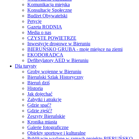
Komunikacja miejska
Konsultacje Społeczne
Budżet Obywatelski
Petycje
Gazeta RODNIA
Media o nas
CZYSTE POWIETRZE
Inwestycje drogowe w Bieruniu
BIERUŃSKO GRUBA - moje miejsce na ziemi
EKODORADCA
Defibrylatory AED w Bieruniu
Dla turysty
Groby wojenne w Bieruniu
Bieruński Szlak Historyczny
Bieruń dziś
Historia
Jak dojechać
Zabytki i atrakcje
Gdzie spać?
Gdzie zjeść?
Zeszyty Bieruńskie
Kronika miasta
Galerie fotograficzne
Obiekty sportowe i kulturalne
Publikacje wydane w ramach projektu BIERUŃSKO