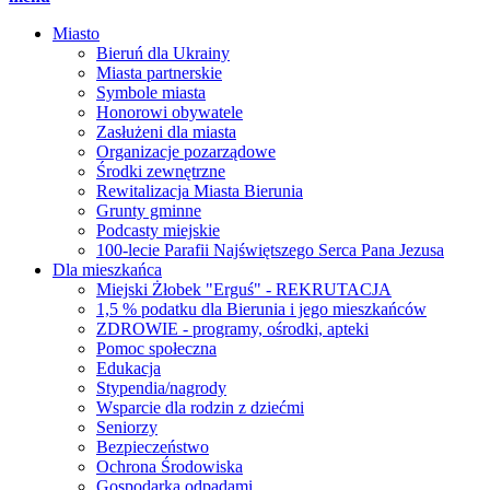
Miasto
Bieruń dla Ukrainy
Miasta partnerskie
Symbole miasta
Honorowi obywatele
Zasłużeni dla miasta
Organizacje pozarządowe
Środki zewnętrzne
Rewitalizacja Miasta Bierunia
Grunty gminne
Podcasty miejskie
100-lecie Parafii Najświętszego Serca Pana Jezusa
Dla mieszkańca
Miejski Żłobek "Erguś" - REKRUTACJA
1,5 % podatku dla Bierunia i jego mieszkańców
ZDROWIE - programy, ośrodki, apteki
Pomoc społeczna
Edukacja
Stypendia/nagrody
Wsparcie dla rodzin z dziećmi
Seniorzy
Bezpieczeństwo
Ochrona Środowiska
Gospodarka odpadami