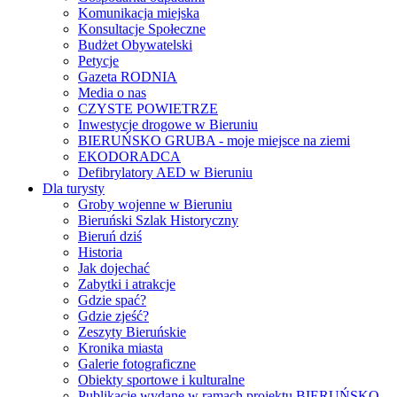
Komunikacja miejska
Konsultacje Społeczne
Budżet Obywatelski
Petycje
Gazeta RODNIA
Media o nas
CZYSTE POWIETRZE
Inwestycje drogowe w Bieruniu
BIERUŃSKO GRUBA - moje miejsce na ziemi
EKODORADCA
Defibrylatory AED w Bieruniu
Dla turysty
Groby wojenne w Bieruniu
Bieruński Szlak Historyczny
Bieruń dziś
Historia
Jak dojechać
Zabytki i atrakcje
Gdzie spać?
Gdzie zjeść?
Zeszyty Bieruńskie
Kronika miasta
Galerie fotograficzne
Obiekty sportowe i kulturalne
Publikacje wydane w ramach projektu BIERUŃSKO