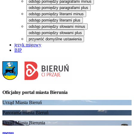
odstęp pomiędzy paragrafami minus
odstęp pomiędzy paragrafami plus
odstęp pomiędzy literami minus
odstęp pomiędzy literami plus
odstęp pomiędzy słowami minus
odstęp pomiędzy słowami plus
przywróć domyślne ustawienia
język migowy
BIP
Oficjalny portal
miasta Bierunia
Urząd Miasta Bieruń
Panorama miasta Bieruń
Urząd Miasta Bierunia
menu