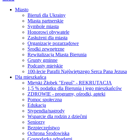
Miasto
Bieruń dla Ukrainy
Miasta partnerskie
Symbole miasta
Honorowi obywatele
Zasłużeni dla miasta
Organizacje pozarządowe
Środki zewnętrzne
Rewitalizacja Miasta Bierunia
Grunty gminne
Podcasty miejskie
100-lecie Parafii Najświętszego Serca Pana Jezusa
Dla mieszkańca
Miejski Żłobek "Erguś" - REKRUTACJA
1,5 % podatku dla Bierunia i jego mieszkańców
ZDROWIE - programy, ośrodki, apteki
Pomoc społeczna
Edukacja
Stypendia/nagrody
Wsparcie dla rodzin z dziećmi
Seniorzy
Bezpieczeństwo
Ochrona Środowiska
Gospodarka odpadami