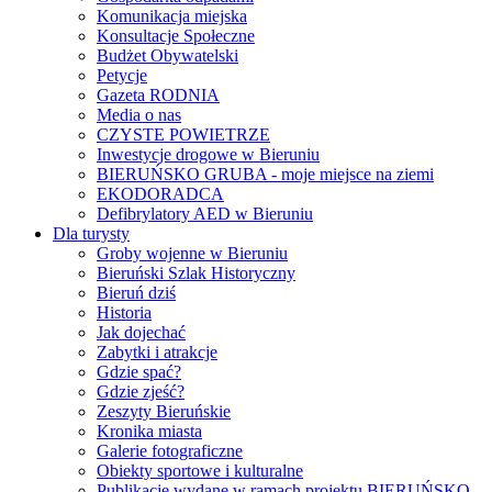
Komunikacja miejska
Konsultacje Społeczne
Budżet Obywatelski
Petycje
Gazeta RODNIA
Media o nas
CZYSTE POWIETRZE
Inwestycje drogowe w Bieruniu
BIERUŃSKO GRUBA - moje miejsce na ziemi
EKODORADCA
Defibrylatory AED w Bieruniu
Dla turysty
Groby wojenne w Bieruniu
Bieruński Szlak Historyczny
Bieruń dziś
Historia
Jak dojechać
Zabytki i atrakcje
Gdzie spać?
Gdzie zjeść?
Zeszyty Bieruńskie
Kronika miasta
Galerie fotograficzne
Obiekty sportowe i kulturalne
Publikacje wydane w ramach projektu BIERUŃSKO