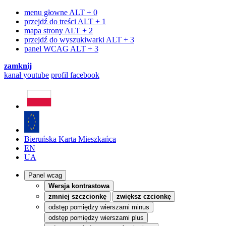
menu głowne
ALT + 0
przejdź do treści
ALT + 1
mapa strony
ALT + 2
przejdź do wyszukiwarki
ALT + 3
panel WCAG
ALT + 3
zamknij
kanał
youtube
profil
facebook
Bieruńska Karta Mieszkańca
EN
UA
Panel wcag
Wersja kontrastowa
zmniej szczcionkę
zwiększ czcionkę
odstęp pomiędzy wierszami minus
odstęp pomiędzy wierszami plus