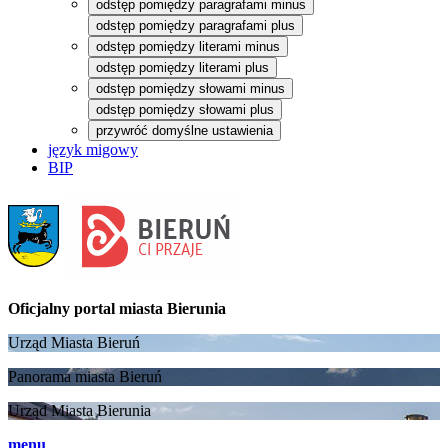
odstęp pomiędzy paragrafami minus
odstęp pomiędzy paragrafami plus
odstęp pomiędzy literami minus
odstęp pomiędzy literami plus
odstęp pomiędzy słowami minus
odstęp pomiędzy słowami plus
przywróć domyślne ustawienia
język migowy
BIP
Oficjalny portal
miasta Bierunia
Urząd Miasta Bieruń
Panorama miasta Bieruń
Urząd Miasta Bierunia
menu