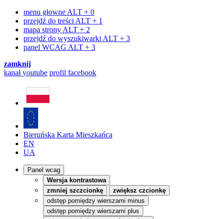
menu głowne
ALT + 0
przejdź do treści
ALT + 1
mapa strony
ALT + 2
przejdź do wyszukiwarki
ALT + 3
panel WCAG
ALT + 3
zamknij
kanał
youtube
profil
facebook
Bieruńska Karta Mieszkańca
EN
UA
Panel wcag
Wersja kontrastowa
zmniej szczcionkę
zwiększ czcionkę
odstęp pomiędzy wierszami minus
odstęp pomiędzy wierszami plus