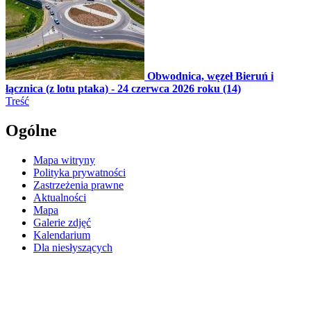
Obwodnica, węzeł Bieruń i
łącznica (z lotu ptaka) - 24 czerwca 2026 roku (14)
Treść
Ogólne
Mapa witryny
Polityka prywatności
Zastrzeżenia prawne
Aktualności
Mapa
Galerie zdjęć
Kalendarium
Dla niesłyszących