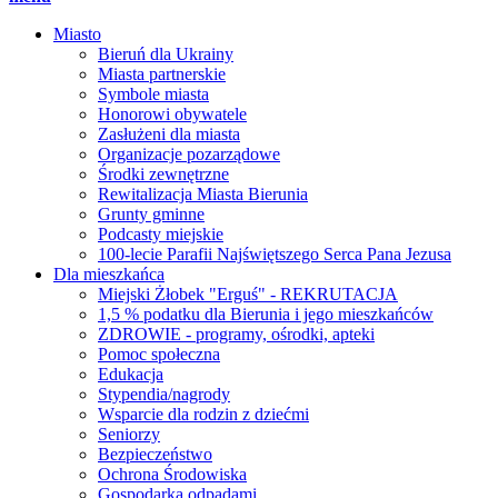
Miasto
Bieruń dla Ukrainy
Miasta partnerskie
Symbole miasta
Honorowi obywatele
Zasłużeni dla miasta
Organizacje pozarządowe
Środki zewnętrzne
Rewitalizacja Miasta Bierunia
Grunty gminne
Podcasty miejskie
100-lecie Parafii Najświętszego Serca Pana Jezusa
Dla mieszkańca
Miejski Żłobek "Erguś" - REKRUTACJA
1,5 % podatku dla Bierunia i jego mieszkańców
ZDROWIE - programy, ośrodki, apteki
Pomoc społeczna
Edukacja
Stypendia/nagrody
Wsparcie dla rodzin z dziećmi
Seniorzy
Bezpieczeństwo
Ochrona Środowiska
Gospodarka odpadami