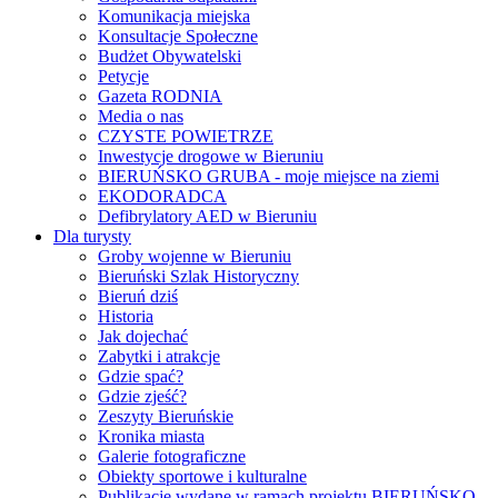
Komunikacja miejska
Konsultacje Społeczne
Budżet Obywatelski
Petycje
Gazeta RODNIA
Media o nas
CZYSTE POWIETRZE
Inwestycje drogowe w Bieruniu
BIERUŃSKO GRUBA - moje miejsce na ziemi
EKODORADCA
Defibrylatory AED w Bieruniu
Dla turysty
Groby wojenne w Bieruniu
Bieruński Szlak Historyczny
Bieruń dziś
Historia
Jak dojechać
Zabytki i atrakcje
Gdzie spać?
Gdzie zjeść?
Zeszyty Bieruńskie
Kronika miasta
Galerie fotograficzne
Obiekty sportowe i kulturalne
Publikacje wydane w ramach projektu BIERUŃSKO