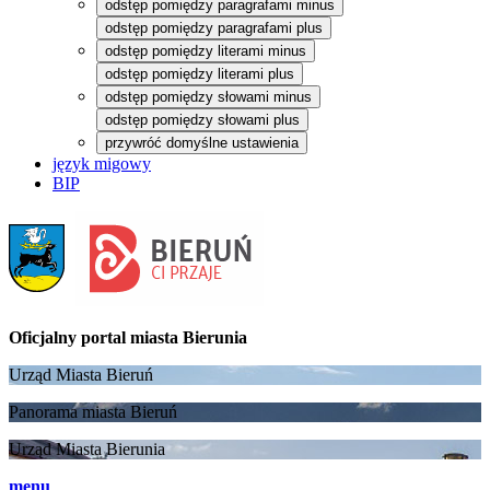
odstęp pomiędzy paragrafami minus
odstęp pomiędzy paragrafami plus
odstęp pomiędzy literami minus
odstęp pomiędzy literami plus
odstęp pomiędzy słowami minus
odstęp pomiędzy słowami plus
przywróć domyślne ustawienia
język migowy
BIP
Oficjalny portal
miasta Bierunia
Urząd Miasta Bieruń
Panorama miasta Bieruń
Urząd Miasta Bierunia
menu