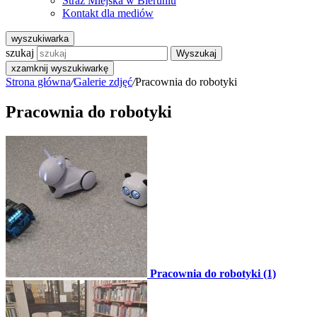
Straż Miejska w Bieruniu
Kontakt dla mediów
wyszukiwarka
szukaj
Wyszukaj
x
zamknij wyszukiwarkę
Strona główna
/
Galerie zdjęć
/
Pracownia do robotyki
Pracownia do robotyki
Pracownia do robotyki (1)