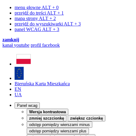
menu głowne
ALT + 0
przejdź do treści
ALT + 1
mapa strony
ALT + 2
przejdź do wyszukiwarki
ALT + 3
panel WCAG
ALT + 3
zamknij
kanał
youtube
profil
facebook
Bieruńska Karta Mieszkańca
EN
UA
Panel wcag
Wersja kontrastowa
zmniej szczcionkę
zwiększ czcionkę
odstęp pomiędzy wierszami minus
odstęp pomiędzy wierszami plus