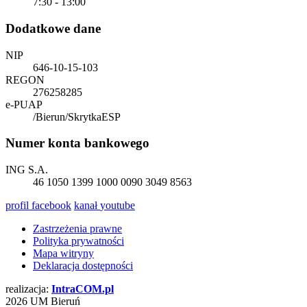
7:30 - 13:00
Dodatkowe dane
NIP
646-10-15-103
REGON
276258285
e-PUAP
/Bierun/SkrytkaESP
Numer konta bankowego
ING S.A.
46 1050 1399 1000 0090 3049 8563
profil
facebook
kanał
youtube
Zastrzeżenia prawne
Polityka prywatności
Mapa witryny
Deklaracja dostępności
realizacja:
Intra
COM
.pl
2026 UM Bieruń