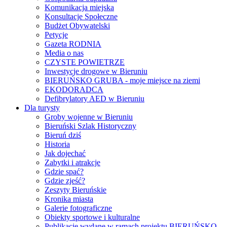
Komunikacja miejska
Konsultacje Społeczne
Budżet Obywatelski
Petycje
Gazeta RODNIA
Media o nas
CZYSTE POWIETRZE
Inwestycje drogowe w Bieruniu
BIERUŃSKO GRUBA - moje miejsce na ziemi
EKODORADCA
Defibrylatory AED w Bieruniu
Dla turysty
Groby wojenne w Bieruniu
Bieruński Szlak Historyczny
Bieruń dziś
Historia
Jak dojechać
Zabytki i atrakcje
Gdzie spać?
Gdzie zjeść?
Zeszyty Bieruńskie
Kronika miasta
Galerie fotograficzne
Obiekty sportowe i kulturalne
Publikacje wydane w ramach projektu BIERUŃSKO