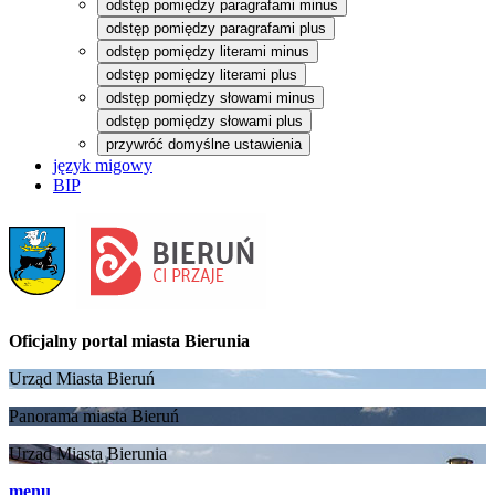
odstęp pomiędzy paragrafami minus
odstęp pomiędzy paragrafami plus
odstęp pomiędzy literami minus
odstęp pomiędzy literami plus
odstęp pomiędzy słowami minus
odstęp pomiędzy słowami plus
przywróć domyślne ustawienia
język migowy
BIP
Oficjalny portal
miasta Bierunia
Urząd Miasta Bieruń
Panorama miasta Bieruń
Urząd Miasta Bierunia
menu