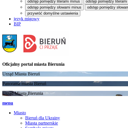
odstęp pomiędzy literami minus
odstęp pomiędzy literami
odstęp pomiędzy słowami minus
odstęp pomiędzy słowam
przywróć domyślne ustawienia
język migowy
BIP
Oficjalny portal
miasta Bierunia
Urząd Miasta Bieruń
Panorama miasta Bieruń
Urząd Miasta Bierunia
menu
Miasto
Bieruń dla Ukrainy
Miasta partnerskie