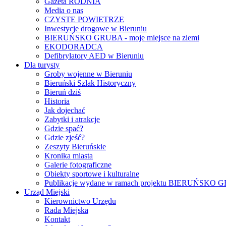
Gazeta RODNIA
Media o nas
CZYSTE POWIETRZE
Inwestycje drogowe w Bieruniu
BIERUŃSKO GRUBA - moje miejsce na ziemi
EKODORADCA
Defibrylatory AED w Bieruniu
Dla turysty
Groby wojenne w Bieruniu
Bieruński Szlak Historyczny
Bieruń dziś
Historia
Jak dojechać
Zabytki i atrakcje
Gdzie spać?
Gdzie zjeść?
Zeszyty Bieruńskie
Kronika miasta
Galerie fotograficzne
Obiekty sportowe i kulturalne
Publikacje wydane w ramach projektu BIERUŃSKO
Urząd Miejski
Kierownictwo Urzędu
Rada Miejska
Kontakt