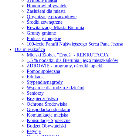
Symbole miasta
Honorowi obywatele
Zasłużeni dla miasta
Organizacje pozarządowe
Środki zewnętrzne
Rewitalizacja Miasta Bierunia
Grunty gminne
Podcasty miejskie
100-lecie Parafii Najświętszego Serca Pana Jezusa
Dla mieszkańca
Miejski Żłobek "Erguś" - REKRUTACJA
1,5 % podatku dla Bierunia i jego mieszkańców
ZDROWIE - programy, ośrodki, apteki
Pomoc społeczna
Edukacja
Stypendia/nagrody
Wsparcie dla rodzin z dziećmi
Seniorzy
Bezpieczeństwo
Ochrona Środowiska
Gospodarka odpadami
Komunikacja miejska
Konsultacje Społeczne
Budżet Obywatelski
Petycje