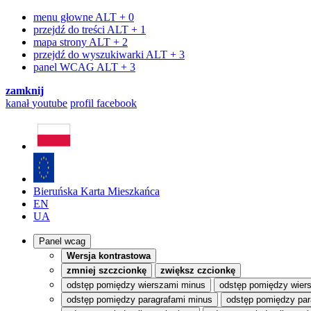
menu głowne
ALT + 0
przejdź do treści
ALT + 1
mapa strony
ALT + 2
przejdź do wyszukiwarki
ALT + 3
panel WCAG
ALT + 3
zamknij
kanał
youtube
profil
facebook
Bieruńska Karta Mieszkańca
EN
UA
Panel wcag
Wersja kontrastowa
zmniej szczcionkę
zwiększ czcionkę
odstęp pomiędzy wierszami minus
odstęp pomiędzy wier
odstęp pomiędzy paragrafami minus
odstęp pomiędzy par