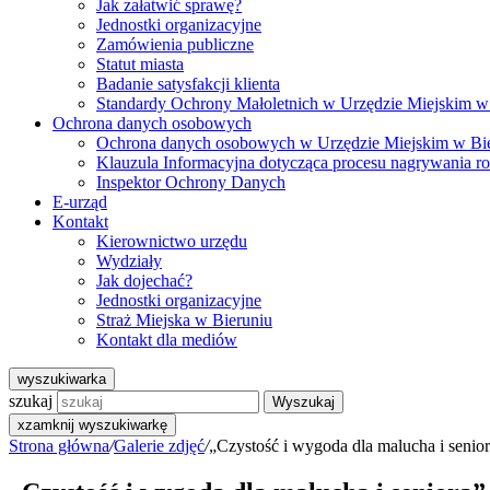
Jak załatwić sprawę?
Jednostki organizacyjne
Zamówienia publiczne
Statut miasta
Badanie satysfakcji klienta
Standardy Ochrony Małoletnich w Urzędzie Miejskim w
Ochrona danych osobowych
Ochrona danych osobowych w Urzędzie Miejskim w Bi
Klauzula Informacyjna dotycząca procesu nagrywania r
Inspektor Ochrony Danych
E-urząd
Kontakt
Kierownictwo urzędu
Wydziały
Jak dojechać?
Jednostki organizacyjne
Straż Miejska w Bieruniu
Kontakt dla mediów
wyszukiwarka
szukaj
Wyszukaj
x
zamknij wyszukiwarkę
Strona główna
/
Galerie zdjęć
/
„Czystość i wygoda dla malucha i seniora”