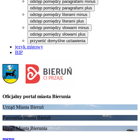
odstęp pomiędzy paragrafami minus
odstęp pomiędzy paragrafami plus
odstęp pomiędzy literami minus
odstęp pomiędzy literami plus
odstęp pomiędzy słowami minus
odstęp pomiędzy słowami plus
przywróć domyślne ustawienia
język migowy
BIP
Oficjalny portal
miasta Bierunia
Urząd Miasta Bieruń
Panorama miasta Bieruń
Urząd Miasta Bierunia
menu