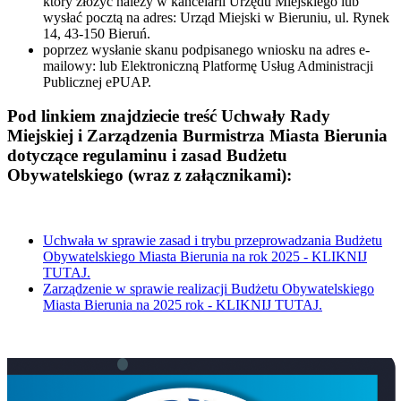
który złożyć należy w kancelarii Urzędu Miejskiego lub
wysłać pocztą na adres: Urząd Miejski w Bieruniu, ul. Rynek
14, 43-150 Bieruń.
poprzez wysłanie skanu podpisanego wniosku na adres e-
mailowy:
lub Elektroniczną Platformę Usług Administracji
Publicznej ePUAP.
Pod linkiem znajdziecie treść Uchwały Rady
Miejskiej i Zarządzenia Burmistrza Miasta Bierunia
dotyczące regulaminu i zasad Budżetu
Obywatelskiego (wraz z załącznikami):
Uchwała w sprawie zasad i trybu przeprowadzania Budżetu
Obywatelskiego Miasta Bierunia na rok 2025 - KLIKNIJ
TUTAJ.
Zarządzenie w sprawie realizacji Budżetu Obywatelskiego
Miasta Bierunia na 2025 rok - KLIKNIJ TUTAJ.