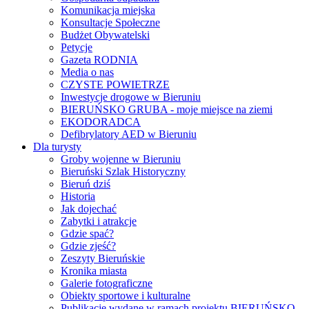
Komunikacja miejska
Konsultacje Społeczne
Budżet Obywatelski
Petycje
Gazeta RODNIA
Media o nas
CZYSTE POWIETRZE
Inwestycje drogowe w Bieruniu
BIERUŃSKO GRUBA - moje miejsce na ziemi
EKODORADCA
Defibrylatory AED w Bieruniu
Dla turysty
Groby wojenne w Bieruniu
Bieruński Szlak Historyczny
Bieruń dziś
Historia
Jak dojechać
Zabytki i atrakcje
Gdzie spać?
Gdzie zjeść?
Zeszyty Bieruńskie
Kronika miasta
Galerie fotograficzne
Obiekty sportowe i kulturalne
Publikacje wydane w ramach projektu BIERUŃSKO