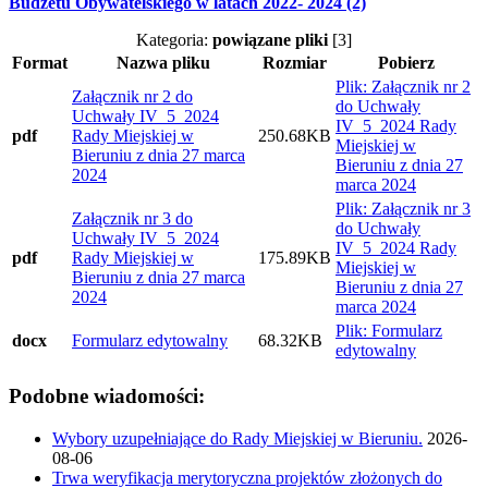
Budżetu Obywatelskiego w latach 2022- 2024 (2)
Kategoria:
powiązane pliki
[3]
Format
Nazwa pliku
Rozmiar
Pobierz
Plik: Załącznik nr 2
Załącznik nr 2 do
do Uchwały
Uchwały IV_5_2024
IV_5_2024 Rady
pdf
Rady Miejskiej w
250.68KB
Miejskiej w
Bieruniu z dnia 27 marca
Bieruniu z dnia 27
2024
marca 2024
Plik: Załącznik nr 3
Załącznik nr 3 do
do Uchwały
Uchwały IV_5_2024
IV_5_2024 Rady
pdf
Rady Miejskiej w
175.89KB
Miejskiej w
Bieruniu z dnia 27 marca
Bieruniu z dnia 27
2024
marca 2024
Plik: Formularz
docx
Formularz edytowalny
68.32KB
edytowalny
Podobne wiadomości:
Wybory uzupełniające do Rady Miejskiej w Bieruniu.
2026-
08-06
Trwa weryfikacja merytoryczna projektów złożonych do