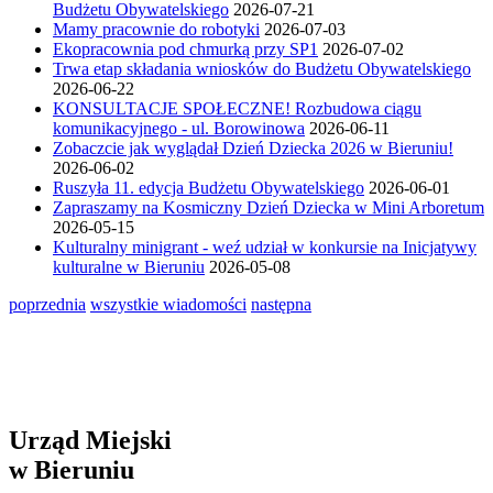
Budżetu Obywatelskiego
2026-07-21
Mamy pracownie do robotyki
2026-07-03
Ekopracownia pod chmurką przy SP1
2026-07-02
Trwa etap składania wniosków do Budżetu Obywatelskiego
2026-06-22
KONSULTACJE SPOŁECZNE! Rozbudowa ciągu
komunikacyjnego - ul. Borowinowa
2026-06-11
Zobaczcie jak wyglądał Dzień Dziecka 2026 w Bieruniu!
2026-06-02
Ruszyła 11. edycja Budżetu Obywatelskiego
2026-06-01
Zapraszamy na Kosmiczny Dzień Dziecka w Mini Arboretum
2026-05-15
Kulturalny minigrant - weź udział w konkursie na Inicjatywy
kulturalne w Bieruniu
2026-05-08
poprzednia
wszystkie wiadomości
następna
Urząd Miejski
w Bieruniu