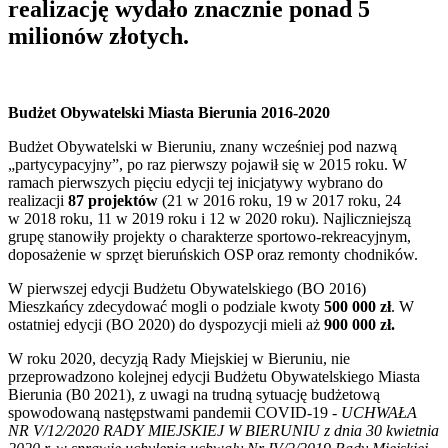
realizację wydało znacznie ponad 5
milionów złotych.
Budżet Obywatelski Miasta Bierunia 2016-2020
Budżet Obywatelski w Bieruniu, znany wcześniej pod nazwą
„partycypacyjny”, po raz pierwszy pojawił się w 2015 roku. W
ramach pierwszych pięciu edycji tej inicjatywy wybrano do
realizacji
87 projektów
(21 w 2016 roku, 19 w 2017 roku, 24
w 2018 roku, 11 w 2019 roku i 12 w 2020 roku). Najliczniejszą
grupę stanowiły projekty o charakterze sportowo-rekreacyjnym,
doposażenie w sprzęt bieruńskich OSP oraz remonty chodników.
W pierwszej edycji Budżetu Obywatelskiego (BO 2016)
Mieszkańcy zdecydować mogli o podziale kwoty
500 000 zł
. W
ostatniej edycji (BO 2020) do dyspozycji mieli aż
900 000 zł.
W roku 2020, decyzją Rady Miejskiej w Bieruniu, nie
przeprowadzono kolejnej edycji Budżetu Obywatelskiego Miasta
Bierunia (B0 2021), z uwagi na trudną sytuację budżetową
spowodowaną następstwami pandemii COVID-19 -
UCHWAŁA
NR V/12/2020 RADY MIEJSKIEJ W BIERUNIU z dnia 30 kwietnia