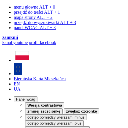
menu głowne
ALT + 0
przejdź do treści
ALT + 1
mapa strony
ALT + 2
przejdź do wyszukiwarki
ALT + 3
panel WCAG
ALT + 3
zamknij
kanał
youtube
profil
facebook
Bieruńska Karta Mieszkańca
EN
UA
Panel wcag
Wersja kontrastowa
zmniej szczcionkę
zwiększ czcionkę
odstęp pomiędzy wierszami minus
odstęp pomiędzy wierszami plus