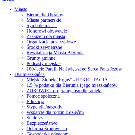
Miasto
Bieruń dla Ukrainy
Miasta partnerskie
Symbole miasta
Honorowi obywatele
Zasłużeni dla miasta
Organizacje pozarządowe
Środki zewnętrzne
Rewitalizacja Miasta Bierunia
Grunty gminne
Podcasty miejskie
100-lecie Parafii Najświętszego Serca Pana Jezusa
Dla mieszkańca
Miejski Żłobek "Erguś" - REKRUTACJA
1,5 % podatku dla Bierunia i jego mieszkańców
ZDROWIE - programy, ośrodki, apteki
Pomoc społeczna
Edukacja
Stypendia/nagrody
Wsparcie dla rodzin z dziećmi
Seniorzy
Bezpieczeństwo
Ochrona Środowiska
Gospodarka odpadami