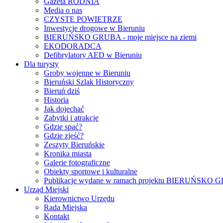
Gazeta RODNIA
Media o nas
CZYSTE POWIETRZE
Inwestycje drogowe w Bieruniu
BIERUŃSKO GRUBA - moje miejsce na ziemi
EKODORADCA
Defibrylatory AED w Bieruniu
Dla turysty
Groby wojenne w Bieruniu
Bieruński Szlak Historyczny
Bieruń dziś
Historia
Jak dojechać
Zabytki i atrakcje
Gdzie spać?
Gdzie zjeść?
Zeszyty Bieruńskie
Kronika miasta
Galerie fotograficzne
Obiekty sportowe i kulturalne
Publikacje wydane w ramach projektu BIERUŃSKO
Urząd Miejski
Kierownictwo Urzędu
Rada Miejska
Kontakt