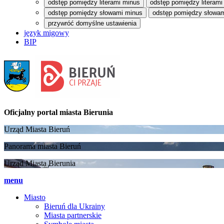
odstęp pomiędzy literami minus
odstęp pomiędzy literami
odstęp pomiędzy słowami minus
odstęp pomiędzy słowam
przywróć domyślne ustawienia
język migowy
BIP
Oficjalny portal
miasta Bierunia
Urząd Miasta Bieruń
Panorama miasta Bieruń
Urząd Miasta Bierunia
menu
Miasto
Bieruń dla Ukrainy
Miasta partnerskie