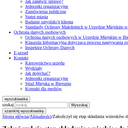
Jak załatwić sprawę?
Jednostki organizacyjne
Zamówienia publiczne
Statut miasta
Badanie satysfakcji klienta
Standardy Ochrony Małoletnich w Urzędzie Miejskim w
Ochrona danych osobowych
Ochrona danych osobowych w Urzędzie Miejskim w Bi
Klauzula Informacyjna dotycząca procesu nagrywania r
Inspektor Ochrony Danych
E-urząd
Kontakt
Kierownictwo urzędu
Wydziały
Jak dojechać?
Jednostki organizacyjne
Straż Miejska w Bieruniu
Kontakt dla mediów
wyszukiwarka
szukaj
Wyszukaj
x
zamknij wyszukiwarkę
Strona główna
/
Aktualności
/
Zakończył się etap składania wniosków 