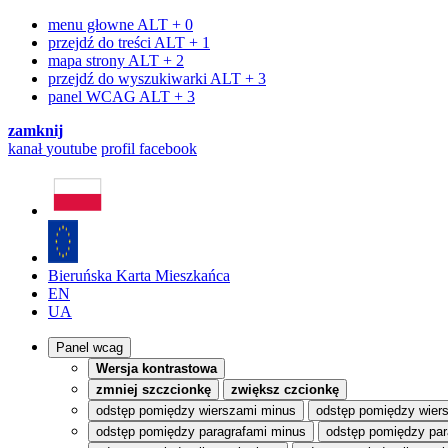
menu głowne
ALT + 0
przejdź do treści
ALT + 1
mapa strony
ALT + 2
przejdź do wyszukiwarki
ALT + 3
panel WCAG
ALT + 3
zamknij
kanał
youtube
profil
facebook
Bieruńska Karta Mieszkańca
EN
UA
Panel wcag
Wersja kontrastowa
zmniej szczcionkę
zwiększ czcionkę
odstęp pomiędzy wierszami minus
odstęp pomiędzy wier
odstęp pomiędzy paragrafami minus
odstęp pomiędzy par