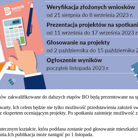
ektów zakwalifikowane do dalszych etapów BO będą prezentowane na s
twarty. Ich celem będzie nie tylko możliwość przedstawienia założeń s
 z ekspertem oceniającym projekty. Po spotkaniu zaistnieje możliwoś
tatecznym kształcie, która poddana zostanie pod głosowanie mieszkań
ia.Ich publikacja może nastąpić po 1 listopada.