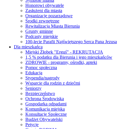
Symbole miasta
Honorowi obywatele
Zasłużeni dla miasta
Organizacje pozarządowe
Środki zewnętrzne
Rewitalizacja Miasta Bierunia
Grunty gminne
Podcasty miejskie
100-lecie Parafii Najświętszego Serca Pana Jezusa
Dla mieszkańca
Miejski Żłobek "Erguś" - REKRUTACJA
1,5 % podatku dla Bierunia i jego mieszkańców
ZDROWIE - programy, ośrodki, apteki
Pomoc społeczna
Edukacja
Stypendia/nagrody
Wsparcie dla rodzin z dziećmi
Seniorzy
Bezpieczeństwo
Ochrona Środowiska
Gospodarka odpadami
Komunikacja miejska
Konsultacje Społeczne
Budżet Obywatelski
Petycje