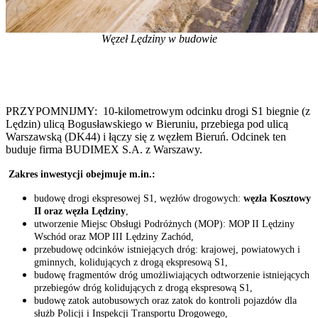
Węzeł Lędziny w budowie
PRZYPOMNIJMY: 10-kilometrowym odcinku drogi S1 biegnie (z
Lędzin) ulicą Bogusławskiego w Bieruniu, przebiega pod ulicą
Warszawską (DK44) i łączy się z węzłem Bieruń. Odcinek ten
buduje firma BUDIMEX S.A. z Warszawy.
Zakres inwestycji obejmuje m.in.:
budowę drogi ekspresowej S1, węzłów drogowych:
węzła Kosztowy
II oraz węzła Lędziny
,
utworzenie Miejsc Obsługi Podróżnych (MOP): MOP II Lędziny
Wschód oraz MOP III Lędziny Zachód,
przebudowę odcinków istniejących dróg: krajowej, powiatowych i
gminnych, kolidujących z drogą ekspresową S1,
budowę fragmentów dróg umożliwiających odtworzenie istniejących
przebiegów dróg
kolidujących z drogą ekspresową S1,
budowę zatok autobusowych oraz zatok do kontroli pojazdów dla
służb Policji i Inspekcji
Transportu Drogowego,