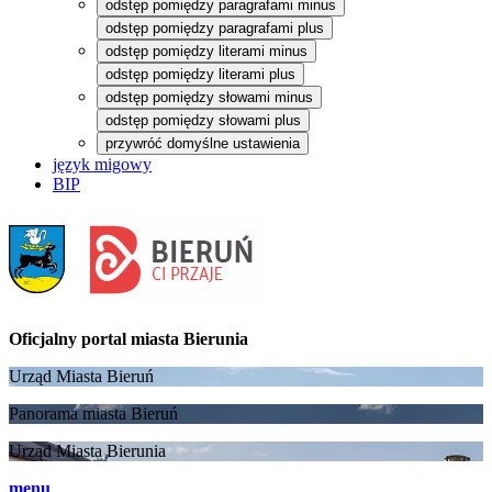
odstęp pomiędzy paragrafami minus
odstęp pomiędzy paragrafami plus
odstęp pomiędzy literami minus
odstęp pomiędzy literami plus
odstęp pomiędzy słowami minus
odstęp pomiędzy słowami plus
przywróć domyślne ustawienia
język migowy
BIP
Oficjalny portal
miasta Bierunia
Urząd Miasta Bieruń
Panorama miasta Bieruń
Urząd Miasta Bierunia
menu