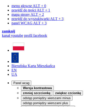
menu głowne
ALT + 0
przejdź do treści
ALT + 1
mapa strony
ALT + 2
przejdź do wyszukiwarki
ALT + 3
panel WCAG
ALT + 3
zamknij
kanał
youtube
profil
facebook
Bieruńska Karta Mieszkańca
EN
UA
Panel wcag
Wersja kontrastowa
zmniej szczcionkę
zwiększ czcionkę
odstęp pomiędzy wierszami minus
odstęp pomiędzy wierszami plus