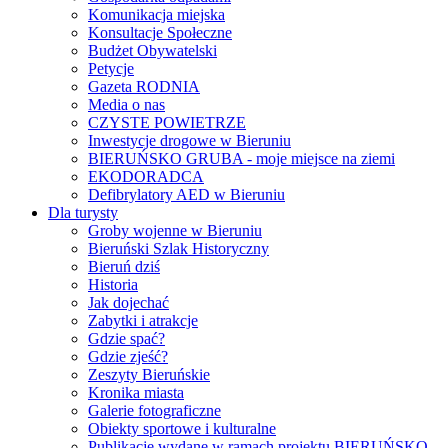
Komunikacja miejska
Konsultacje Społeczne
Budżet Obywatelski
Petycje
Gazeta RODNIA
Media o nas
CZYSTE POWIETRZE
Inwestycje drogowe w Bieruniu
BIERUŃSKO GRUBA - moje miejsce na ziemi
EKODORADCA
Defibrylatory AED w Bieruniu
Dla turysty
Groby wojenne w Bieruniu
Bieruński Szlak Historyczny
Bieruń dziś
Historia
Jak dojechać
Zabytki i atrakcje
Gdzie spać?
Gdzie zjeść?
Zeszyty Bieruńskie
Kronika miasta
Galerie fotograficzne
Obiekty sportowe i kulturalne
Publikacje wydane w ramach projektu BIERUŃSKO