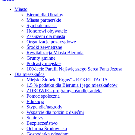
Miasto
Bieruń dla Ukrainy
Miasta partnerskie
Symbole miasta
Honorowi obywatele
Zasłużeni dla miasta
Organizacje pozarządowe
Środki zewnętrzne
Rewitalizacja Miasta Bierunia
Grunty gminne
Podcasty miejskie
100-lecie Parafii Najświętszego Serca Pana Jezusa
Dla mieszkańca
Miejski Żłobek "Erguś" - REKRUTACJA
1,5 % podatku dla Bierunia i jego mieszkańców
ZDROWIE - programy, ośrodki, apteki
Pomoc społeczna
Edukacja
Stypendia/nagrody
Wsparcie dla rodzin z dziećmi
Seniorzy
Bezpieczeństwo
Ochrona Środowiska
Gospodarka odpadami