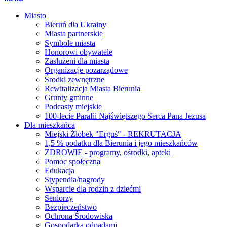
Miasto
Bieruń dla Ukrainy
Miasta partnerskie
Symbole miasta
Honorowi obywatele
Zasłużeni dla miasta
Organizacje pozarządowe
Środki zewnętrzne
Rewitalizacja Miasta Bierunia
Grunty gminne
Podcasty miejskie
100-lecie Parafii Najświętszego Serca Pana Jezusa
Dla mieszkańca
Miejski Żłobek "Erguś" - REKRUTACJA
1,5 % podatku dla Bierunia i jego mieszkańców
ZDROWIE - programy, ośrodki, apteki
Pomoc społeczna
Edukacja
Stypendia/nagrody
Wsparcie dla rodzin z dziećmi
Seniorzy
Bezpieczeństwo
Ochrona Środowiska
Gospodarka odpadami