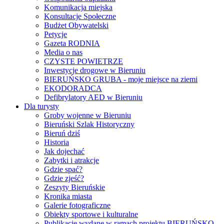
Komunikacja miejska
Konsultacje Społeczne
Budżet Obywatelski
Petycje
Gazeta RODNIA
Media o nas
CZYSTE POWIETRZE
Inwestycje drogowe w Bieruniu
BIERUŃSKO GRUBA - moje miejsce na ziemi
EKODORADCA
Defibrylatory AED w Bieruniu
Dla turysty
Groby wojenne w Bieruniu
Bieruński Szlak Historyczny
Bieruń dziś
Historia
Jak dojechać
Zabytki i atrakcje
Gdzie spać?
Gdzie zjeść?
Zeszyty Bieruńskie
Kronika miasta
Galerie fotograficzne
Obiekty sportowe i kulturalne
Publikacje wydane w ramach projektu BIERUŃSKO