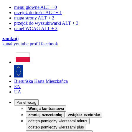
menu głowne
ALT + 0
przejdź do treści
ALT + 1
mapa strony
ALT + 2
przejdź do wyszukiwarki
ALT + 3
panel WCAG
ALT + 3
zamknij
kanał
youtube
profil
facebook
Bieruńska Karta Mieszkańca
EN
UA
Panel wcag
Wersja kontrastowa
zmniej szczcionkę
zwiększ czcionkę
odstęp pomiędzy wierszami minus
odstęp pomiędzy wierszami plus