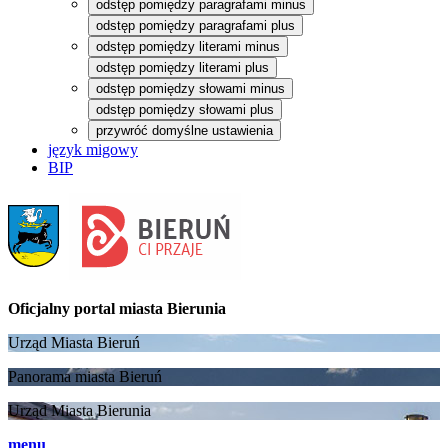
odstęp pomiędzy paragrafami minus
odstęp pomiędzy paragrafami plus
odstęp pomiędzy literami minus
odstęp pomiędzy literami plus
odstęp pomiędzy słowami minus
odstęp pomiędzy słowami plus
przywróć domyślne ustawienia
język migowy
BIP
Oficjalny portal
miasta Bierunia
Urząd Miasta Bieruń
Panorama miasta Bieruń
Urząd Miasta Bierunia
menu