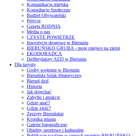
Komunikacja miejska
Konsultacje Społeczne
Budżet Obywatelski
Petycje
Gazeta RODNIA
Media o nas
CZYSTE POWIETRZE
Inwestycje drogowe w Bieruniu
BIERUŃSKO GRUBA - moje miejsce na ziemi
EKODORADCA
Defibrylatory AED w Bieruniu
Dla turysty
Groby wojenne w Bieruniu
Bieruński Szlak Historyczny
Bieruń dziś
Historia
Jak dojechać
Zabytki i atrakcje
Gdzie spać?
Gdzie zjeść?
Zeszyty Bieruńskie
Kronika miasta
Galerie fotograficzne
Obiekty sportowe i kulturalne
Publikacje wydane w ramach projektu BIERUŃSKO