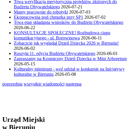
Trwa weryfikacja merytoryczna projektów złożonych do
Budżetu Obywatelskiego
2026-07-21
Mamy pracownie do robotyki
2026-07-03
Ekopracownia pod chmurką przy SP1
2026-07-02
Trwa etap składania wniosków do Budżetu Obywatelskiego
2026-06-22
KONSULTACJE SPOŁECZNE! Rozbudowa ciągu
komunikacyjnego - ul. Borowinowa
2026-06-11
Zobaczcie jak wyglądał Dzień Dziecka 2026 w Bieruniu!
2026-06-02
Ruszyła 11. edycja Budżetu Obywatelskiego
2026-06-01
Zapraszamy na Kosmiczny Dzień Dziecka w Mini Arboretum
2026-05-15
Kulturalny minigrant - weź udział w konkursie na Inicjatywy
kulturalne w Bieruniu
2026-05-08
poprzednia
wszystkie wiadomości
następna
Urząd Miejski
w Bieruniu