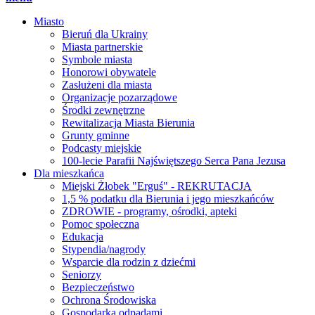
Miasto
Bieruń dla Ukrainy
Miasta partnerskie
Symbole miasta
Honorowi obywatele
Zasłużeni dla miasta
Organizacje pozarządowe
Środki zewnętrzne
Rewitalizacja Miasta Bierunia
Grunty gminne
Podcasty miejskie
100-lecie Parafii Najświętszego Serca Pana Jezusa
Dla mieszkańca
Miejski Żłobek "Erguś" - REKRUTACJA
1,5 % podatku dla Bierunia i jego mieszkańców
ZDROWIE - programy, ośrodki, apteki
Pomoc społeczna
Edukacja
Stypendia/nagrody
Wsparcie dla rodzin z dziećmi
Seniorzy
Bezpieczeństwo
Ochrona Środowiska
Gospodarka odpadami