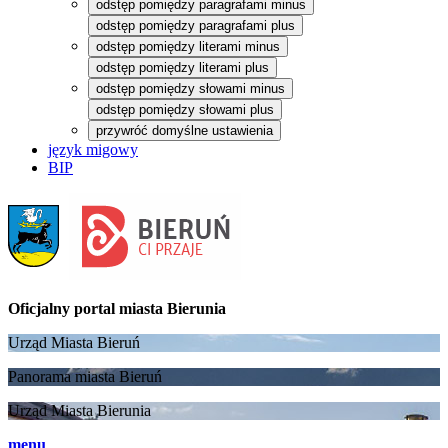
odstęp pomiędzy paragrafami minus
odstęp pomiędzy paragrafami plus
odstęp pomiędzy literami minus
odstęp pomiędzy literami plus
odstęp pomiędzy słowami minus
odstęp pomiędzy słowami plus
przywróć domyślne ustawienia
język migowy
BIP
Oficjalny portal
miasta Bierunia
Urząd Miasta Bieruń
Panorama miasta Bieruń
Urząd Miasta Bierunia
menu