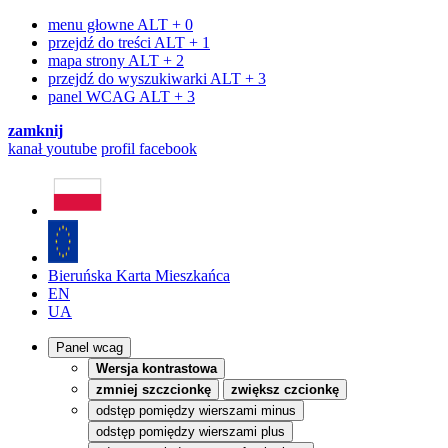
menu głowne
ALT + 0
przejdź do treści
ALT + 1
mapa strony
ALT + 2
przejdź do wyszukiwarki
ALT + 3
panel WCAG
ALT + 3
zamknij
kanał
youtube
profil
facebook
Bieruńska Karta Mieszkańca
EN
UA
Panel wcag
Wersja kontrastowa
zmniej szczcionkę
zwiększ czcionkę
odstęp pomiędzy wierszami minus
odstęp pomiędzy wierszami plus