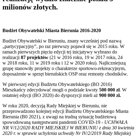
milionów złotych.
Budżet Obywatelski Miasta Bierunia 2016-2020
Budżet Obywatelski w Bieruniu, znany wcześniej pod nazwą
„partycypacyjny”, po raz pierwszy pojawił się w 2015 roku. W
ramach pierwszych pięciu edycji tej inicjatywy wybrano do
realizacji
87 projektów
(21 w 2016 roku, 19 w 2017 roku, 24
w 2018 roku, 11 w 2019 roku i 12 w 2020 roku). Najliczniejszą
grupę stanowiły projekty o charakterze sportowo-rekreacyjnym,
doposażenie w sprzęt bieruńskich OSP oraz remonty chodników.
W pierwszej edycji Budżetu Obywatelskiego (BO 2016)
Mieszkańcy zdecydować mogli o podziale kwoty
500 000 zł
. W
ostatniej edycji (BO 2020) do dyspozycji mieli aż
900 000 zł.
W roku 2020, decyzją Rady Miejskiej w Bieruniu, nie
przeprowadzono kolejnej edycji Budżetu Obywatelskiego Miasta
Bierunia (B0 2021), z uwagi na trudną sytuację budżetową
spowodowaną następstwami pandemii COVID-19 -
UCHWAŁA
NR V/12/2020 RADY MIEJSKIEJ W BIERUNIU z dnia 30 kwietnia
2020 r. w sprawie uchylenia uchwały Nr IV/2/2019 Rady Miejskiej