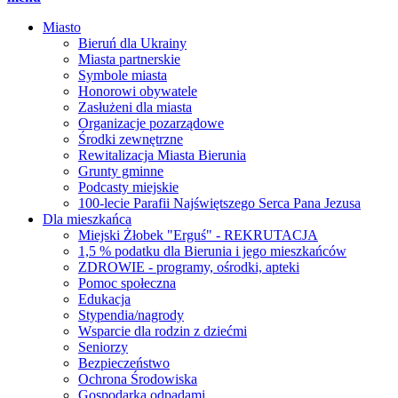
Miasto
Bieruń dla Ukrainy
Miasta partnerskie
Symbole miasta
Honorowi obywatele
Zasłużeni dla miasta
Organizacje pozarządowe
Środki zewnętrzne
Rewitalizacja Miasta Bierunia
Grunty gminne
Podcasty miejskie
100-lecie Parafii Najświętszego Serca Pana Jezusa
Dla mieszkańca
Miejski Żłobek "Erguś" - REKRUTACJA
1,5 % podatku dla Bierunia i jego mieszkańców
ZDROWIE - programy, ośrodki, apteki
Pomoc społeczna
Edukacja
Stypendia/nagrody
Wsparcie dla rodzin z dziećmi
Seniorzy
Bezpieczeństwo
Ochrona Środowiska
Gospodarka odpadami