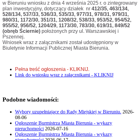
w Bieruniu wniosku z dnia 4 września 2025 r. o zintegrowany
plan inwestycyjny, dotyczący działek nr
412/35, 463/134,
528/134, 537/33, 536/33, 535/33, 977/31, 978/31, 979/31,
980/31, 1172/30, 351/31, 1208/32, 538/33, 953/52, 954/52,
955/52, 956/52, 1204/29, 1173/30, 783/30, 619/31, 849/52
(obręb Ściernie)
położonych przy ul. Warszawskiej i
Pszennej.
Wniosek wraz z załącznikami został udostępniony w
Biuletynie Informacji Publicznej Miasta Bierunia.
Pełna treść ogłoszenia - KLIKNIJ.
Link do wniosku wraz z załącznikami - KLIKNIJ
Podobne wiadomości:
Wybory uzupełniające do Rady Miejskiej w Bieruniu.
2026-
08-06
Ogłoszenie Burmistrza Miasta Bierunia - wykazy
nieruchomości
2026-07-16
Ogłoszenie Burmistrza Miasta Bierunia - wykazy
nieruchomości
2026-06-17