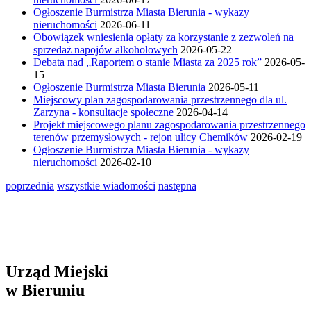
Ogłoszenie Burmistrza Miasta Bierunia - wykazy
nieruchomości
2026-06-11
Obowiązek wniesienia opłaty za korzystanie z zezwoleń na
sprzedaż napojów alkoholowych
2026-05-22
Debata nad „Raportem o stanie Miasta za 2025 rok”
2026-05-
15
Ogłoszenie Burmistrza Miasta Bierunia
2026-05-11
Miejscowy plan zagospodarowania przestrzennego dla ul.
Zarzyna - konsultacje społeczne
2026-04-14
Projekt miejscowego planu zagospodarowania przestrzennego
terenów przemysłowych - rejon ulicy Chemików
2026-02-19
Ogłoszenie Burmistrza Miasta Bierunia - wykazy
nieruchomości
2026-02-10
poprzednia
wszystkie wiadomości
następna
Urząd Miejski
w Bieruniu