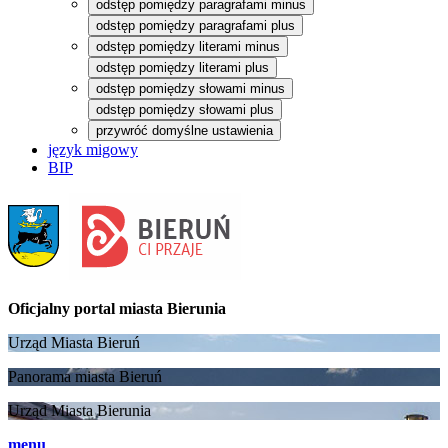
odstęp pomiędzy paragrafami minus
odstęp pomiędzy paragrafami plus
odstęp pomiędzy literami minus
odstęp pomiędzy literami plus
odstęp pomiędzy słowami minus
odstęp pomiędzy słowami plus
przywróć domyślne ustawienia
język migowy
BIP
Oficjalny portal
miasta Bierunia
Urząd Miasta Bieruń
Panorama miasta Bieruń
Urząd Miasta Bierunia
menu