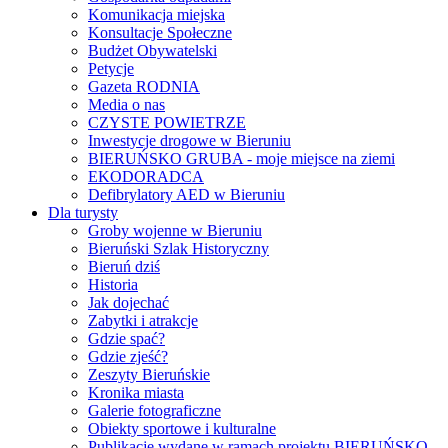
Komunikacja miejska
Konsultacje Społeczne
Budżet Obywatelski
Petycje
Gazeta RODNIA
Media o nas
CZYSTE POWIETRZE
Inwestycje drogowe w Bieruniu
BIERUŃSKO GRUBA - moje miejsce na ziemi
EKODORADCA
Defibrylatory AED w Bieruniu
Dla turysty
Groby wojenne w Bieruniu
Bieruński Szlak Historyczny
Bieruń dziś
Historia
Jak dojechać
Zabytki i atrakcje
Gdzie spać?
Gdzie zjeść?
Zeszyty Bieruńskie
Kronika miasta
Galerie fotograficzne
Obiekty sportowe i kulturalne
Publikacje wydane w ramach projektu BIERUŃSKO