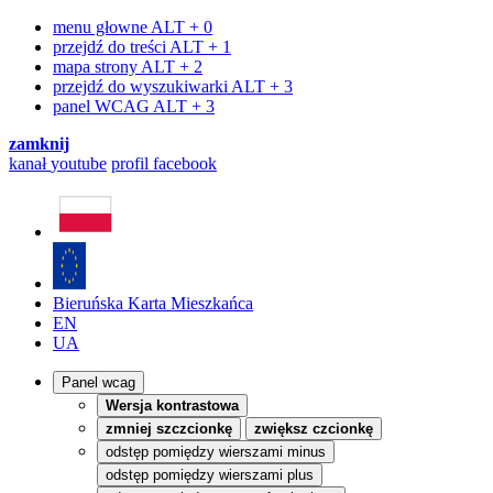
menu głowne
ALT + 0
przejdź do treści
ALT + 1
mapa strony
ALT + 2
przejdź do wyszukiwarki
ALT + 3
panel WCAG
ALT + 3
zamknij
kanał
youtube
profil
facebook
Bieruńska Karta Mieszkańca
EN
UA
Panel wcag
Wersja kontrastowa
zmniej szczcionkę
zwiększ czcionkę
odstęp pomiędzy wierszami minus
odstęp pomiędzy wierszami plus