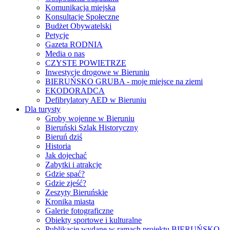
Komunikacja miejska
Konsultacje Społeczne
Budżet Obywatelski
Petycje
Gazeta RODNIA
Media o nas
CZYSTE POWIETRZE
Inwestycje drogowe w Bieruniu
BIERUŃSKO GRUBA - moje miejsce na ziemi
EKODORADCA
Defibrylatory AED w Bieruniu
Dla turysty
Groby wojenne w Bieruniu
Bieruński Szlak Historyczny
Bieruń dziś
Historia
Jak dojechać
Zabytki i atrakcje
Gdzie spać?
Gdzie zjeść?
Zeszyty Bieruńskie
Kronika miasta
Galerie fotograficzne
Obiekty sportowe i kulturalne
Publikacje wydane w ramach projektu BIERUŃSKO