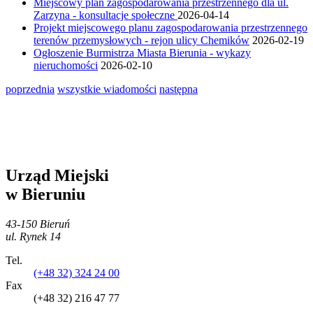
Miejscowy plan zagospodarowania przestrzennego dla ul.
Zarzyna - konsultacje społeczne
2026-04-14
Projekt miejscowego planu zagospodarowania przestrzennego
terenów przemysłowych - rejon ulicy Chemików
2026-02-19
Ogłoszenie Burmistrza Miasta Bierunia - wykazy
nieruchomości
2026-02-10
poprzednia
wszystkie wiadomości
następna
Urząd Miejski
w Bieruniu
43-150 Bieruń
ul. Rynek 14
Tel.
(+48 32) 324 24 00
Fax
(+48 32) 216 47 77