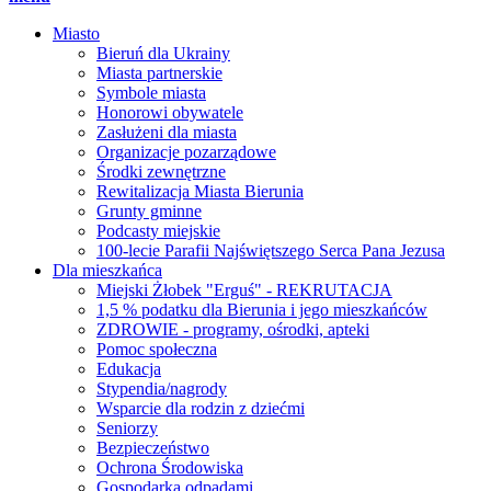
Miasto
Bieruń dla Ukrainy
Miasta partnerskie
Symbole miasta
Honorowi obywatele
Zasłużeni dla miasta
Organizacje pozarządowe
Środki zewnętrzne
Rewitalizacja Miasta Bierunia
Grunty gminne
Podcasty miejskie
100-lecie Parafii Najświętszego Serca Pana Jezusa
Dla mieszkańca
Miejski Żłobek "Erguś" - REKRUTACJA
1,5 % podatku dla Bierunia i jego mieszkańców
ZDROWIE - programy, ośrodki, apteki
Pomoc społeczna
Edukacja
Stypendia/nagrody
Wsparcie dla rodzin z dziećmi
Seniorzy
Bezpieczeństwo
Ochrona Środowiska
Gospodarka odpadami