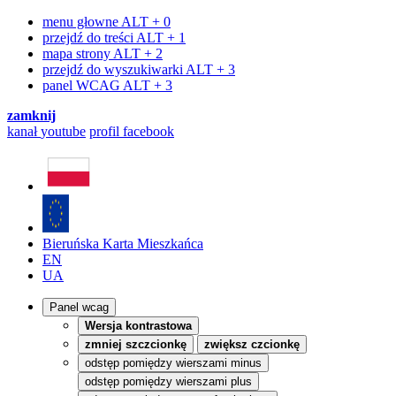
menu głowne
ALT + 0
przejdź do treści
ALT + 1
mapa strony
ALT + 2
przejdź do wyszukiwarki
ALT + 3
panel WCAG
ALT + 3
zamknij
kanał
youtube
profil
facebook
Bieruńska Karta Mieszkańca
EN
UA
Panel wcag
Wersja kontrastowa
zmniej szczcionkę
zwiększ czcionkę
odstęp pomiędzy wierszami minus
odstęp pomiędzy wierszami plus