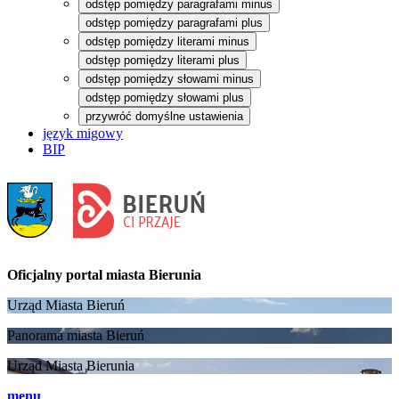
odstęp pomiędzy paragrafami minus
odstęp pomiędzy paragrafami plus
odstęp pomiędzy literami minus
odstęp pomiędzy literami plus
odstęp pomiędzy słowami minus
odstęp pomiędzy słowami plus
przywróć domyślne ustawienia
język migowy
BIP
Oficjalny portal
miasta Bierunia
Urząd Miasta Bieruń
Panorama miasta Bieruń
Urząd Miasta Bierunia
menu