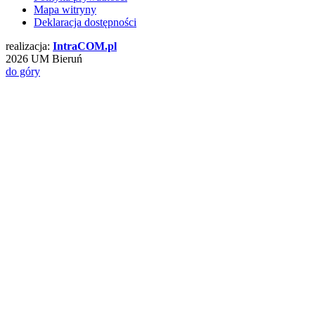
Mapa witryny
Deklaracja dostępności
realizacja:
Intra
COM
.pl
2026 UM Bieruń
do góry