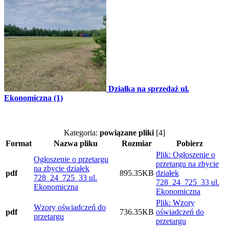
Działka na sprzedaż ul.
Ekonomiczna (1)
Kategoria:
powiązane pliki
[4]
Format
Nazwa pliku
Rozmiar
Pobierz
Plik: Ogłoszenie o
Ogłoszenie o przetargu
przetargu na zbycie
na zbycie działek
pdf
895.35KB
działek
728_24_725_33 ul.
728_24_725_33 ul.
Ekonomiczna
Ekonomiczna
Plik: Wzory
Wzory oświadczeń do
pdf
736.35KB
oświadczeń do
przetargu
przetargu