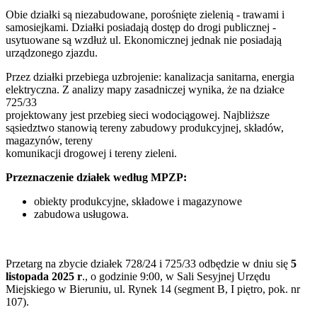
Obie działki są niezabudowane, porośnięte zielenią - trawami i
samosiejkami. Działki posiadają dostęp do drogi publicznej -
usytuowane są wzdłuż ul. Ekonomicznej jednak nie posiadają
urządzonego zjazdu.
Przez działki przebiega uzbrojenie: kanalizacja sanitarna, energia
elektryczna. Z analizy mapy zasadniczej wynika, że na działce
725/33
projektowany jest przebieg sieci wodociągowej. Najbliższe
sąsiedztwo stanowią tereny zabudowy produkcyjnej, składów,
magazynów, tereny
komunikacji drogowej i tereny zieleni.
Przeznaczenie działek według MPZP:
obiekty produkcyjne, składowe i magazynowe
zabudowa usługowa.
Przetarg na zbycie działek 728/24 i 725/33 odbędzie w dniu się
5
listopada 2025 r
., o godzinie 9:00, w Sali Sesyjnej Urzędu
Miejskiego w Bieruniu, ul. Rynek 14 (segment B, I piętro, pok. nr
107).