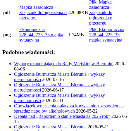
Plik: Mapka
Mapka zasadnicza -
zasadnicza -
pdf
załącznik do ogłoszenia o
426.08KB
załącznik do
przetargu
ogłoszenia o
przetargu
Ekonomiczna
Plik: Ekonomiczna
png
728_44_725_33 mapka
1.74MB
728_44_725_33
sytuacyjna
mapka sytuacyjna
Podobne wiadomości:
Wybory uzupełniające do Rady Miejskiej w Bieruniu.
2026-
08-06
Ogłoszenie Burmistrza Miasta Bierunia - wykazy
nieruchomości
2026-07-16
Ogłoszenie Burmistrza Miasta Bierunia - wykazy
nieruchomości
2026-06-17
Ogłoszenie Burmistrza Miasta Bierunia - wykazy
nieruchomości
2026-06-11
Obowiązek wniesienia opłaty za korzystanie z zezwoleń na
sprzedaż napojów alkoholowych
2026-05-22
Debata nad „Raportem o stanie Miasta za 2025 rok”
2026-05-
15
Ogłoszenie Burmistrza Miasta Bierunia
2026-05-11