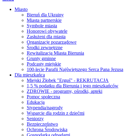
Miasto
Bieruń dla Ukrainy
Miasta partnerskie
Symbole miasta
Honorowi obywatele
Zasłużeni dla miasta
Organizacje pozarządowe
Środki zewnętrzne
Rewitalizacja Miasta Bierunia
Grunty gminne
Podcasty miejskie
100-lecie Parafii Najświętszego Serca Pana Jezusa
Dla mieszkańca
Miejski Żłobek "Erguś" - REKRUTACJA
1,5 % podatku dla Bierunia i jego mieszkańców
ZDROWIE - programy, ośrodki, apteki
Pomoc społeczna
Edukacja
Stypendia/nagrody
Wsparcie dla rodzin z dziećmi
Seniorzy
Bezpieczeństwo
Ochrona Środowiska
Gospodarka odpadami