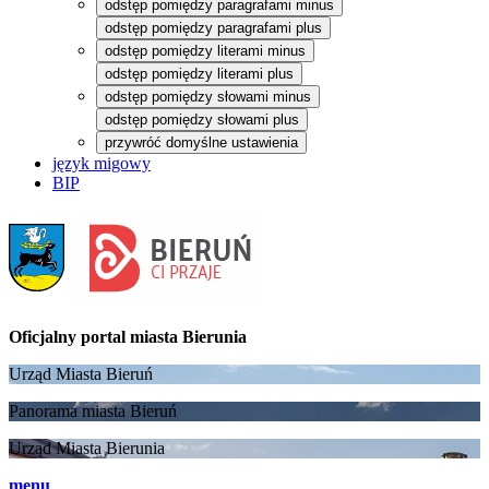
odstęp pomiędzy paragrafami minus
odstęp pomiędzy paragrafami plus
odstęp pomiędzy literami minus
odstęp pomiędzy literami plus
odstęp pomiędzy słowami minus
odstęp pomiędzy słowami plus
przywróć domyślne ustawienia
język migowy
BIP
Oficjalny portal
miasta Bierunia
Urząd Miasta Bieruń
Panorama miasta Bieruń
Urząd Miasta Bierunia
menu