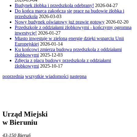
Budynek żłobka i przedszkola odebrany!
2026-04-27
Do końca marca zakończą się prace na budowie żłobka i
przedszkola
2026-03-03
Nowy budynek oświatowy już prawie gotowy
2026-02-20
Przedszkole z oddziałami żłobkowymi - kończymy ogromną
inwestycję!
2026-01-27
Miasto inwestuje w zieloną energię dzięki wsparciu Unii
Europejskiej
2026-01-14
Ku końcowi zmierza budowa przedszkola z oddziałami
żłobkowymi
2025-12-03
Zdjęcia z placu budowy przedszkola z oddziałami
żłobkowymi
2025-10-17
poprzednia
wszystkie wiadomości
następna
Urząd Miejski
w Bieruniu
43-150 Bieruń