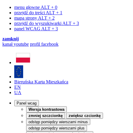
menu głowne
ALT + 0
przejdź do treści
ALT + 1
mapa strony
ALT + 2
przejdź do wyszukiwarki
ALT + 3
panel WCAG
ALT + 3
zamknij
kanał
youtube
profil
facebook
Bieruńska Karta Mieszkańca
EN
UA
Panel wcag
Wersja kontrastowa
zmniej szczcionkę
zwiększ czcionkę
odstęp pomiędzy wierszami minus
odstęp pomiędzy wierszami plus