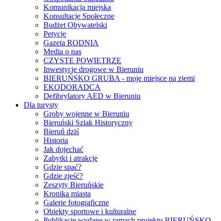
Komunikacja miejska
Konsultacje Społeczne
Budżet Obywatelski
Petycje
Gazeta RODNIA
Media o nas
CZYSTE POWIETRZE
Inwestycje drogowe w Bieruniu
BIERUŃSKO GRUBA - moje miejsce na ziemi
EKODORADCA
Defibrylatory AED w Bieruniu
Dla turysty
Groby wojenne w Bieruniu
Bieruński Szlak Historyczny
Bieruń dziś
Historia
Jak dojechać
Zabytki i atrakcje
Gdzie spać?
Gdzie zjeść?
Zeszyty Bieruńskie
Kronika miasta
Galerie fotograficzne
Obiekty sportowe i kulturalne
Publikacje wydane w ramach projektu BIERUŃSKO