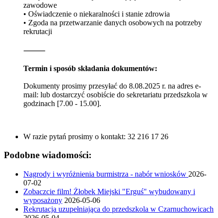
zawodowe
• Oświadczenie o niekaralności i stanie zdrowia
• Zgoda na przetwarzanie danych osobowych na potrzeby
rekrutacji
⸻
Termin i sposób składania dokumentów:
Dokumenty prosimy przesyłać do 8.08.2025 r. na adres e-
mail:
lub dostarczyć osobiście do sekretariatu przedszkola w
godzinach [7.00 - 15.00].
W razie pytań prosimy o kontakt: 32 216 17 26
Podobne wiadomości:
Nagrody i wyróżnienia burmistrza - nabór wniosków
2026-
07-02
Zobaczcie film! Żłobek Miejski "Erguś" wybudowany i
wyposażony
2026-05-06
Rekrutacja uzupełniająca do przedszkola w Czarnuchowicach
2026-05-04