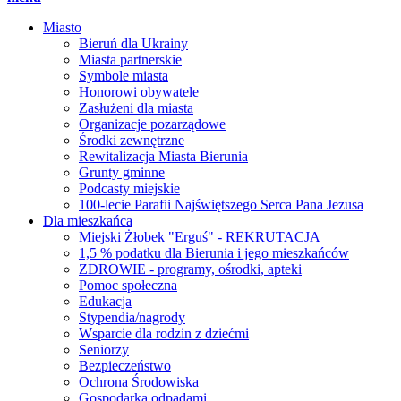
Miasto
Bieruń dla Ukrainy
Miasta partnerskie
Symbole miasta
Honorowi obywatele
Zasłużeni dla miasta
Organizacje pozarządowe
Środki zewnętrzne
Rewitalizacja Miasta Bierunia
Grunty gminne
Podcasty miejskie
100-lecie Parafii Najświętszego Serca Pana Jezusa
Dla mieszkańca
Miejski Żłobek "Erguś" - REKRUTACJA
1,5 % podatku dla Bierunia i jego mieszkańców
ZDROWIE - programy, ośrodki, apteki
Pomoc społeczna
Edukacja
Stypendia/nagrody
Wsparcie dla rodzin z dziećmi
Seniorzy
Bezpieczeństwo
Ochrona Środowiska
Gospodarka odpadami