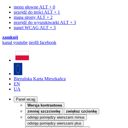
menu głowne
ALT + 0
przejdź do treści
ALT + 1
mapa strony
ALT + 2
przejdź do wyszukiwarki
ALT + 3
panel WCAG
ALT + 3
zamknij
kanał
youtube
profil
facebook
Bieruńska Karta Mieszkańca
EN
UA
Panel wcag
Wersja kontrastowa
zmniej szczcionkę
zwiększ czcionkę
odstęp pomiędzy wierszami minus
odstęp pomiędzy wierszami plus