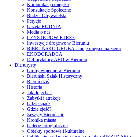
Komunikacja miejska
Konsultacje Społeczne
Budżet Obywatelski
Petycje
Gazeta RODNIA
Media o nas
CZYSTE POWIETRZE
Inwestycje drogowe w Bieruniu
BIERUŃSKO GRUBA - moje miejsce na ziemi
EKODORADCA
Defibrylatory AED w Bieruniu
Dla turysty
Groby wojenne w Bieruniu
Bieruński Szlak Historyczny
Bieruń dziś
Historia
Jak dojechać
Zabytki i atrakcje
Gdzie spać?
Gdzie zjeść?
Zeszyty Bieruńskie
Kronika miasta
Galerie fotograficzne
Obiekty sportowe i kulturalne
Publikacje wydane w ramach projektu BIERUŃSKO