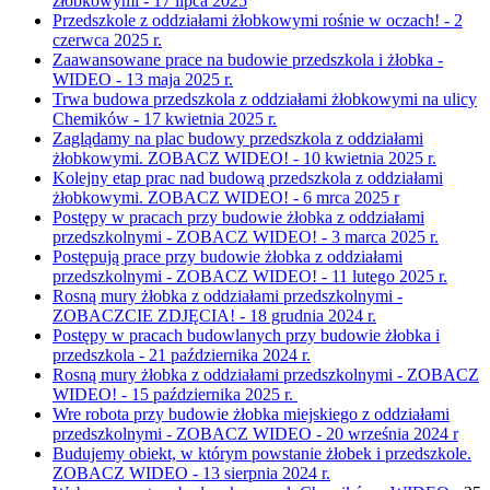
żłobkowymi - 17 lipca 2025
Przedszkole z oddziałami żłobkowymi rośnie w oczach! - 2
czerwca 2025 r.
Zaawansowane prace na budowie przedszkola i żłobka -
WIDEO - 13 maja 2025 r.
Trwa budowa przedszkola z oddziałami żłobkowymi na ulicy
Chemików - 17 kwietnia 2025 r.
Zaglądamy na plac budowy przedszkola z oddziałami
żłobkowymi. ZOBACZ WIDEO! - 10 kwietnia 2025 r.
Kolejny etap prac nad budową przedszkola z oddziałami
żłobkowymi. ZOBACZ WIDEO! - 6 mrca 2025 r
Postępy w pracach przy budowie żłobka z oddziałami
przedszkolnymi - ZOBACZ WIDEO! - 3 marca 2025 r.
Postępują prace przy budowie żłobka z oddziałami
przedszkolnymi - ZOBACZ WIDEO! - 11 lutego 2025 r.
Rosną mury żłobka z oddziałami przedszkolnymi -
ZOBACZCIE ZDJĘCIA! - 18 grudnia 2024 r.
Postępy w pracach budowlanych przy budowie żłobka i
przedszkola - 21 października 2024 r.
Rosną mury żłobka z oddziałami przedszkolnymi - ZOBACZ
WIDEO! - 15 października 2025 r.
Wre robota przy budowie żłobka miejskiego z oddziałami
przedszkolnymi - ZOBACZ WIDEO - 20 września 2024 r
Budujemy obiekt, w którym powstanie żłobek i przedszkole.
ZOBACZ WIDEO - 13 sierpnia 2024 r.