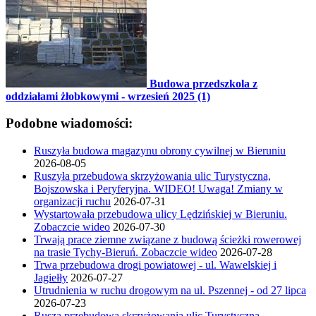
Budowa przedszkola z
oddziałami żłobkowymi - wrzesień 2025 (1)
Podobne wiadomości:
Ruszyła budowa magazynu obrony cywilnej w Bieruniu
2026-08-05
Ruszyła przebudowa skrzyżowania ulic Turystyczna,
Bojszowska i Peryferyjna. WIDEO! Uwaga! Zmiany w
organizacji ruchu
2026-07-31
Wystartowała przebudowa ulicy Lędzińskiej w Bieruniu.
Zobaczcie wideo
2026-07-30
Trwają prace ziemne związane z budową ścieżki rowerowej
na trasie Tychy-Bieruń. Zobaczcie wideo
2026-07-28
Trwa przebudowa drogi powiatowej - ul. Wawelskiej i
Jagiełły
2026-07-27
Utrudnienia w ruchu drogowym na ul. Pszennej - od 27 lipca
2026-07-23
Rusza przebudowa skrzyżowania ulic Turystyczna,