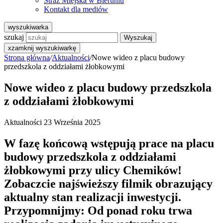
Straż Miejska w Bieruniu
Kontakt dla mediów
wyszukiwarka
szukaj
Wyszukaj
x
zamknij wyszukiwarkę
Strona główna
/
Aktualności
/
Nowe wideo z placu budowy
przedszkola z oddziałami żłobkowymi
Nowe wideo z placu budowy przedszkola
z oddziałami żłobkowymi
Aktualności
23 Września 2025
W fazę końcową wstępują prace na placu
budowy przedszkola z oddziałami
żłobkowymi przy ulicy Chemików!
Zobaczcie najświeższy filmik obrazujący
aktualny stan realizacji inwestycji.
Przypomnijmy: Od ponad roku trwa