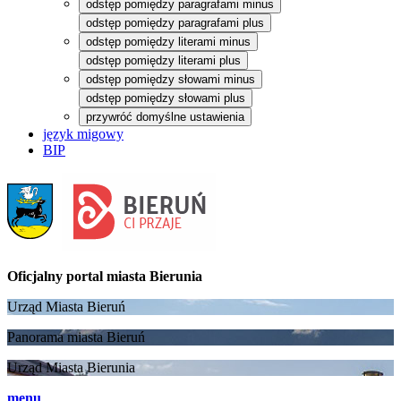
odstęp pomiędzy paragrafami minus
odstęp pomiędzy paragrafami plus
odstęp pomiędzy literami minus
odstęp pomiędzy literami plus
odstęp pomiędzy słowami minus
odstęp pomiędzy słowami plus
przywróć domyślne ustawienia
język migowy
BIP
Oficjalny portal
miasta Bierunia
Urząd Miasta Bieruń
Panorama miasta Bieruń
Urząd Miasta Bierunia
menu