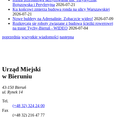
Bojszowska i Peryferyjna
2026-07-21
Ku końcowi zmierza budowa ronda na ulicy Warszawskiej
2026-07-21
Nowe buldery na Adrenalinie. Zobaczcie wideo!
2026-07-09
Rozkręcają się roboty związane z budową ścieżki rowerowej
na trasie Tychy-Bieruń - WIDEO
2026-07-04
poprzednia
wszystkie wiadomości
następna
Urząd Miejski
w Bieruniu
43-150 Bieruń
ul. Rynek 14
Tel.
(+48 32) 324 24 00
Fax
(+48 32) 216 47 77