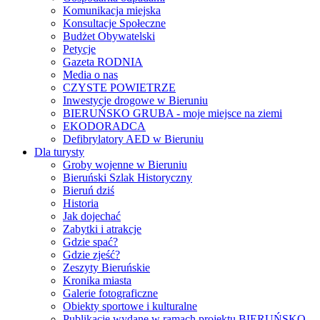
Komunikacja miejska
Konsultacje Społeczne
Budżet Obywatelski
Petycje
Gazeta RODNIA
Media o nas
CZYSTE POWIETRZE
Inwestycje drogowe w Bieruniu
BIERUŃSKO GRUBA - moje miejsce na ziemi
EKODORADCA
Defibrylatory AED w Bieruniu
Dla turysty
Groby wojenne w Bieruniu
Bieruński Szlak Historyczny
Bieruń dziś
Historia
Jak dojechać
Zabytki i atrakcje
Gdzie spać?
Gdzie zjeść?
Zeszyty Bieruńskie
Kronika miasta
Galerie fotograficzne
Obiekty sportowe i kulturalne
Publikacje wydane w ramach projektu BIERUŃSKO