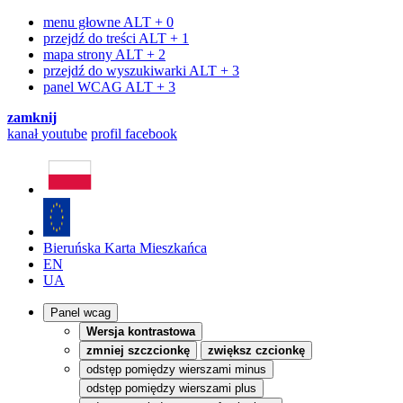
menu głowne
ALT + 0
przejdź do treści
ALT + 1
mapa strony
ALT + 2
przejdź do wyszukiwarki
ALT + 3
panel WCAG
ALT + 3
zamknij
kanał
youtube
profil
facebook
Bieruńska Karta Mieszkańca
EN
UA
Panel wcag
Wersja kontrastowa
zmniej szczcionkę
zwiększ czcionkę
odstęp pomiędzy wierszami minus
odstęp pomiędzy wierszami plus