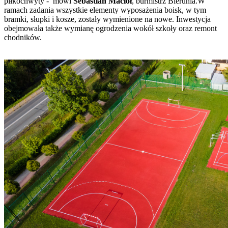
piłkochwyty - mówi
Sebastian Macioł
, burmistrz Bierunia.W
ramach zadania wszystkie elementy wyposażenia boisk, w tym
bramki, słupki i kosze, zostały wymienione na nowe. Inwestycja
obejmowała także wymianę ogrodzenia wokół szkoły oraz remont
chodników.