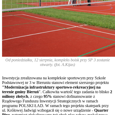
Od poniedziałku, 12 sierpnia, kompleks boisk przy SP 3 zostanie
otwarty. (fot. A.Kijas)
Inwestycja zrealizowana na kompleksie sportowym przy Szkole
Podstawowej nr 3 w Bieruniu stanowi element szerszego projektu
"Modernizacja infrastruktury sportowo-rekreacyjnej na
terenie gminy Bieruń
". Całkowita wartość tego zadania to blisko
2
miliony złotych
, z czego
95%
stanowi dofinansowanie z
Rządowego Funduszu Inwestycji Strategicznych w ramach
programu POLSKI ŁAD. W ramach tego projektu skatepark przy
ul. Królowej Jadwigi wzbogacił się o nowe urządzenie -
Quarter
Pipe,
natomiast zlokalizowany tuż obok plac zabaw zyskał nową
,