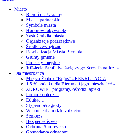
Miasto
Bieruń dla Ukrainy
Miasta partnerskie
Symbole miasta
Honorowi obywatele
Zasłużeni dla miasta
Organizacje pozarządowe
Środki zewnętrzne
Rewitalizacja Miasta Bierunia
Grunty gminne
Podcasty miejskie
100-lecie Parafii Najświętszego Serca Pana Jezusa
Dla mieszkańca
Miejski Żłobek "Erguś" - REKRUTACJA
1,5 % podatku dla Bierunia i jego mieszkańców
ZDROWIE - programy, ośrodki, apteki
Pomoc społeczna
Edukacja
Stypendia/nagrody
Wsparcie dla rodzin z dziećmi
Seniorzy
Bezpieczeństwo
Ochrona Środowiska
Gospodarka odpadami