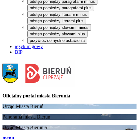
odstęp pomiędzy paragrafami minus
odstęp pomiędzy paragrafami plus
odstęp pomiędzy literami minus
odstęp pomiędzy literami plus
odstęp pomiędzy słowami minus
odstęp pomiędzy słowami plus
przywróć domyślne ustawienia
język migowy
BIP
Oficjalny portal
miasta Bierunia
Urząd Miasta Bieruń
Panorama miasta Bieruń
Urząd Miasta Bierunia
menu