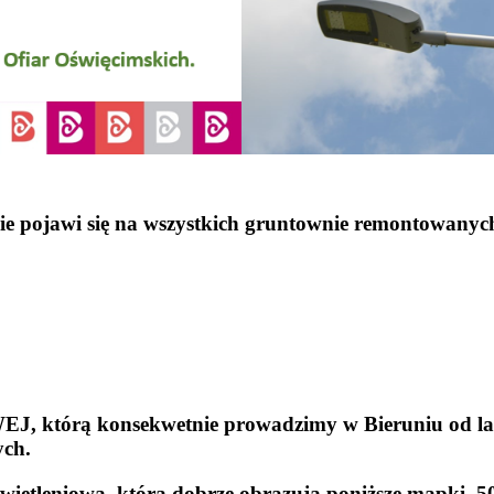
ie pojawi się na wszystkich gruntownie remontowanych
tórą konsekwetnie prowadzimy w Bieruniu od lat. N
ych.
wietleniową, którą dobrze obrazują poniższe mapki. 5