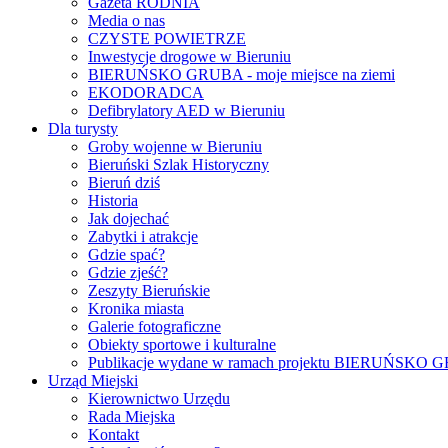
Gazeta RODNIA
Media o nas
CZYSTE POWIETRZE
Inwestycje drogowe w Bieruniu
BIERUŃSKO GRUBA - moje miejsce na ziemi
EKODORADCA
Defibrylatory AED w Bieruniu
Dla turysty
Groby wojenne w Bieruniu
Bieruński Szlak Historyczny
Bieruń dziś
Historia
Jak dojechać
Zabytki i atrakcje
Gdzie spać?
Gdzie zjeść?
Zeszyty Bieruńskie
Kronika miasta
Galerie fotograficzne
Obiekty sportowe i kulturalne
Publikacje wydane w ramach projektu BIERUŃSKO
Urząd Miejski
Kierownictwo Urzędu
Rada Miejska
Kontakt