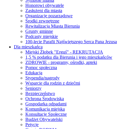
Symbole miasta
Honorowi obywatele
Zasłużeni dla miasta
Organizacje pozarządowe
Środki zewnętrzne
Rewitalizacja Miasta Bierunia
Grunty gminne
Podcasty miejskie
100-lecie Parafii Najświętszego Serca Pana Jezusa
Dla mieszkańca
Miejski Żłobek "Erguś" - REKRUTACJA
1,5 % podatku dla Bierunia i jego mieszkańców
ZDROWIE - programy, ośrodki, apteki
Pomoc społeczna
Edukacja
Stypendia/nagrody
Wsparcie dla rodzin z dziećmi
Seniorzy
Bezpieczeństwo
Ochrona Środowiska
Gospodarka odpadami
Komunikacja miejska
Konsultacje Społeczne
Budżet Obywatelski
Petycje