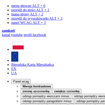
menu głowne
ALT + 0
przejdź do treści
ALT + 1
mapa strony
ALT + 2
przejdź do wyszukiwarki
ALT + 3
panel WCAG
ALT + 3
zamknij
kanał
youtube
profil
facebook
Bieruńska Karta Mieszkańca
EN
UA
Panel wcag
Wersja kontrastowa
zmniej szczcionkę
zwiększ czcionkę
odstęp pomiędzy wierszami minus
odstęp pomiędzy wier
odstęp pomiędzy paragrafami minus
odstęp pomiędzy par