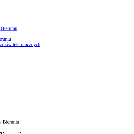
 Bieruniu
eruniu
ozmów telefonicznych
w Bieruniu