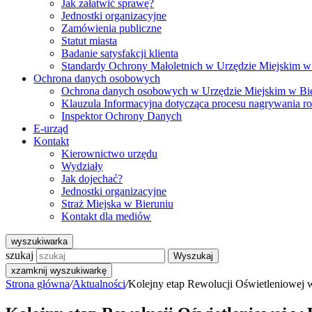
Jak załatwić sprawę?
Jednostki organizacyjne
Zamówienia publiczne
Statut miasta
Badanie satysfakcji klienta
Standardy Ochrony Małoletnich w Urzędzie Miejskim w
Ochrona danych osobowych
Ochrona danych osobowych w Urzędzie Miejskim w Bi
Klauzula Informacyjna dotycząca procesu nagrywania r
Inspektor Ochrony Danych
E-urząd
Kontakt
Kierownictwo urzędu
Wydziały
Jak dojechać?
Jednostki organizacyjne
Straż Miejska w Bieruniu
Kontakt dla mediów
wyszukiwarka
szukaj
Wyszukaj
x
zamknij wyszukiwarkę
Strona główna
/
Aktualności
/
Kolejny etap Rewolucji Oświetleniowej 