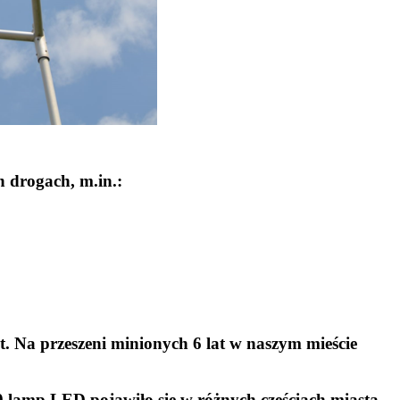
 drogach, m.in.:
a przeszeni minionych 6 lat w naszym mieście
0 lamp LED pojawiło się w różnych częściach miasta.