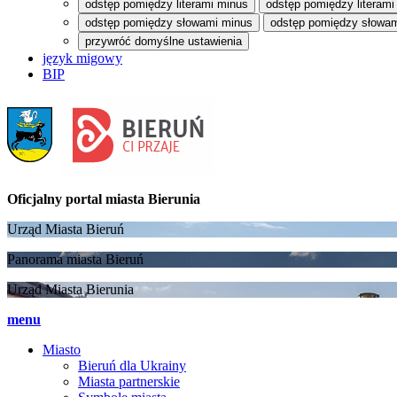
odstęp pomiędzy literami minus
odstęp pomiędzy literami
odstęp pomiędzy słowami minus
odstęp pomiędzy słowam
przywróć domyślne ustawienia
język migowy
BIP
Oficjalny portal
miasta Bierunia
Urząd Miasta Bieruń
Panorama miasta Bieruń
Urząd Miasta Bierunia
menu
Miasto
Bieruń dla Ukrainy
Miasta partnerskie