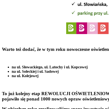
Warto też dodać, że w tym roku nowoczesne oświetlen
na ul. Słowackiego, ul. Latochy i ul. Kopcowej
na ul. Soleckiej i ul. Sadowej
na ul. Kolejowej
To już kolejny etap REWOLUCJI OŚWIETLENIOWEJ, k
pojawiło się ponad 1000 nowych opraw oświetleniow
W ubiegłym roku zrealizowaliśmy sporą inwestycję oś