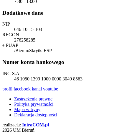
7:30 - 13:00
Dodatkowe dane
NIP
646-10-15-103
REGON
276258285
e-PUAP
/Bierun/SkrytkaESP
Numer konta bankowego
ING S.A.
46 1050 1399 1000 0090 3049 8563
profil
facebook
kanał
youtube
Zastrzeżenia prawne
Polityka prywatności
Mapa witryny
Deklaracja dostępności
realizacja:
Intra
COM
.pl
2026 UM Bieruń