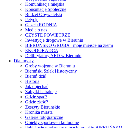
Komunikacja miejska
Konsultacje Społeczne
Budżet Obywatelski
Petycje
Gazeta RODNIA
Media o nas
CZYSTE POWIETRZE
Inwestycje drogowe w Bieruniu
BIERUŃSKO GRUBA - moje miejsce na ziemi
EKODORADCA
Defibrylatory AED w Bieruniu
Dla turysty
Groby wojenne w Bieruniu
Bieruński Szlak Historyczny
Bieruń dziś
Historia
Jak dojechać
Zabytki i atrakcje
Gdzie spać?
Gdzie zjeść?
Zeszyty Bieruńskie
Kronika miasta
Galerie fotograficzne
Obiekty sportowe i kulturalne
Publikacje wydane w ramach projektu BIERUŃSKO