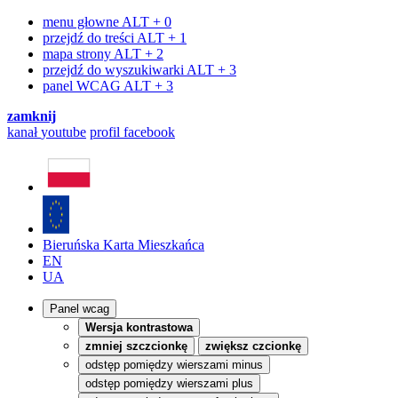
menu głowne
ALT + 0
przejdź do treści
ALT + 1
mapa strony
ALT + 2
przejdź do wyszukiwarki
ALT + 3
panel WCAG
ALT + 3
zamknij
kanał
youtube
profil
facebook
Bieruńska Karta Mieszkańca
EN
UA
Panel wcag
Wersja kontrastowa
zmniej szczcionkę
zwiększ czcionkę
odstęp pomiędzy wierszami minus
odstęp pomiędzy wierszami plus