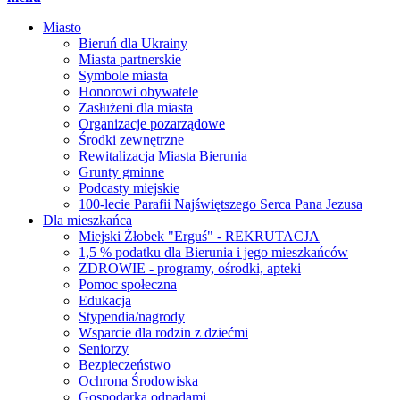
Miasto
Bieruń dla Ukrainy
Miasta partnerskie
Symbole miasta
Honorowi obywatele
Zasłużeni dla miasta
Organizacje pozarządowe
Środki zewnętrzne
Rewitalizacja Miasta Bierunia
Grunty gminne
Podcasty miejskie
100-lecie Parafii Najświętszego Serca Pana Jezusa
Dla mieszkańca
Miejski Żłobek "Erguś" - REKRUTACJA
1,5 % podatku dla Bierunia i jego mieszkańców
ZDROWIE - programy, ośrodki, apteki
Pomoc społeczna
Edukacja
Stypendia/nagrody
Wsparcie dla rodzin z dziećmi
Seniorzy
Bezpieczeństwo
Ochrona Środowiska
Gospodarka odpadami