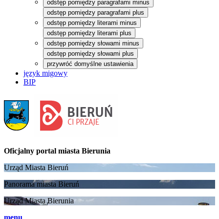
odstęp pomiędzy paragrafami minus
odstęp pomiędzy paragrafami plus
odstęp pomiędzy literami minus
odstęp pomiędzy literami plus
odstęp pomiędzy słowami minus
odstęp pomiędzy słowami plus
przywróć domyślne ustawienia
język migowy
BIP
Oficjalny portal
miasta Bierunia
Urząd Miasta Bieruń
Panorama miasta Bieruń
Urząd Miasta Bierunia
menu