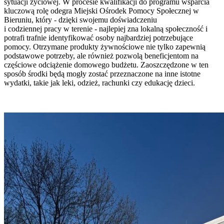
sytuacji życiowej. W procesie kwalifikacji do programu wsparcia
kluczową rolę odegra Miejski Ośrodek Pomocy Społecznej w
Bieruniu, który - dzięki swojemu doświadczeniu
i codziennej pracy w terenie - najlepiej zna lokalną społeczność i
potrafi trafnie identyfikować osoby najbardziej potrzebujące
pomocy. Otrzymane produkty żywnościowe nie tylko zapewnią
podstawowe potrzeby, ale również pozwolą beneficjentom na
częściowe odciążenie domowego budżetu. Zaoszczędzone w ten
sposób środki będą mogły zostać przeznaczone na inne istotne
wydatki, takie jak leki, odzież, rachunki czy edukację dzieci.