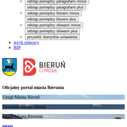
odstęp pomiędzy paragrafami minus
odstęp pomiędzy paragrafami plus
odstęp pomiędzy literami minus
odstęp pomiędzy literami plus
odstęp pomiędzy słowami minus
odstęp pomiędzy słowami plus
przywróć domyślne ustawienia
język migowy
BIP
Oficjalny portal
miasta Bierunia
Urząd Miasta Bieruń
Panorama miasta Bieruń
Urząd Miasta Bierunia
menu