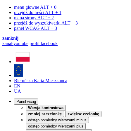
menu głowne
ALT + 0
przejdź do treści
ALT + 1
mapa strony
ALT + 2
przejdź do wyszukiwarki
ALT + 3
panel WCAG
ALT + 3
zamknij
kanał
youtube
profil
facebook
Bieruńska Karta Mieszkańca
EN
UA
Panel wcag
Wersja kontrastowa
zmniej szczcionkę
zwiększ czcionkę
odstęp pomiędzy wierszami minus
odstęp pomiędzy wierszami plus