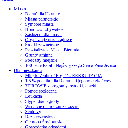
Miasto
Bieruń dla Ukrainy
Miasta partnerskie
Symbole miasta
Honorowi obywatele
Zasłużeni dla miasta
Organizacje pozarządowe
Środki zewnętrzne
Rewitalizacja Miasta Bierunia
Grunty gminne
Podcasty miejskie
100-lecie Parafii Najświętszego Serca Pana Jezusa
Dla mieszkańca
Miejski Żłobek "Erguś" - REKRUTACJA
1,5 % podatku dla Bierunia i jego mieszkańców
ZDROWIE - programy, ośrodki, apteki
Pomoc społeczna
Edukacja
Stypendia/nagrody
Wsparcie dla rodzin z dziećmi
Seniorzy
Bezpieczeństwo
Ochrona Środowiska
Gospodarka odpadami