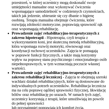
przestrzeń, w której uczestnicy mogą doskonalić swoje
umiejętności manualne oraz wykonywać ćwiczenia
wspomagające samodzielność w codziennych czynnościach,
takich jak jedzenie, ubieranie się czy dbanie o higienę
osobistą. Terapia manualna obejmuje ćwiczenia, które
rozwijają zdolności motoryczne, poprawiają sprawność rąk
oraz wspomagają rehabilitację.
Prowadzenie zajęć rehabilitacyjno-terapeutycznych z
zakresu hipoterapii
- Hipoterapia, czyli terapia z
wykorzystaniem koni, jest skuteczną metodą rehabilitacyjną,
która wspomaga rozwój motoryki, równowagi oraz
koordynacji ruchowej uczestników. Zajęcia te pomagają
w poprawie funkcji fizycznych, a także mają korzystny
wpływ na poprawę stanu psychicznego i emocjonalnego osób
niepełnosprawnych, w tym wzmacniają poczucie własnej
wartości.
Prowadzenie zajęć rehabilitacyjno-terapeutycznych z
zakresu rehabilitacji leczniczej
- Zajęcia te obejmują szeroki
wachlarz działań rehabilitacyjnych, które są dostosowane do
indywidualnych potrzeb uczestników. Rehabilitacja lecznicza
ma na celu poprawę ogólnej sprawności fizycznej, likwidację
bólów oraz rehabilitację po urazach. W ramach tych zajęć,
uczestnicy korzystają z terapii, które umożliwiają im powrót
do pełnej sprawności
lub przynajmniej poprawiają ich komfort życia.