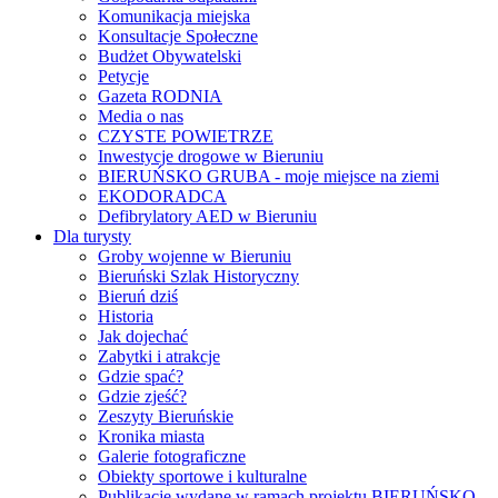
Komunikacja miejska
Konsultacje Społeczne
Budżet Obywatelski
Petycje
Gazeta RODNIA
Media o nas
CZYSTE POWIETRZE
Inwestycje drogowe w Bieruniu
BIERUŃSKO GRUBA - moje miejsce na ziemi
EKODORADCA
Defibrylatory AED w Bieruniu
Dla turysty
Groby wojenne w Bieruniu
Bieruński Szlak Historyczny
Bieruń dziś
Historia
Jak dojechać
Zabytki i atrakcje
Gdzie spać?
Gdzie zjeść?
Zeszyty Bieruńskie
Kronika miasta
Galerie fotograficzne
Obiekty sportowe i kulturalne
Publikacje wydane w ramach projektu BIERUŃSKO