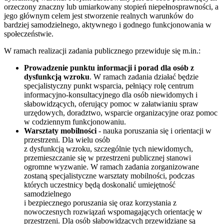
orzeczony znaczny lub umiarkowany stopień niepełnosprawności, a
jego głównym celem jest stworzenie realnych warunków do
bardziej samodzielnego, aktywnego i godnego funkcjonowania w
społeczeństwie.
W ramach realizacji zadania publicznego przewiduje się m.in.:
Prowadzenie punktu informacji i porad dla osób z
dysfunkcją wzroku
. W ramach zadania działać będzie
specjalistyczny punkt wsparcia, pełniący rolę centrum
informacyjno-konsultacyjnego dla osób niewidomych i
słabowidzących, oferujący pomoc w załatwianiu spraw
urzędowych, doradztwo, wsparcie organizacyjne oraz pomoc
w codziennym funkcjonowaniu.
Warsztaty mobilności
- nauka poruszania się i orientacji w
przestrzeni. Dla wielu osób
z dysfunkcją wzroku, szczególnie tych niewidomych,
przemieszczanie się w przestrzeni publicznej stanowi
ogromne wyzwanie. W ramach zadania zorganizowane
zostaną specjalistyczne warsztaty mobilności, podczas
których uczestnicy będą doskonalić umiejętność
samodzielnego
i bezpiecznego poruszania się oraz korzystania z
nowoczesnych rozwiązań wspomagających orientację w
przestrzeni. Dla osób słabowidzących przewidziane są