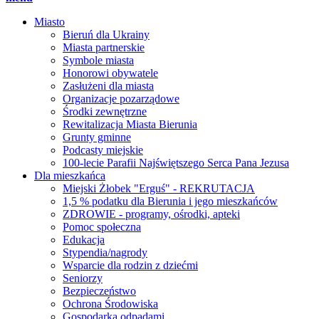
Miasto
Bieruń dla Ukrainy
Miasta partnerskie
Symbole miasta
Honorowi obywatele
Zasłużeni dla miasta
Organizacje pozarządowe
Środki zewnętrzne
Rewitalizacja Miasta Bierunia
Grunty gminne
Podcasty miejskie
100-lecie Parafii Najświętszego Serca Pana Jezusa
Dla mieszkańca
Miejski Żłobek "Erguś" - REKRUTACJA
1,5 % podatku dla Bierunia i jego mieszkańców
ZDROWIE - programy, ośrodki, apteki
Pomoc społeczna
Edukacja
Stypendia/nagrody
Wsparcie dla rodzin z dziećmi
Seniorzy
Bezpieczeństwo
Ochrona Środowiska
Gospodarka odpadami