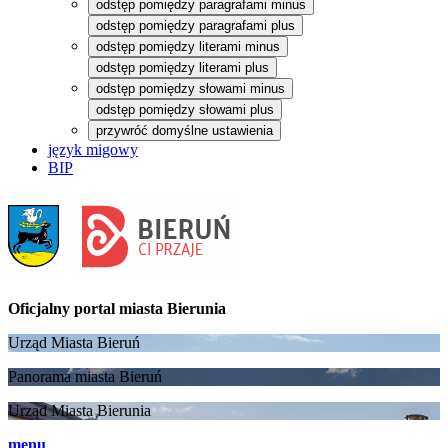
odstęp pomiędzy paragrafami minus
odstęp pomiędzy paragrafami plus
odstęp pomiędzy literami minus
odstęp pomiędzy literami plus
odstęp pomiędzy słowami minus
odstęp pomiędzy słowami plus
przywróć domyślne ustawienia
język migowy
BIP
Oficjalny portal
miasta Bierunia
Urząd Miasta Bieruń
Panorama miasta Bieruń
Urząd Miasta Bierunia
menu