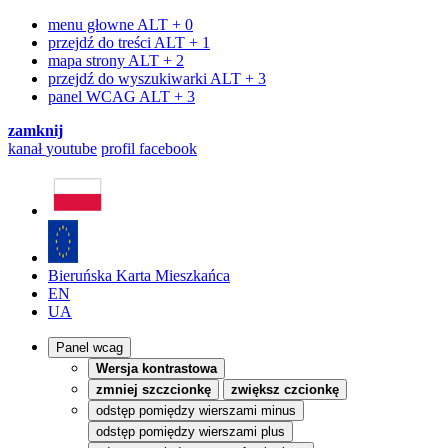
menu głowne
ALT + 0
przejdź do treści
ALT + 1
mapa strony
ALT + 2
przejdź do wyszukiwarki
ALT + 3
panel WCAG
ALT + 3
zamknij
kanał
youtube
profil
facebook
Bieruńska Karta Mieszkańca
EN
UA
Panel wcag
Wersja kontrastowa
zmniej szczcionkę
zwiększ czcionkę
odstęp pomiędzy wierszami minus
odstęp pomiędzy wierszami plus