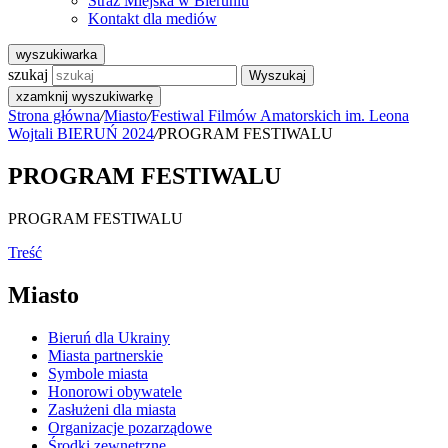
Straż Miejska w Bieruniu
Kontakt dla mediów
wyszukiwarka
szukaj
Wyszukaj
x
zamknij wyszukiwarkę
Strona główna
/
Miasto
/
Festiwal Filmów Amatorskich im. Leona
Wojtali BIERUŃ 2024
/
PROGRAM FESTIWALU
PROGRAM FESTIWALU
PROGRAM FESTIWALU
Treść
Miasto
Bieruń dla Ukrainy
Miasta partnerskie
Symbole miasta
Honorowi obywatele
Zasłużeni dla miasta
Organizacje pozarządowe
Środki zewnętrzne