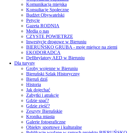
Komunikacja miejska
Konsultacje Społeczne
Budżet Obywatelski
Petycje
Gazeta RODNIA
Media o nas
CZYSTE POWIETRZE
Inwestycje drogowe w Bieruniu
BIERUŃSKO GRUBA - moje miejsce na ziemi
EKODORADCA
Defibrylatory AED w Bieruniu
Dla turysty
Groby wojenne w Bieruniu
Bieruński Szlak Historyczny
Bieruń dziś
Historia
Jak dojechać
Zabytki i atrakcje
Gdzie spać?
Gdzie zjeść?
Zeszyty Bieruńskie
Kronika miasta
Galerie fotograficzne
Obiekty sportowe i kulturalne
Publikacje wydane w ramach projektu BIERUŃSKO