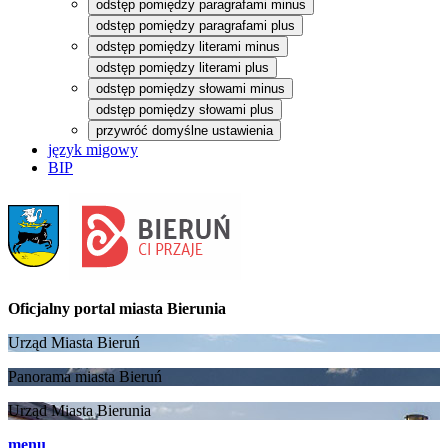
odstęp pomiędzy paragrafami minus
odstęp pomiędzy paragrafami plus
odstęp pomiędzy literami minus
odstęp pomiędzy literami plus
odstęp pomiędzy słowami minus
odstęp pomiędzy słowami plus
przywróć domyślne ustawienia
język migowy
BIP
Oficjalny portal
miasta Bierunia
Urząd Miasta Bieruń
Panorama miasta Bieruń
Urząd Miasta Bierunia
menu