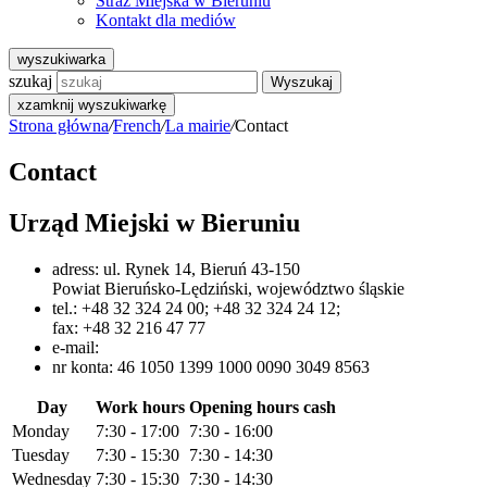
Straż Miejska w Bieruniu
Kontakt dla mediów
wyszukiwarka
szukaj
Wyszukaj
x
zamknij wyszukiwarkę
Strona główna
/
French
/
La mairie
/
Contact
Contact
Urząd Miejski w Bieruniu
adress: ul. Rynek 14, Bieruń 43-150
Powiat Bieruńsko-Lędziński, województwo śląskie
tel.: +48 32 324 24 00; +48 32 324 24 12;
fax: +48 32 216 47 77
e-mail:
nr konta: 46 1050 1399 1000 0090 3049 8563
Day
Work hours
Opening hours cash
Monday
7:30 - 17:00
7:30 - 16:00
Tuesday
7:30 - 15:30
7:30 - 14:30
Wednesday
7:30 - 15:30
7:30 - 14:30