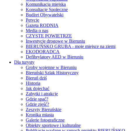
Komunikacja miejska
Konsultacje Społeczne
Budżet Obywatelski
Petycje
Gazeta RODNIA
Media o nas
CZYSTE POWIETRZE
Inwestycje drogowe w Bieruniu
BIERUŃSKO GRUBA - moje miejsce na ziemi
EKODORADCA
Defibrylatory AED w Bieruniu
Dla turysty
Groby wojenne w Bieruniu
Bieruński Szlak Historyczny
Bieruń dziś
Historia
Jak dojechać
Zabytki i atrakcje
Gdzie spać?
Gdzie zjeść?
Zeszyty Bieruńskie
Kronika miasta
Galerie fotograficzne
Obiekty sportowe i kulturalne
Publikacje wydane w ramach projektu BIERUŃSKO