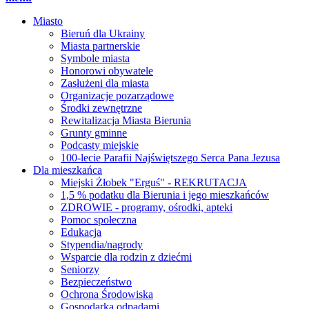
Miasto
Bieruń dla Ukrainy
Miasta partnerskie
Symbole miasta
Honorowi obywatele
Zasłużeni dla miasta
Organizacje pozarządowe
Środki zewnętrzne
Rewitalizacja Miasta Bierunia
Grunty gminne
Podcasty miejskie
100-lecie Parafii Najświętszego Serca Pana Jezusa
Dla mieszkańca
Miejski Żłobek "Erguś" - REKRUTACJA
1,5 % podatku dla Bierunia i jego mieszkańców
ZDROWIE - programy, ośrodki, apteki
Pomoc społeczna
Edukacja
Stypendia/nagrody
Wsparcie dla rodzin z dziećmi
Seniorzy
Bezpieczeństwo
Ochrona Środowiska
Gospodarka odpadami