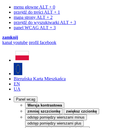
menu głowne
ALT + 0
przejdź do treści
ALT + 1
mapa strony
ALT + 2
przejdź do wyszukiwarki
ALT + 3
panel WCAG
ALT + 3
zamknij
kanał
youtube
profil
facebook
Bieruńska Karta Mieszkańca
EN
UA
Panel wcag
Wersja kontrastowa
zmniej szczcionkę
zwiększ czcionkę
odstęp pomiędzy wierszami minus
odstęp pomiędzy wierszami plus