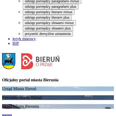
odstęp pomiędzy paragrafami minus
odstęp pomiędzy paragrafami plus
odstęp pomiędzy literami minus
odstęp pomiędzy literami plus
odstęp pomiędzy słowami minus
odstęp pomiędzy słowami plus
przywróć domyślne ustawienia
język migowy
BIP
Oficjalny portal
miasta Bierunia
Urząd Miasta Bieruń
Panorama miasta Bieruń
Urząd Miasta Bierunia
menu