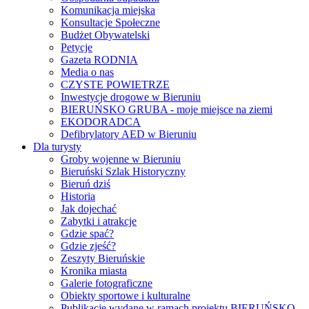
Komunikacja miejska
Konsultacje Społeczne
Budżet Obywatelski
Petycje
Gazeta RODNIA
Media o nas
CZYSTE POWIETRZE
Inwestycje drogowe w Bieruniu
BIERUŃSKO GRUBA - moje miejsce na ziemi
EKODORADCA
Defibrylatory AED w Bieruniu
Dla turysty
Groby wojenne w Bieruniu
Bieruński Szlak Historyczny
Bieruń dziś
Historia
Jak dojechać
Zabytki i atrakcje
Gdzie spać?
Gdzie zjeść?
Zeszyty Bieruńskie
Kronika miasta
Galerie fotograficzne
Obiekty sportowe i kulturalne
Publikacje wydane w ramach projektu BIERUŃSKO