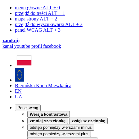
menu głowne
ALT + 0
przejdź do treści
ALT + 1
mapa strony
ALT + 2
przejdź do wyszukiwarki
ALT + 3
panel WCAG
ALT + 3
zamknij
kanał
youtube
profil
facebook
Bieruńska Karta Mieszkańca
EN
UA
Panel wcag
Wersja kontrastowa
zmniej szczcionkę
zwiększ czcionkę
odstęp pomiędzy wierszami minus
odstęp pomiędzy wierszami plus