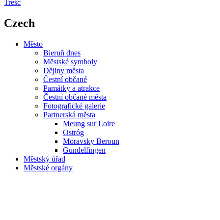
Treść
Czech
Město
Bieruň dnes
Městské symboly
Dějiny města
Čestní občané
Památky a atrakce
Čestní občané města
Fotografické galerie
Partnerská města
Meung sur Loire
Ostróg
Moravsky Beroun
Gundelfingen
Městský úřad
Městské orgány