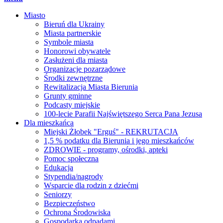
Miasto
Bieruń dla Ukrainy
Miasta partnerskie
Symbole miasta
Honorowi obywatele
Zasłużeni dla miasta
Organizacje pozarządowe
Środki zewnętrzne
Rewitalizacja Miasta Bierunia
Grunty gminne
Podcasty miejskie
100-lecie Parafii Najświętszego Serca Pana Jezusa
Dla mieszkańca
Miejski Żłobek "Erguś" - REKRUTACJA
1,5 % podatku dla Bierunia i jego mieszkańców
ZDROWIE - programy, ośrodki, apteki
Pomoc społeczna
Edukacja
Stypendia/nagrody
Wsparcie dla rodzin z dziećmi
Seniorzy
Bezpieczeństwo
Ochrona Środowiska
Gospodarka odpadami