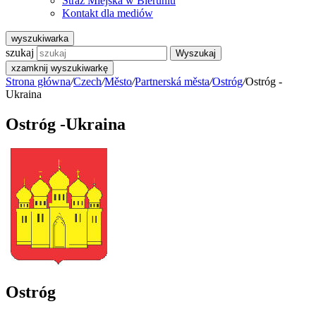
Straż Miejska w Bieruniu
Kontakt dla mediów
wyszukiwarka
szukaj
Wyszukaj
x
zamknij wyszukiwarkę
Strona główna
/
Czech
/
Město
/
Partnerská města
/
Ostróg
/
Ostróg -
Ukraina
Ostróg -Ukraina
Ostróg