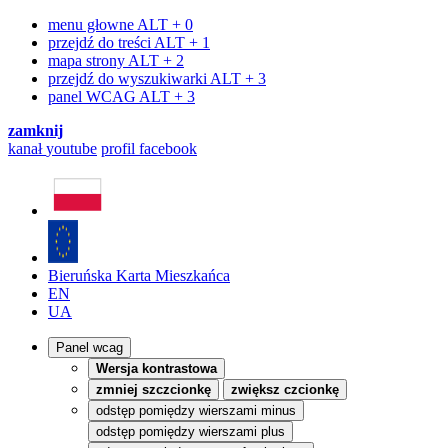
menu głowne
ALT + 0
przejdź do treści
ALT + 1
mapa strony
ALT + 2
przejdź do wyszukiwarki
ALT + 3
panel WCAG
ALT + 3
zamknij
kanał
youtube
profil
facebook
Bieruńska Karta Mieszkańca
EN
UA
Panel wcag
Wersja kontrastowa
zmniej szczcionkę
zwiększ czcionkę
odstęp pomiędzy wierszami minus
odstęp pomiędzy wierszami plus