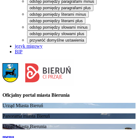
odstęp pomiędzy paragrafami minus
odstęp pomiędzy paragrafami plus
odstęp pomiędzy literami minus
odstęp pomiędzy literami plus
odstęp pomiędzy słowami minus
odstęp pomiędzy słowami plus
przywróć domyślne ustawienia
język migowy
BIP
Oficjalny portal
miasta Bierunia
Urząd Miasta Bieruń
Panorama miasta Bieruń
Urząd Miasta Bierunia
menu