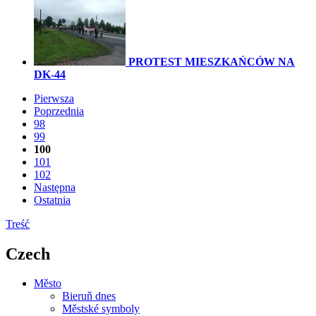
PROTEST MIESZKAŃCÓW NA
DK-44
Pierwsza
Poprzednia
98
99
100
101
102
Następna
Ostatnia
Treść
Czech
Město
Bieruň dnes
Městské symboly