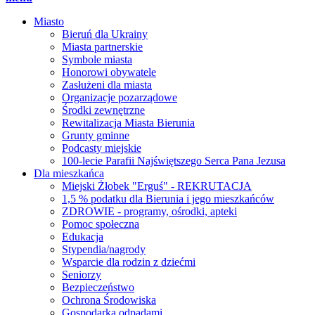
Miasto
Bieruń dla Ukrainy
Miasta partnerskie
Symbole miasta
Honorowi obywatele
Zasłużeni dla miasta
Organizacje pozarządowe
Środki zewnętrzne
Rewitalizacja Miasta Bierunia
Grunty gminne
Podcasty miejskie
100-lecie Parafii Najświętszego Serca Pana Jezusa
Dla mieszkańca
Miejski Żłobek "Erguś" - REKRUTACJA
1,5 % podatku dla Bierunia i jego mieszkańców
ZDROWIE - programy, ośrodki, apteki
Pomoc społeczna
Edukacja
Stypendia/nagrody
Wsparcie dla rodzin z dziećmi
Seniorzy
Bezpieczeństwo
Ochrona Środowiska
Gospodarka odpadami