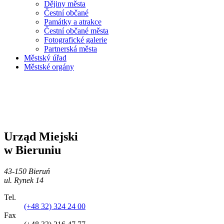
Dějiny města
Čestní občané
Památky a atrakce
Čestní občané města
Fotografické galerie
Partnerská města
Městský úřad
Městské orgány
Urząd Miejski
w Bieruniu
43-150 Bieruń
ul. Rynek 14
Tel.
(+48 32) 324 24 00
Fax