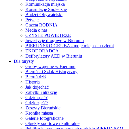
Komunikacja miejska
Konsultacje Społeczne
Budżet Obywatelski
Petycje
Gazeta RODNIA
Media o nas
CZYSTE POWIETRZE
Inwestycje drogowe w Bieruniu
BIERUŃSKO GRUBA - moje miejsce na ziemi
EKODORADCA
Defibrylatory AED w Bieruniu
Dla turysty
Groby wojenne w Bieruniu
Bieruński Szlak Historyczny
Bieruń dziś
Historia
Jak dojechać
Zabytki i atrakcje
Gdzie spać?
Gdzie zjeść?
Zeszyty Bieruńskie
Kronika miasta
Galerie fotograficzne
Obiekty sportowe i kulturalne
Publikacje wydane w ramach projektu BIERUŃSKO