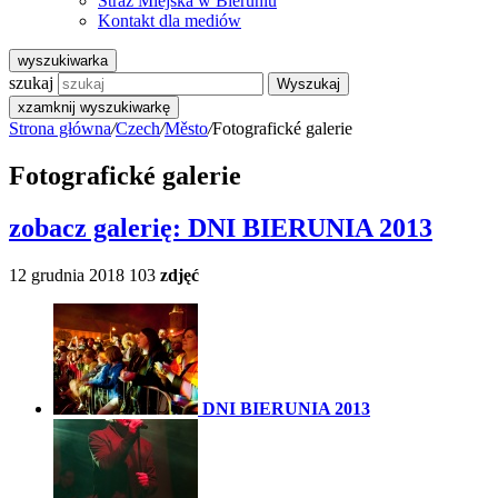
Straż Miejska w Bieruniu
Kontakt dla mediów
wyszukiwarka
szukaj
Wyszukaj
x
zamknij wyszukiwarkę
Strona główna
/
Czech
/
Město
/
Fotografické galerie
Fotografické galerie
zobacz galerię:
DNI BIERUNIA 2013
12 grudnia 2018
103
zdjęć
DNI BIERUNIA 2013